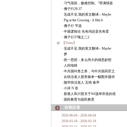
· 习气现前，极难控制。“罪满情器
· 佛子行29-37
· 见或不见 我的英文翻译-- Maybe
· Pig at the Crossing - A film b
· 佛子行 节选
· 中观逻辑论 先有鸡还是先有蛋
· 佛子行37颂之二2
【Notes】
· 见或不见 我的英文翻译-- Maybe
· 梦
· 统一思想：多么伟大的雄思妙想
· 人间地狱
· 中共国叫兽之兽，与中共国高官之
· 从快活老人那里偷来一幅图并题诗
· 随学快活老人 五绝 春早
· 小诗 N 首
· 新唐人和川普关于WI选举所造的谣
· 国民教育与屁民教育
存档目录
2026-06-04 - 2026-06-04
2026-03-18 - 2026-03-18
2026-02-15 - 2026-02-23