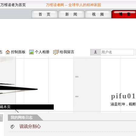
设万维读者为首页
万维读者网 -- 全球华人的精神家园
首 页
新 闻
视 频
博 客
志
控制面板
个人相册
给我留言
pifu
涵盖乾坤，截断
藏本页
我的网络日志
说说分别心