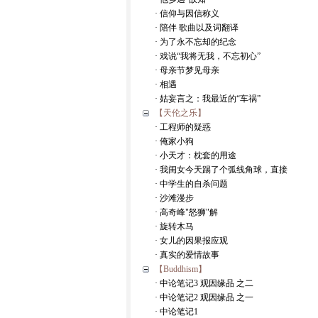
· 信仰与因信称义
· 陪伴 歌曲以及词翻译
· 为了永不忘却的纪念
· 戏说“我将无我，不忘初心”
· 母亲节梦见母亲
· 相遇
· 姑妄言之：我最近的“车祸”
【天伦之乐】
· 工程师的疑惑
· 俺家小狗
· 小天才：枕套的用途
· 我闺女今天踢了个弧线角球，直接
· 中学生的自杀问题
· 沙滩漫步
· 高奇峰"怒狮"解
· 旋转木马
· 女儿的因果报应观
· 真实的爱情故事
【Buddhism】
· 中论笔记3 观因缘品 之二
· 中论笔记2 观因缘品 之一
· 中论笔记1