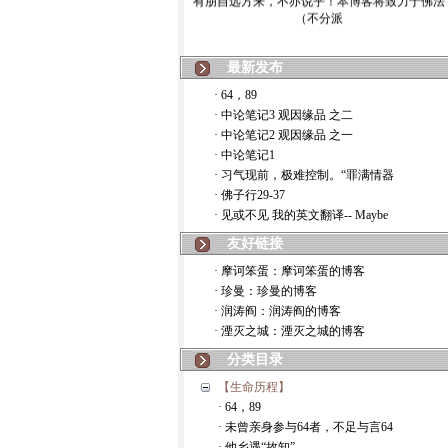
（不分派
最新发布
· 64，89
· 中论笔记3 观因缘品 之二
· 中论笔记2 观因缘品 之一
· 中论笔记1
· 习气现前，极难控制。“罪满情器
· 佛子行29-37
· 见或不见 我的英文翻译-- Maybe
友好链接
· 摩诃笨蛋：摩诃笨蛋的博客
· 珍曼：珍曼的博客
· 润涛阎：润涛阎的博客
· 湮灭之城：湮灭之城的博客
分类目录
【生命历程】
· 64，89
· 未曾亲身参与64者，不足与言64
· 他乡遇“故知”