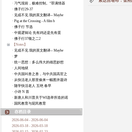
索达吉堪布：金刚经
· 习气现前，极难控制。“罪满情器
· 佛子行29-37
· 见或不见 我的英文翻译-- Maybe
· Pig at the Crossing - A film b
· 佛子行 节选
· 中观逻辑论 先有鸡还是先有蛋
· 佛子行37颂之二2
【Notes】
· 见或不见 我的英文翻译-- Maybe
· 梦
· 统一思想：多么伟大的雄思妙想
· 人间地狱
· 中共国叫兽之兽，与中共国高官之
· 从快活老人那里偷来一幅图并题诗
· 随学快活老人 五绝 春早
· 小诗 N 首
· 新唐人和川普关于WI选举所造的谣
· 国民教育与屁民教育
存档目录
2026-06-04 - 2026-06-04
2026-03-18 - 2026-03-18
2026-02-15 - 2026-02-23