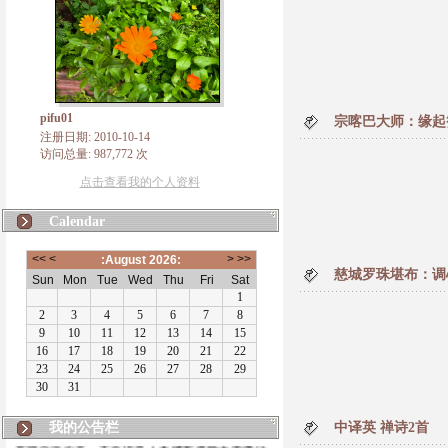
pifu01
宗喀巴大师：缘起
注册日期: 2010-10-14
访问总量: 987,772 次
点击查看我的个人资料
Calendar
慈城罗珠堪布：调
我的公告栏
中译英 禅诗2首
有朋自远方来，不亦说乎！本博客将致力于佛法