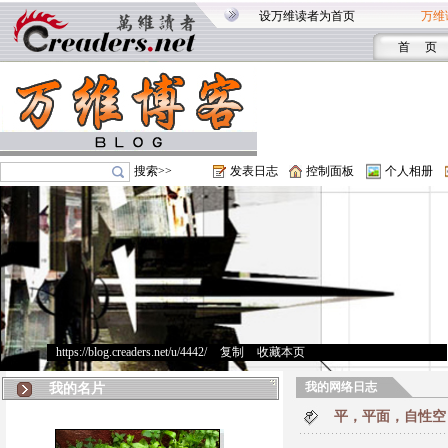
设万维读者为首页
万维
首 页
搜索>>
发表日志
控制面板
个人相册
https://blog.creaders.net/u/4442/
>
复制
>
收藏本页
我的网络日志
我的名片
平，平面，自性空