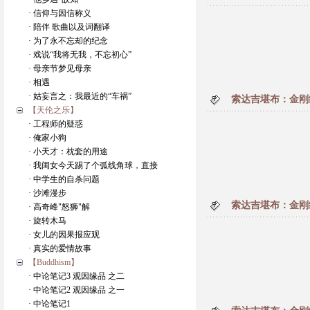
· 信仰与因信称义
· 陪伴 歌曲以及词翻译
· 为了永不忘却的纪念
· 戏说“我将无我，不忘初心”
· 母亲节梦见母亲
· 相遇
· 姑妄言之：我最近的“车祸”
索达吉堪布：金刚经
【天伦之乐】
· 工程师的疑惑
· 俺家小狗
· 小天才：枕套的用途
· 我闺女今天踢了个弧线角球，直接
· 中学生的自杀问题
· 沙滩漫步
索达吉堪布：金刚经
· 高奇峰"怒狮"解
· 旋转木马
· 女儿的因果报应观
· 真实的爱情故事
【Buddhism】
· 中论笔记3 观因缘品 之二
· 中论笔记2 观因缘品 之一
· 中论笔记1