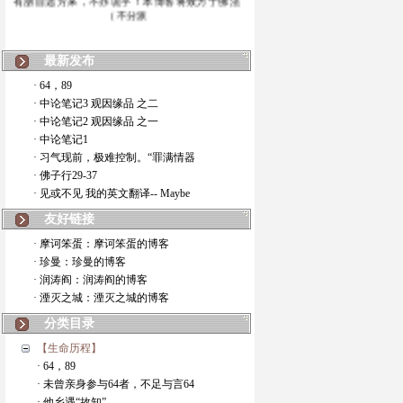
（不分派
最新发布
· 64，89
· 中论笔记3 观因缘品 之二
· 中论笔记2 观因缘品 之一
· 中论笔记1
· 习气现前，极难控制。“罪满情器
· 佛子行29-37
· 见或不见 我的英文翻译-- Maybe
友好链接
· 摩诃笨蛋：摩诃笨蛋的博客
· 珍曼：珍曼的博客
· 润涛阎：润涛阎的博客
· 湮灭之城：湮灭之城的博客
分类目录
【生命历程】
· 64，89
· 未曾亲身参与64者，不足与言64
· 他乡遇“故知”