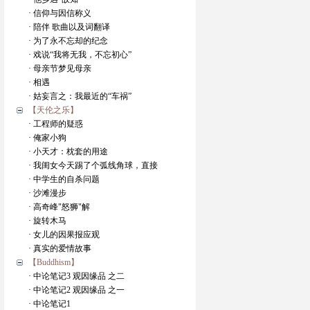
· 信仰与因信称义
· 陪伴 歌曲以及词翻译
· 为了永不忘却的纪念
· 戏说“我将无我，不忘初心”
· 母亲节梦见母亲
· 相遇
· 姑妄言之：我最近的“车祸”
【天伦之乐】
· 工程师的疑惑
· 俺家小狗
· 小天才：枕套的用途
· 我闺女今天踢了个弧线角球，直接
· 中学生的自杀问题
· 沙滩漫步
· 高奇峰"怒狮"解
· 旋转木马
· 女儿的因果报应观
· 真实的爱情故事
【Buddhism】
· 中论笔记3 观因缘品 之二
· 中论笔记2 观因缘品 之一
· 中论笔记1