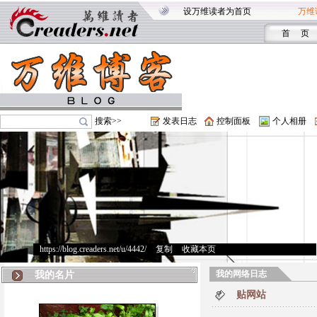
设万维读者为首页
万维
首 页
搜索>>
发表日志
控制面板
个人相册
https://blog.creaders.net/u/4442/
>
复制
>
收藏本页
我的网络日志
我的名片
贴网站