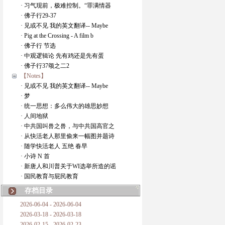
· 习气现前，极难控制。“罪满情器
· 佛子行29-37
· 见或不见 我的英文翻译-- Maybe
· Pig at the Crossing - A film b
· 佛子行 节选
· 中观逻辑论 先有鸡还是先有蛋
· 佛子行37颂之二2
【Notes】
· 见或不见 我的英文翻译-- Maybe
· 梦
· 统一思想：多么伟大的雄思妙想
· 人间地狱
· 中共国叫兽之兽，与中共国高官之
· 从快活老人那里偷来一幅图并题诗
· 随学快活老人 五绝 春早
· 小诗 N 首
· 新唐人和川普关于WI选举所造的谣
· 国民教育与屁民教育
存档目录
2026-06-04 - 2026-06-04
2026-03-18 - 2026-03-18
2026-02-15 - 2026-02-23