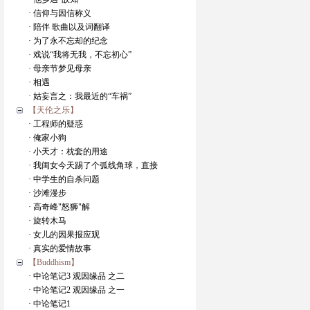
· 信仰与因信称义
· 陪伴 歌曲以及词翻译
· 为了永不忘却的纪念
· 戏说“我将无我，不忘初心”
· 母亲节梦见母亲
· 相遇
· 姑妄言之：我最近的“车祸”
【天伦之乐】
· 工程师的疑惑
· 俺家小狗
· 小天才：枕套的用途
· 我闺女今天踢了个弧线角球，直接
· 中学生的自杀问题
· 沙滩漫步
· 高奇峰"怒狮"解
· 旋转木马
· 女儿的因果报应观
· 真实的爱情故事
【Buddhism】
· 中论笔记3 观因缘品 之二
· 中论笔记2 观因缘品 之一
· 中论笔记1