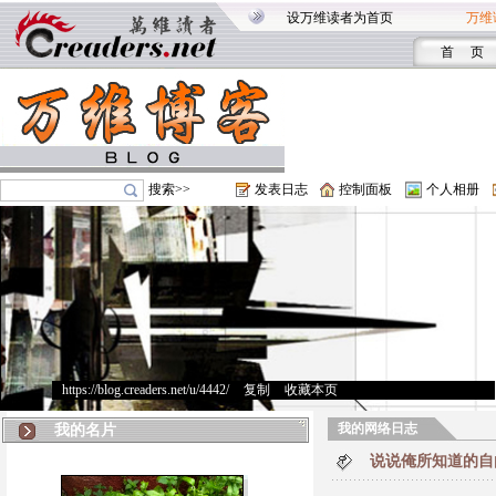
设万维读者为首页
万维
首 页
搜索>>
发表日志
控制面板
个人相册
https://blog.creaders.net/u/4442/
>
复制
>
收藏本页
我的网络日志
我的名片
说说俺所知道的自