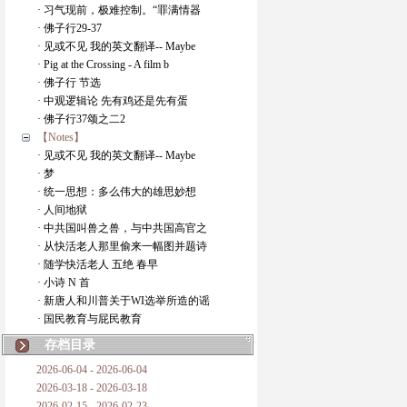
· 习气现前，极难控制。“罪满情器
· 佛子行29-37
· 见或不见 我的英文翻译-- Maybe
· Pig at the Crossing - A film b
· 佛子行 节选
· 中观逻辑论 先有鸡还是先有蛋
· 佛子行37颂之二2
【Notes】
· 见或不见 我的英文翻译-- Maybe
· 梦
· 统一思想：多么伟大的雄思妙想
· 人间地狱
· 中共国叫兽之兽，与中共国高官之
· 从快活老人那里偷来一幅图并题诗
· 随学快活老人 五绝 春早
· 小诗 N 首
· 新唐人和川普关于WI选举所造的谣
· 国民教育与屁民教育
存档目录
2026-06-04 - 2026-06-04
2026-03-18 - 2026-03-18
2026-02-15 - 2026-02-23