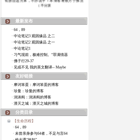
（不分派
最新发布
· 64，89
· 中论笔记3 观因缘品 之二
· 中论笔记2 观因缘品 之一
· 中论笔记1
· 习气现前，极难控制。“罪满情器
· 佛子行29-37
· 见或不见 我的英文翻译-- Maybe
友好链接
· 摩诃笨蛋：摩诃笨蛋的博客
· 珍曼：珍曼的博客
· 润涛阎：润涛阎的博客
· 湮灭之城：湮灭之城的博客
分类目录
【生命历程】
· 64，89
· 未曾亲身参与64者，不足与言64
· 他乡遇“故知”