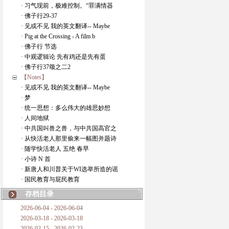
· 习气现前，极难控制。“罪满情器
· 佛子行29-37
· 见或不见 我的英文翻译-- Maybe
· Pig at the Crossing - A film b
· 佛子行 节选
· 中观逻辑论 先有鸡还是先有蛋
· 佛子行37颂之二2
【Notes】
· 见或不见 我的英文翻译-- Maybe
· 梦
· 统一思想：多么伟大的雄思妙想
· 人间地狱
· 中共国叫兽之兽，与中共国高官之
· 从快活老人那里偷来一幅图并题诗
· 随学快活老人 五绝 春早
· 小诗 N 首
· 新唐人和川普关于WI选举所造的谣
· 国民教育与屁民教育
存档目录
2026-06-04 - 2026-06-04
2026-03-18 - 2026-03-18
2026-02-15 - 2026-02-23