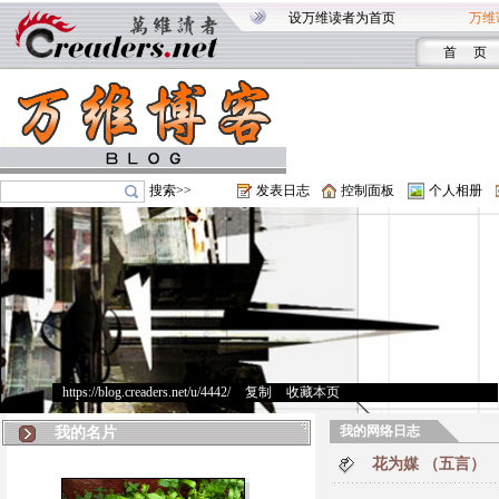
设万维读者为首页
万维
首 页
搜索>>
发表日志
控制面板
个人相册
https://blog.creaders.net/u/4442/
>
复制
>
收藏本页
我的网络日志
我的名片
花为媒 （五言）