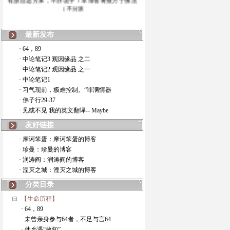
（不分派
最新发布
· 64，89
· 中论笔记3 观因缘品 之二
· 中论笔记2 观因缘品 之一
· 中论笔记1
· 习气现前，极难控制。“罪满情器
· 佛子行29-37
· 见或不见 我的英文翻译-- Maybe
友好链接
· 摩诃笨蛋：摩诃笨蛋的博客
· 珍曼：珍曼的博客
· 润涛阎：润涛阎的博客
· 湮灭之城：湮灭之城的博客
分类目录
【生命历程】
· 64，89
· 未曾亲身参与64者，不足与言64
· 他乡遇“故知”