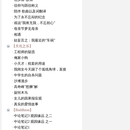
· 信仰与因信称义
· 陪伴 歌曲以及词翻译
· 为了永不忘却的纪念
· 戏说“我将无我，不忘初心”
· 母亲节梦见母亲
· 相遇
· 姑妄言之：我最近的“车祸”
【天伦之乐】
· 工程师的疑惑
· 俺家小狗
· 小天才：枕套的用途
· 我闺女今天踢了个弧线角球，直接
· 中学生的自杀问题
· 沙滩漫步
· 高奇峰"怒狮"解
· 旋转木马
· 女儿的因果报应观
· 真实的爱情故事
【Buddhism】
· 中论笔记3 观因缘品 之二
· 中论笔记2 观因缘品 之一
· 中论笔记1