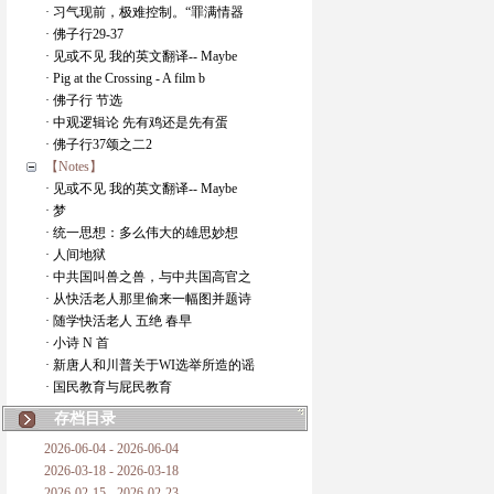
· 习气现前，极难控制。“罪满情器
· 佛子行29-37
· 见或不见 我的英文翻译-- Maybe
· Pig at the Crossing - A film b
· 佛子行 节选
· 中观逻辑论 先有鸡还是先有蛋
· 佛子行37颂之二2
【Notes】
· 见或不见 我的英文翻译-- Maybe
· 梦
· 统一思想：多么伟大的雄思妙想
· 人间地狱
· 中共国叫兽之兽，与中共国高官之
· 从快活老人那里偷来一幅图并题诗
· 随学快活老人 五绝 春早
· 小诗 N 首
· 新唐人和川普关于WI选举所造的谣
· 国民教育与屁民教育
存档目录
2026-06-04 - 2026-06-04
2026-03-18 - 2026-03-18
2026-02-15 - 2026-02-23