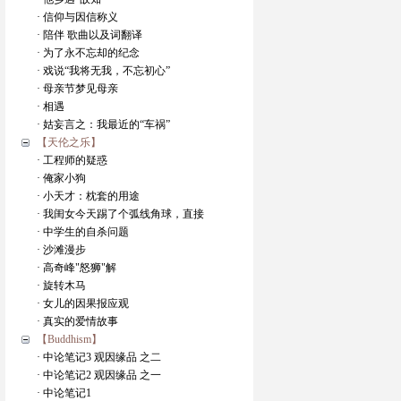
· 信仰与因信称义
· 陪伴 歌曲以及词翻译
· 为了永不忘却的纪念
· 戏说“我将无我，不忘初心”
· 母亲节梦见母亲
· 相遇
· 姑妄言之：我最近的“车祸”
【天伦之乐】
· 工程师的疑惑
· 俺家小狗
· 小天才：枕套的用途
· 我闺女今天踢了个弧线角球，直接
· 中学生的自杀问题
· 沙滩漫步
· 高奇峰"怒狮"解
· 旋转木马
· 女儿的因果报应观
· 真实的爱情故事
【Buddhism】
· 中论笔记3 观因缘品 之二
· 中论笔记2 观因缘品 之一
· 中论笔记1