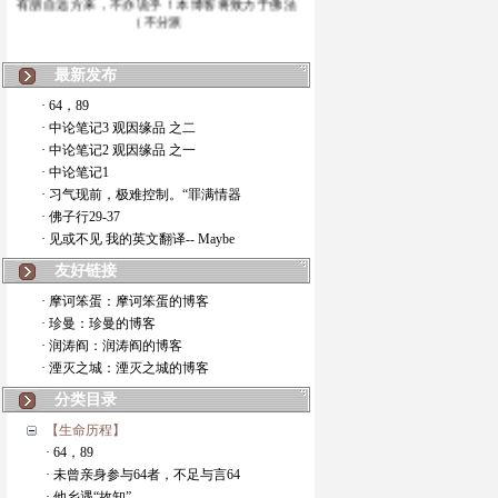
（不分派
最新发布
· 64，89
· 中论笔记3 观因缘品 之二
· 中论笔记2 观因缘品 之一
· 中论笔记1
· 习气现前，极难控制。“罪满情器
· 佛子行29-37
· 见或不见 我的英文翻译-- Maybe
友好链接
· 摩诃笨蛋：摩诃笨蛋的博客
· 珍曼：珍曼的博客
· 润涛阎：润涛阎的博客
· 湮灭之城：湮灭之城的博客
分类目录
【生命历程】
· 64，89
· 未曾亲身参与64者，不足与言64
· 他乡遇“故知”