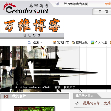
设万维读者为首页
万维
首 页
搜索>>
发表日志
控制面板
个人相册
https://blog.creaders.net/u/4442/
>
复制
>
收藏本页
我的网络日志
我的名片
说几句自杀，尤其