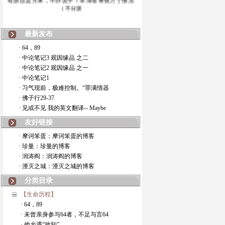
（不分派
最新发布
· 64，89
· 中论笔记3 观因缘品 之二
· 中论笔记2 观因缘品 之一
· 中论笔记1
· 习气现前，极难控制。“罪满情器
· 佛子行29-37
· 见或不见 我的英文翻译-- Maybe
友好链接
· 摩诃笨蛋：摩诃笨蛋的博客
· 珍曼：珍曼的博客
· 润涛阎：润涛阎的博客
· 湮灭之城：湮灭之城的博客
分类目录
【生命历程】
· 64，89
· 未曾亲身参与64者，不足与言64
· 他乡遇“故知”