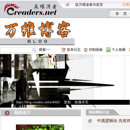
设万维读者为首页
万维
首 页
搜索>>
发表日志
控制面板
个人相册
https://blog.creaders.net/u/4442/
>
复制
>
收藏本页
我的网络日志
我的名片
中观逻辑论 先有