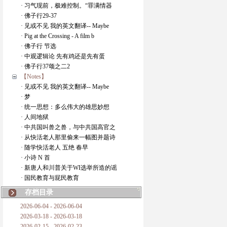
· 习气现前，极难控制。“罪满情器
· 佛子行29-37
· 见或不见 我的英文翻译-- Maybe
· Pig at the Crossing - A film b
· 佛子行 节选
· 中观逻辑论 先有鸡还是先有蛋
· 佛子行37颂之二2
【Notes】
· 见或不见 我的英文翻译-- Maybe
· 梦
· 统一思想：多么伟大的雄思妙想
· 人间地狱
· 中共国叫兽之兽，与中共国高官之
· 从快活老人那里偷来一幅图并题诗
· 随学快活老人 五绝 春早
· 小诗 N 首
· 新唐人和川普关于WI选举所造的谣
· 国民教育与屁民教育
存档目录
2026-06-04 - 2026-06-04
2026-03-18 - 2026-03-18
2026-02-15 - 2026-02-23