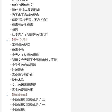
· 信仰与因信称义
· 陪伴 歌曲以及词翻译
· 为了永不忘却的纪念
· 戏说“我将无我，不忘初心”
· 母亲节梦见母亲
· 相遇
· 姑妄言之：我最近的“车祸”
【天伦之乐】
· 工程师的疑惑
· 俺家小狗
· 小天才：枕套的用途
· 我闺女今天踢了个弧线角球，直接
· 中学生的自杀问题
· 沙滩漫步
· 高奇峰"怒狮"解
· 旋转木马
· 女儿的因果报应观
· 真实的爱情故事
【Buddhism】
· 中论笔记3 观因缘品 之二
· 中论笔记2 观因缘品 之一
· 中论笔记1