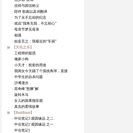
· 信仰与因信称义
· 陪伴 歌曲以及词翻译
· 为了永不忘却的纪念
· 戏说“我将无我，不忘初心”
· 母亲节梦见母亲
· 相遇
· 姑妄言之：我最近的“车祸”
【天伦之乐】
· 工程师的疑惑
· 俺家小狗
· 小天才：枕套的用途
· 我闺女今天踢了个弧线角球，直接
· 中学生的自杀问题
· 沙滩漫步
· 高奇峰"怒狮"解
· 旋转木马
· 女儿的因果报应观
· 真实的爱情故事
【Buddhism】
· 中论笔记3 观因缘品 之二
· 中论笔记2 观因缘品 之一
· 中论笔记1