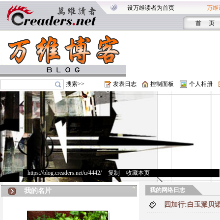
设万维读者为首页
万维
首 页
搜索>>
发表日志
控制面板
个人相册
https://blog.creaders.net/u/4442/
>
复制
>
收藏本页
我的网络日志
我的名片
四加行:白玉派贝