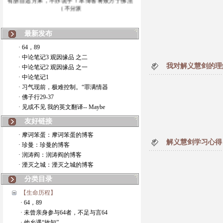
（不分派
最新发布
· 64，89
· 中论笔记3 观因缘品 之二
我对解义慧剑的理解
· 中论笔记2 观因缘品 之一
· 中论笔记1
· 习气现前，极难控制。“罪满情器
· 佛子行29-37
· 见或不见 我的英文翻译-- Maybe
友好链接
· 摩诃笨蛋：摩诃笨蛋的博客
解义慧剑学习心得 8/
· 珍曼：珍曼的博客
· 润涛阎：润涛阎的博客
· 湮灭之城：湮灭之城的博客
分类目录
【生命历程】
· 64，89
· 未曾亲身参与64者，不足与言64
· 他乡遇“故知”