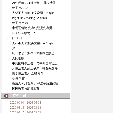
· 习气现前，极难控制。“罪满情器
· 佛子行29-37
· 见或不见 我的英文翻译-- Maybe
· Pig at the Crossing - A film b
· 佛子行 节选
· 中观逻辑论 先有鸡还是先有蛋
· 佛子行37颂之二2
【Notes】
· 见或不见 我的英文翻译-- Maybe
· 梦
· 统一思想：多么伟大的雄思妙想
· 人间地狱
· 中共国叫兽之兽，与中共国高官之
· 从快活老人那里偷来一幅图并题诗
· 随学快活老人 五绝 春早
· 小诗 N 首
· 新唐人和川普关于WI选举所造的谣
· 国民教育与屁民教育
存档目录
2026-06-04 - 2026-06-04
2026-03-18 - 2026-03-18
2026-02-15 - 2026-02-23