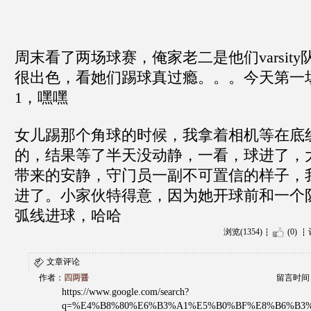
周末看了两场球赛，俺家老二是他们varsit
很出色，看她们踢球真过瘾。。。今天第一场
1，嘿嘿
女儿踢那个角球的时候，我拿着相机等在底
的，结果等了半天没动静，一看，球进了，
带来的安静，守门员一副不可置信的样子，
进了。小家伙特得意，因为她开球前和一个
弧线进球，哈哈
浏览(1354)
(0)
文章评论
作者：
四两醤
留言时间：20
https://www.google.com/search?
q=%E4%B8%80%E6%B3%A1%E5%B0%BF%E8%B6%B3