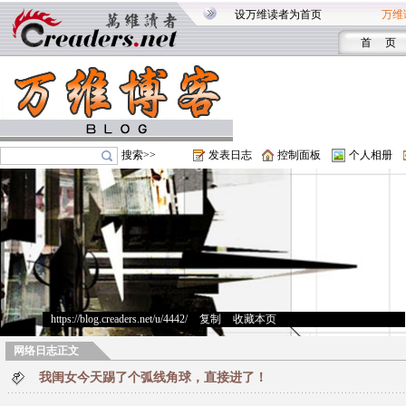
设万维读者为首页
万维
首 页
搜索>>
发表日志
控制面板
个人相册
https://blog.creaders.net/u/4442/
>
复制
>
收藏本页
网络日志正文
我闺女今天踢了个弧线角球，直接进了！