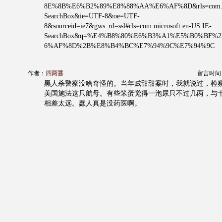
8E%8B%E6%B2%89%E8%88%AA%E6%AF%8D&rls=com.micr
SearchBox&ie=UTF-8&oe=UTF-
8&sourceid=ie7&gws_rd=ssl#rls=com.microsoft:en-US:IE-
SearchBox&q=%E4%B8%80%E6%B3%A1%E5%B0%BF%
6%AF%8D%2B%E8%B4%BC%E7%94%9C%E7%94%9C
作者：
四两醤
留言时间：20
黑人杀警察没啥奇怪的。当年贼甜甜案时，我就说过，检
美国施法这只航母。有些笨蛋觉得一泡尿只不过几两，与
相差太远。蠢人真是没药医啊。