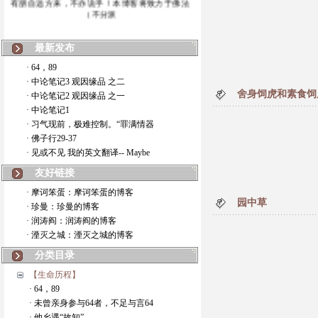
（不分派
最新发布
· 64，89
· 中论笔记3 观因缘品 之二
舍身饲虎和素食饲
· 中论笔记2 观因缘品 之一
· 中论笔记1
· 习气现前，极难控制。“罪满情器
· 佛子行29-37
· 见或不见 我的英文翻译-- Maybe
友好链接
· 摩诃笨蛋：摩诃笨蛋的博客
园中草
· 珍曼：珍曼的博客
· 润涛阎：润涛阎的博客
· 湮灭之城：湮灭之城的博客
分类目录
【生命历程】
· 64，89
· 未曾亲身参与64者，不足与言64
· 他乡遇“故知”