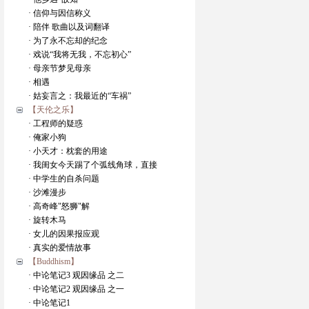
· 信仰与因信称义
· 陪伴 歌曲以及词翻译
· 为了永不忘却的纪念
· 戏说“我将无我，不忘初心”
· 母亲节梦见母亲
· 相遇
· 姑妄言之：我最近的“车祸”
【天伦之乐】
· 工程师的疑惑
· 俺家小狗
· 小天才：枕套的用途
· 我闺女今天踢了个弧线角球，直接
· 中学生的自杀问题
· 沙滩漫步
· 高奇峰"怒狮"解
· 旋转木马
· 女儿的因果报应观
· 真实的爱情故事
【Buddhism】
· 中论笔记3 观因缘品 之二
· 中论笔记2 观因缘品 之一
· 中论笔记1