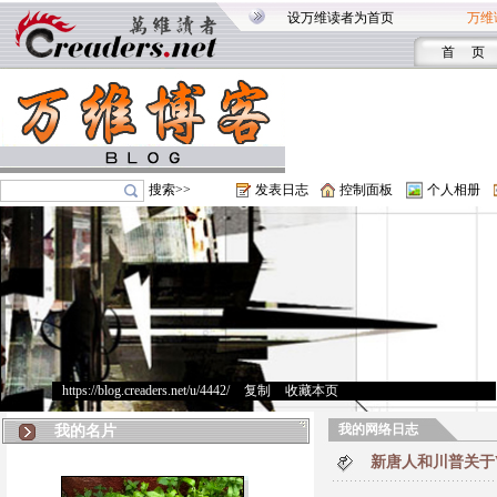
设万维读者为首页
万维
首 页
搜索>>
发表日志
控制面板
个人相册
https://blog.creaders.net/u/4442/
>
复制
>
收藏本页
我的网络日志
我的名片
新唐人和川普关于