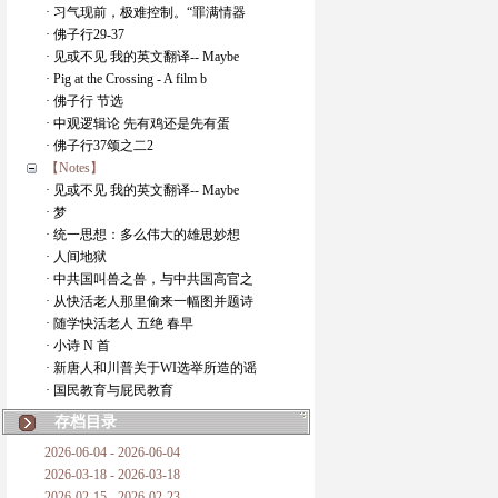
· 习气现前，极难控制。“罪满情器
· 佛子行29-37
· 见或不见 我的英文翻译-- Maybe
· Pig at the Crossing - A film b
· 佛子行 节选
· 中观逻辑论 先有鸡还是先有蛋
· 佛子行37颂之二2
【Notes】
· 见或不见 我的英文翻译-- Maybe
· 梦
· 统一思想：多么伟大的雄思妙想
· 人间地狱
· 中共国叫兽之兽，与中共国高官之
· 从快活老人那里偷来一幅图并题诗
· 随学快活老人 五绝 春早
· 小诗 N 首
· 新唐人和川普关于WI选举所造的谣
· 国民教育与屁民教育
存档目录
2026-06-04 - 2026-06-04
2026-03-18 - 2026-03-18
2026-02-15 - 2026-02-23