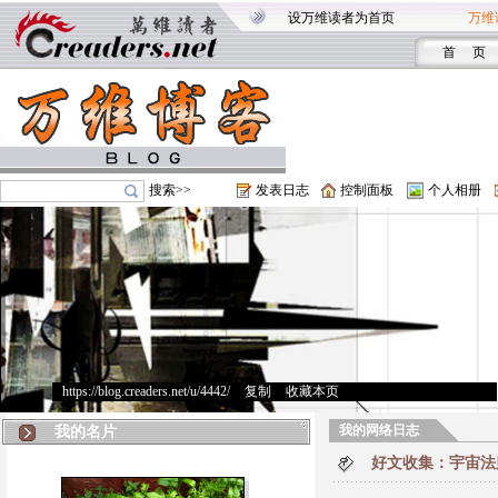
设万维读者为首页
万维
首 页
搜索>>
发表日志
控制面板
个人相册
https://blog.creaders.net/u/4442/
>
复制
>
收藏本页
我的网络日志
我的名片
好文收集：宇宙法