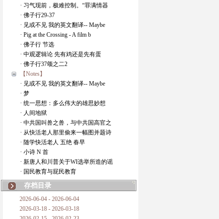
· 习气现前，极难控制。“罪满情器
· 佛子行29-37
· 见或不见 我的英文翻译-- Maybe
· Pig at the Crossing - A film b
· 佛子行 节选
· 中观逻辑论 先有鸡还是先有蛋
· 佛子行37颂之二2
【Notes】
· 见或不见 我的英文翻译-- Maybe
· 梦
· 统一思想：多么伟大的雄思妙想
· 人间地狱
· 中共国叫兽之兽，与中共国高官之
· 从快活老人那里偷来一幅图并题诗
· 随学快活老人 五绝 春早
· 小诗 N 首
· 新唐人和川普关于WI选举所造的谣
· 国民教育与屁民教育
存档目录
2026-06-04 - 2026-06-04
2026-03-18 - 2026-03-18
2026-02-15 - 2026-02-23