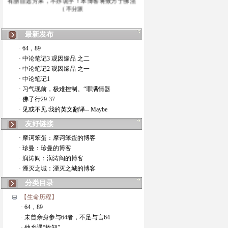
（不分派
最新发布
· 64，89
· 中论笔记3 观因缘品 之二
· 中论笔记2 观因缘品 之一
· 中论笔记1
· 习气现前，极难控制。“罪满情器
· 佛子行29-37
· 见或不见 我的英文翻译-- Maybe
友好链接
· 摩诃笨蛋：摩诃笨蛋的博客
· 珍曼：珍曼的博客
· 润涛阎：润涛阎的博客
· 湮灭之城：湮灭之城的博客
分类目录
【生命历程】
· 64，89
· 未曾亲身参与64者，不足与言64
· 他乡遇“故知”