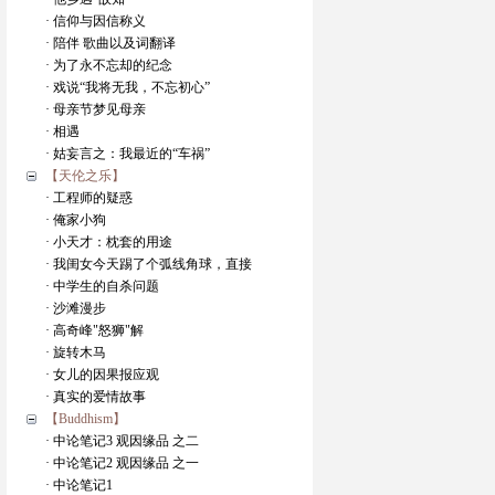
· 信仰与因信称义
· 陪伴 歌曲以及词翻译
· 为了永不忘却的纪念
· 戏说“我将无我，不忘初心”
· 母亲节梦见母亲
· 相遇
· 姑妄言之：我最近的“车祸”
【天伦之乐】
· 工程师的疑惑
· 俺家小狗
· 小天才：枕套的用途
· 我闺女今天踢了个弧线角球，直接
· 中学生的自杀问题
· 沙滩漫步
· 高奇峰"怒狮"解
· 旋转木马
· 女儿的因果报应观
· 真实的爱情故事
【Buddhism】
· 中论笔记3 观因缘品 之二
· 中论笔记2 观因缘品 之一
· 中论笔记1