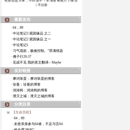
（不分派
最新发布
· 64，89
· 中论笔记3 观因缘品 之二
· 中论笔记2 观因缘品 之一
· 中论笔记1
· 习气现前，极难控制。“罪满情器
· 佛子行29-37
· 见或不见 我的英文翻译-- Maybe
友好链接
· 摩诃笨蛋：摩诃笨蛋的博客
· 珍曼：珍曼的博客
· 润涛阎：润涛阎的博客
· 湮灭之城：湮灭之城的博客
分类目录
【生命历程】
· 64，89
· 未曾亲身参与64者，不足与言64
· 他乡遇“故知”