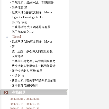
· 习气现前，极难控制。“罪满情器
· 佛子行29-37
· 见或不见 我的英文翻译-- Maybe
· Pig at the Crossing - A film b
· 佛子行 节选
· 中观逻辑论 先有鸡还是先有蛋
· 佛子行37颂之二2
【Notes】
· 见或不见 我的英文翻译-- Maybe
· 梦
· 统一思想：多么伟大的雄思妙想
· 人间地狱
· 中共国叫兽之兽，与中共国高官之
· 从快活老人那里偷来一幅图并题诗
· 随学快活老人 五绝 春早
· 小诗 N 首
· 新唐人和川普关于WI选举所造的谣
· 国民教育与屁民教育
存档目录
2026-06-04 - 2026-06-04
2026-03-18 - 2026-03-18
2026-02-15 - 2026-02-23