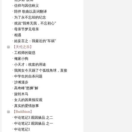
· 信仰与因信称义
· 陪伴 歌曲以及词翻译
· 为了永不忘却的纪念
· 戏说“我将无我，不忘初心”
· 母亲节梦见母亲
· 相遇
· 姑妄言之：我最近的“车祸”
【天伦之乐】
· 工程师的疑惑
· 俺家小狗
· 小天才：枕套的用途
· 我闺女今天踢了个弧线角球，直接
· 中学生的自杀问题
· 沙滩漫步
· 高奇峰"怒狮"解
· 旋转木马
· 女儿的因果报应观
· 真实的爱情故事
【Buddhism】
· 中论笔记3 观因缘品 之二
· 中论笔记2 观因缘品 之一
· 中论笔记1