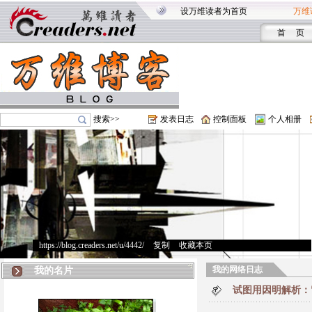
设万维读者为首页
万维
首 页
搜索>>
发表日志
控制面板
个人相册
https://blog.creaders.net/u/4442/
>
复制
>
收藏本页
我的网络日志
我的名片
试图用因明解析：