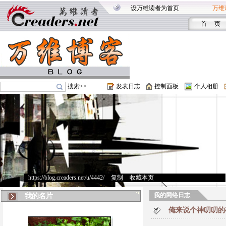
设万维读者为首页
万维
首 页
搜索>>
发表日志
控制面板
个人相册
https://blog.creaders.net/u/4442/
>
复制
>
收藏本页
我的网络日志
我的名片
俺来说个神叨叨的