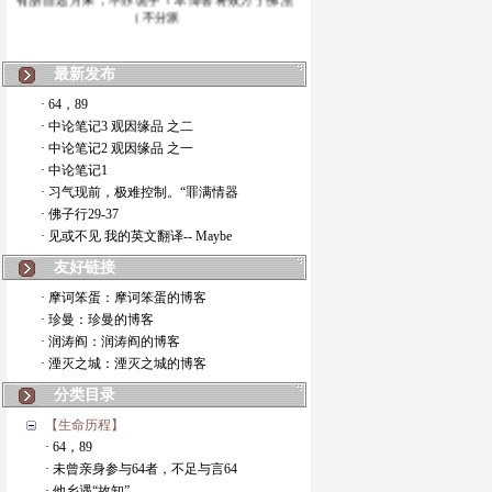
（不分派
最新发布
· 64，89
· 中论笔记3 观因缘品 之二
· 中论笔记2 观因缘品 之一
· 中论笔记1
· 习气现前，极难控制。“罪满情器
· 佛子行29-37
· 见或不见 我的英文翻译-- Maybe
友好链接
· 摩诃笨蛋：摩诃笨蛋的博客
· 珍曼：珍曼的博客
· 润涛阎：润涛阎的博客
· 湮灭之城：湮灭之城的博客
分类目录
【生命历程】
· 64，89
· 未曾亲身参与64者，不足与言64
· 他乡遇“故知”