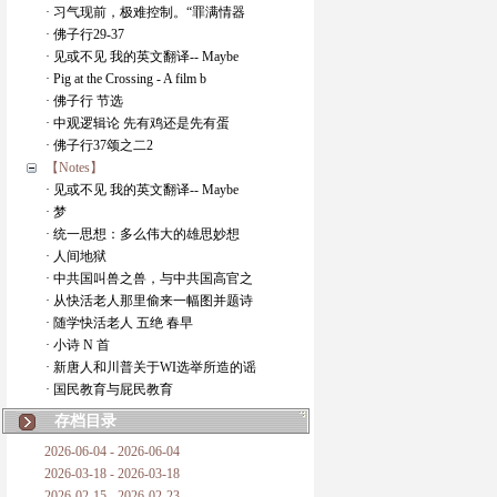
· 习气现前，极难控制。“罪满情器
· 佛子行29-37
· 见或不见 我的英文翻译-- Maybe
· Pig at the Crossing - A film b
· 佛子行 节选
· 中观逻辑论 先有鸡还是先有蛋
· 佛子行37颂之二2
【Notes】
· 见或不见 我的英文翻译-- Maybe
· 梦
· 统一思想：多么伟大的雄思妙想
· 人间地狱
· 中共国叫兽之兽，与中共国高官之
· 从快活老人那里偷来一幅图并题诗
· 随学快活老人 五绝 春早
· 小诗 N 首
· 新唐人和川普关于WI选举所造的谣
· 国民教育与屁民教育
存档目录
2026-06-04 - 2026-06-04
2026-03-18 - 2026-03-18
2026-02-15 - 2026-02-23