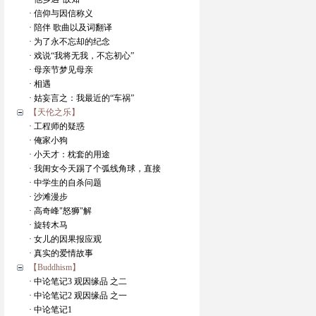
· 信仰与因信称义
· 陪伴 歌曲以及词翻译
· 为了永不忘却的纪念
· 戏说“我将无我，不忘初心”
· 母亲节梦见母亲
· 相遇
· 姑妄言之：我最近的“车祸”
【天伦之乐】
· 工程师的疑惑
· 俺家小狗
· 小天才：枕套的用途
· 我闺女今天踢了个弧线角球，直接
· 中学生的自杀问题
· 沙滩漫步
· 高奇峰"怒狮"解
· 旋转木马
· 女儿的因果报应观
· 真实的爱情故事
【Buddhism】
· 中论笔记3 观因缘品 之二
· 中论笔记2 观因缘品 之一
· 中论笔记1