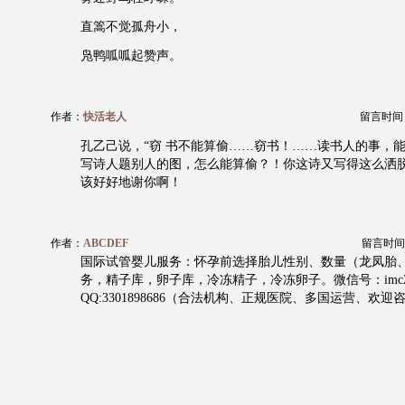
直篙不觉孤舟小，
凫鸭呱呱起赞声。
作者：
快活老人
留言时间：20
孔乙己说，“窃 书不能算偷……窃书！……读书人的事，能算偷
写诗人题别人的图，怎么能算偷？！你这诗又写得这么洒
该好好地谢你啊！
作者：
ABCDEF
留言时间：20
国际试管婴儿服务：怀孕前选择胎儿性别、数量（龙凤胎
务，精子库，卵子库，冷冻精子，冷冻卵子。微信号：imc2
QQ:3301898686（合法机构、正规医院、多国运营、欢迎