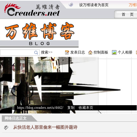
设万维读者为首页
万维
首 页
搜索>>
发表日志
控制面板
个人相册
https://blog.creaders.net/u/4442/
>
复制
>
收藏本页
网络日志正文
从快活老人那里偷来一幅图并题诗