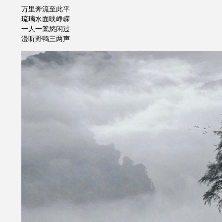
万里奔流至此平
琉璃水面映峥嵘
一人一篙悠闲过
漫听野鸭三两声