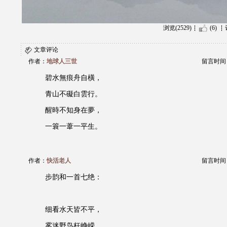
浏览(2529)
(6)
文章评论
作者：
地球人三世
留言时间：20
碧水無痕舟自橫，
青山不礙白雲行。
醒時不知身在夢，
一簑一葦一平生。
作者：
快活老人
留言时间：20
步韵和一首七绝：
细看水天皆不平，
雾迷野鸟枉峥嵘。