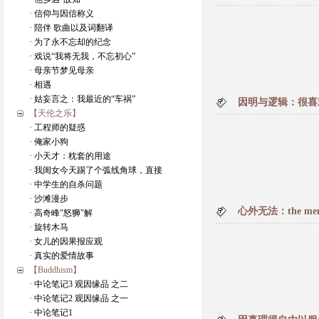
· 信仰与因信称义
· 陪伴 歌曲以及词翻译
· 为了永不忘却的纪念
· 戏说“我将无我，不忘初心”
· 母亲节梦见母亲
· 相遇
· 姑妄言之：我最近的“车祸”
因明与逻辑：很喜
【天伦之乐】
· 工程师的疑惑
· 俺家小狗
· 小天才：枕套的用途
· 我闺女今天踢了个弧线角球，直接
· 中学生的自杀问题
· 沙滩漫步
心外无法：the menta
· 高奇峰"怒狮"解
· 旋转木马
· 女儿的因果报应观
· 真实的爱情故事
【Buddhism】
· 中论笔记3 观因缘品 之二
· 中论笔记2 观因缘品 之一
· 中论笔记1