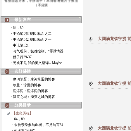
（不分派
最新发布
· 64，89
· 中论笔记3 观因缘品 之二
大圆满龙钦宁提 前行
· 中论笔记2 观因缘品 之一
· 中论笔记1
· 习气现前，极难控制。“罪满情器
· 佛子行29-37
· 见或不见 我的英文翻译-- Maybe
友好链接
· 摩诃笨蛋：摩诃笨蛋的博客
大圆满龙钦宁提 前行
· 珍曼：珍曼的博客
· 润涛阎：润涛阎的博客
· 湮灭之城：湮灭之城的博客
分类目录
【生命历程】
· 64，89
· 未曾亲身参与64者，不足与言64
大圆满龙钦宁提 前行
· 他乡遇“故知”