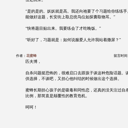
“是的是的。妖妖就是高。我还向祂要了个习题给你练练手
能做好这题，长安街上取总统鸟位如探囊取物耳。”
“快将题目贴出来。我要练会了才吃晚饭。”
“听好了，习题就是：如何说服爱人允许我站着撒尿？”
作者：
花蜜蜂
留言时间：20
匹夫博，
自杀问题挺恐怖的，很难启口去跟孩子谈这种危险话题。
供选择，不谈吧，又担心他纠结的时候做出这个选择。
蜜蜂长期担心孩子的是吸毒和同性恋，还真的没关注过自杀问
比例，那简直是颠覆性的教育危机。
呵呵！