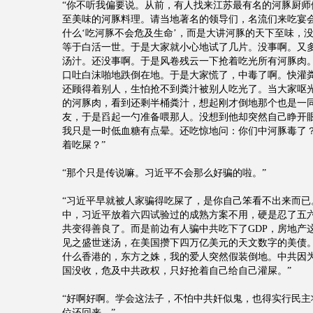
“你不听我偏要说。从前，有人找来江苏最有名的河豚厨师
至美味的河豚料理。请当地著名的领导们，名流们来吃宴
什么‘吃河豚不会危及生命’，而是大讲河豚的天下至味，
等于白活一世。于是大家就小心地试了几片。没事啊。又
汤汁。还没事啊。于是风卷残云一下抢着吃光所有河豚肉
口吐白沫啪地跌倒在地。于是大家慌了，中毒了啊。快灌
还顾得着别人，生怕抢不到粪汁被别人吃光了。当大家呕
的河豚肉，看到还剩半桶粪汁，想起刚才倒地那个也是一
友，于是舀起一勺准备喂那人。没想到他却突然自己睁开
我只是一时低血糖有点晕。还吃惊地问：你们中河豚毒了
着吃屎？”
“那个只是传说嘛。习近平不会那么好骗的啦。”
“习近平早就被人家骗得吃屎了，是你自己笨看不出来而已
中，习近平放着六四试验过的成熟方案不用，硬是忍了五
共变得善良了。而是前边有人骗中共吃下了GDP，房地产
见之盛世迷汤，在美国攒下四万亿美元的天文数字的美债
什么香港的，东方之姝，我的爱人突然假装倒地。中共因
国没收，危及中共政权，只好抢着自己给自己灌屎。”
“好啊好啊。学会这法子，不怕中共奸似鬼，也得实行民主
位还回来。”