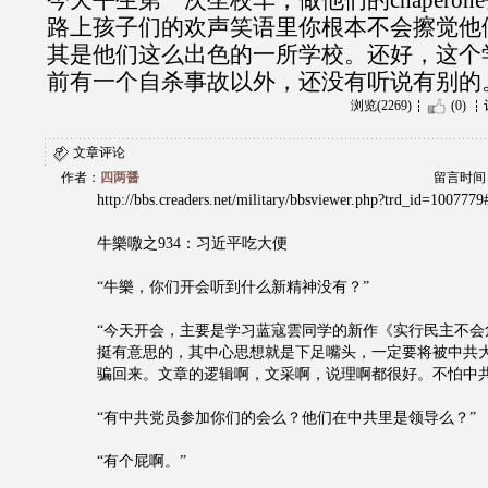
今天平生第一次坐校车，做他们的chaperone去一个f
路上孩子们的欢声笑语里你根本不会擦觉他
其是他们这么出色的一所学校。还好，这个
前有一个自杀事故以外，还没有听说有别的
浏览(2269)
(0)
文章评论
作者：
四两醤
留言时间：20
http://bbs.creaders.net/military/bbsviewer.php?trd_id=1007779
牛樂噭之934：习近平吃大便
“牛樂，你们开会听到什么新精神没有？”
“今天开会，主要是学习蓝寇雲同学的新作《实行民主不会
挺有意思的，其中心思想就是下足嘴头，一定要将被中共
骗回来。文章的逻辑啊，文采啊，说理啊都很好。不怕中共
“有中共党员参加你们的会么？他们在中共里是领导么？”
“有个屁啊。”