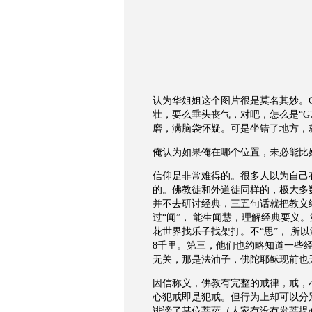
认为华姐姐这个图片很是莫名其妙。
壮，要么垂头丧气，对吧，怎么是“G7
磨，满脑袋怀疑。可是坐错了地方，
俺认为如果俺在哪个位置，未必能比
信仰是非常难得的。很多人以为自己
的。佛教徒和外道徒同样的，极大多
并不去研讨经典，三五句话就把教义给
过“闻”， 能生闻慧，理解经典要义
花世界找乐子找架打。不“思”， 所
8千里。第三，他们也约略知道一些经
无关，那是法油子，佛陀耶稣现前也
因信称义，佛教有完整的戒律，戒，
心犯戒即是犯戒。但行为上却可以分
诽谤了某位菩萨（人家有没有发菩提心