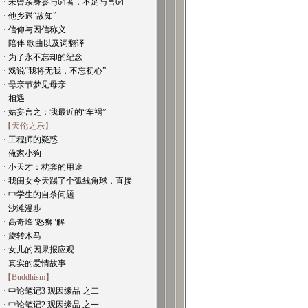
· 未曾亲身参与64者，不足与言64
· 他乡遇“故知”
· 信仰与因信称义
· 陪伴 歌曲以及词翻译
· 为了永不忘却的纪念
· 戏说“我将无我，不忘初心”
· 母亲节梦见母亲
· 相遇
· 姑妄言之：我最近的“车祸”
【天伦之乐】
· 工程师的疑惑
· 俺家小狗
· 小天才：枕套的用途
· 我闺女今天踢了个弧线角球，直接
· 中学生的自杀问题
· 沙滩漫步
· 高奇峰"怒狮"解
· 旋转木马
· 女儿的因果报应观
· 真实的爱情故事
【Buddhism】
· 中论笔记3 观因缘品 之二
· 中论笔记2 观因缘品 之一