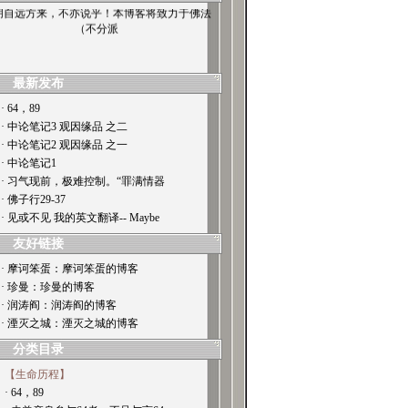
朋自远方来，不亦说乎！本博客将致力于佛法
（不分派
最新发布
· 64，89
· 中论笔记3 观因缘品 之二
· 中论笔记2 观因缘品 之一
· 中论笔记1
· 习气现前，极难控制。“罪满情器
· 佛子行29-37
· 见或不见 我的英文翻译-- Maybe
友好链接
· 摩诃笨蛋：摩诃笨蛋的博客
· 珍曼：珍曼的博客
· 润涛阎：润涛阎的博客
· 湮灭之城：湮灭之城的博客
分类目录
【生命历程】
· 64，89