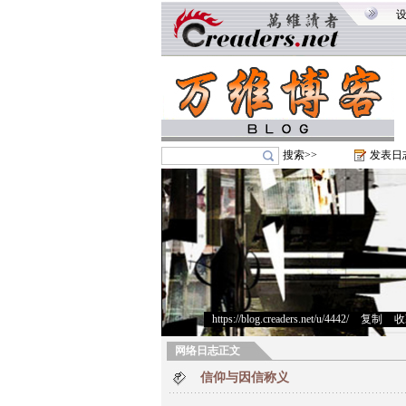
搜索>>
发表日
https://blog.creaders.net/u/4442/
>
复制
>
收
网络日志正文
信仰与因信称义