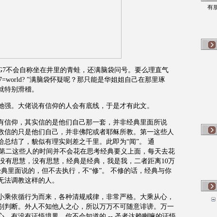
有
G7不会自称坐在井里的青蛙，还满脑袋问号。要么理直气
=world? ”满脑袋怀疑呢？那只能是华姐姐自己在那里琢
就特别滑稽。
她强。大佬说有信仰的人会有底线，于是才有此文。
有信仰，其实信的是他们自己那一套，并非经典里面所说
数信的只是他们自己，并非佛陀或者耶稣所教。第一这些人
总结了，貌似有理实则差之千里。此即为“闻”。 通
。第二这些人的时间并不会花在思考经典要义上面，每天去花
以没有思慧，没有思慧，经典是经典，我是我，二者距离10万
典里面说的，但不去执行，不“修”。 不修的话，经典与你
无法调教这样的人。
小乘依循行为而来，各种清规戒律，非常严格。大乘从心，
别判断。外人不知他人之心，所以万万不可随意诽谤。万一
，有没有证悟境界，你不会知道的 -- 圣者达赖喇嘛的证悟