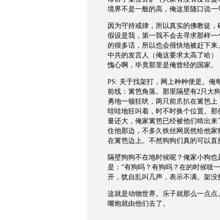
境界不是一般的高，俺这里随口说一
因为守持戒律，所以真实的佛教徒，
假设是我，第一我不会去寻求那样一
的很多话，所以也会很快地被赶下来
中共的发言人（俺这要求太高了哈）
愧心啊，毕竟那里是俺曾经的国家。
PS: 关于找架打，网上种种便是。俺
前线：篱笆角落。那里隔壁有2只大
勇地一顿狂吠，两只前爪扒在篱笆上
哇哇地狂叫着，时不时换个位置。那份e
量还大，俺家篱笆已经被他们啃出来
住他那边，不多久铁丝网居然给他家
在篱笆边上。不然狗狗们真的可以直
隔壁狗狗不在地时候呢？俺家小狗也
是：“有狗吗？有狗吗？在的时候吱
开，犹自乱叫几声，表示不满。架没
这就是动物世界。乐子就那么一点点
嘴炮就由他们去了。