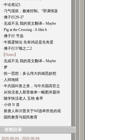
· 中论笔记1
· 习气现前，极难控制。“罪满情器
· 佛子行29-37
· 见或不见 我的英文翻译-- Maybe
· Pig at the Crossing - A film b
· 佛子行 节选
· 中观逻辑论 先有鸡还是先有蛋
· 佛子行37颂之二2
【Notes】
· 见或不见 我的英文翻译-- Maybe
· 梦
· 统一思想：多么伟大的雄思妙想
· 人间地狱
· 中共国叫兽之兽，与中共国高官之
· 从快活老人那里偷来一幅图并题诗
· 随学快活老人 五绝 春早
· 小诗 N 首
· 新唐人和川普关于WI选举所造的谣
· 国民教育与屁民教育
存档目录
2026-06-04 - 2026-06-04