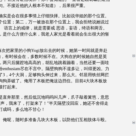
句。不接近他的人根本不知道），后果很严重。
确实是会在很多事情上仔细抉择。比如说华姐的那个位置。
个位置；第二，万一被放在那个位置上，我会拒绝说她说过
。 语言上的戒律，就是需要戒 恶语，妄语，绮语和两舌。
，是什么方便什么来，我老人家光是看着就会生出很大的惭
每次把家里的小狗Yogi放出去的时候，她第一时间就是奔赴
狗，有时候会在，多数时候不在。大狗在的时候她自然是英
，两只后腿蹬地高高的，胡乱地跳着蹦着，当然还要一面哇
nthusiam尽在不言中。隔壁狗狗不遑多让，叫得更凶。力
了3，4个大洞，足够狗头伸过来，那么大。邻居用铁丝网拦
狗狗弄破了。俺用了木板把俺这边挡住。目前4大块木板放
接打起来。
是直奔那里，然后低沉地呜呜叫几声，爪子敲着篱笆，意思
一声，我来了，打架来了！”半天隔壁没回应，她还不舍得走
打成吗，多么地不甘心！
。俺呢，随时多准备几块大木板，以防他们互相肢体斗殴。