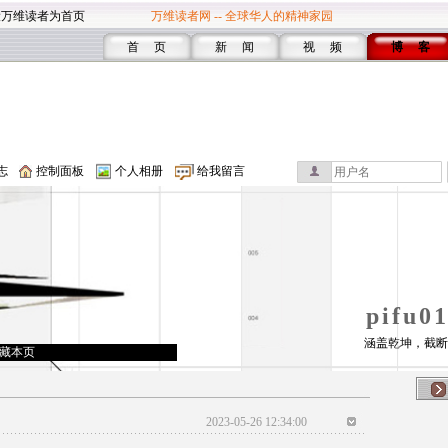
设万维读者为首页
万维读者网 -- 全球华人的精神家园
首 页
新 闻
视 频
博 客
志
控制面板
个人相册
给我留言
pifu
涵盖乾坤，截断
藏本页
2023-05-26 12:34:00