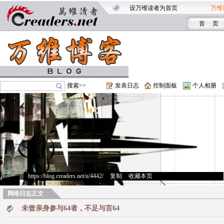
设万维读者为首页
万维
首 页
搜索>>
发表日志
控制面板
个人相册
https://blog.creaders.net/u/4442/
>
复制
>
收藏本页
网络日志正文
未曾亲身参与64者，不足与言64