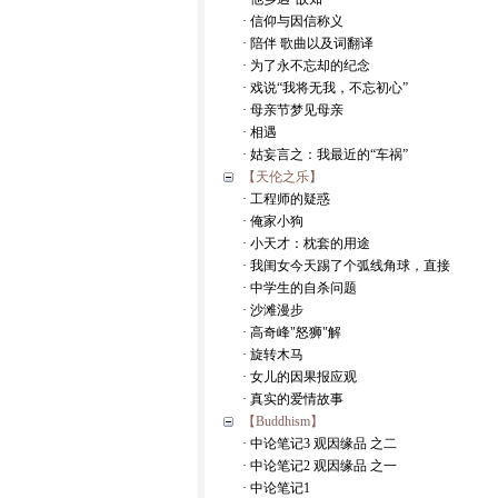
· 信仰与因信称义
· 陪伴 歌曲以及词翻译
· 为了永不忘却的纪念
· 戏说“我将无我，不忘初心”
· 母亲节梦见母亲
· 相遇
· 姑妄言之：我最近的“车祸”
【天伦之乐】
· 工程师的疑惑
· 俺家小狗
· 小天才：枕套的用途
· 我闺女今天踢了个弧线角球，直接
· 中学生的自杀问题
· 沙滩漫步
· 高奇峰"怒狮"解
· 旋转木马
· 女儿的因果报应观
· 真实的爱情故事
【Buddhism】
· 中论笔记3 观因缘品 之二
· 中论笔记2 观因缘品 之一
· 中论笔记1