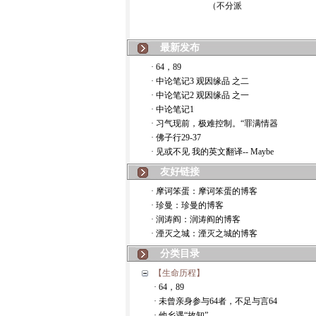
最新发布
· 64，89
· 中论笔记3 观因缘品 之二
· 中论笔记2 观因缘品 之一
· 中论笔记1
· 习气现前，极难控制。“罪满情器
· 佛子行29-37
· 见或不见 我的英文翻译-- Maybe
友好链接
· 摩诃笨蛋：摩诃笨蛋的博客
· 珍曼：珍曼的博客
· 润涛阎：润涛阎的博客
· 湮灭之城：湮灭之城的博客
分类目录
【生命历程】
· 64，89
· 未曾亲身参与64者，不足与言64
· 他乡遇“故知”