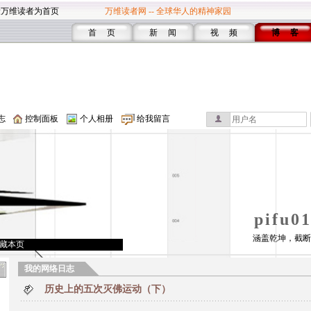
设万维读者为首页
万维读者网 -- 全球华人的精神家园
首 页
新 闻
视 频
博 客
志
控制面板
个人相册
给我留言
pifu
涵盖乾坤，截断
藏本页
我的网络日志
历史上的五次灭佛运动（下）