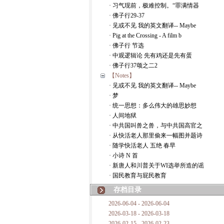
· 习气现前，极难控制。“罪满情器
· 佛子行29-37
· 见或不见 我的英文翻译-- Maybe
· Pig at the Crossing - A film b
· 佛子行 节选
· 中观逻辑论 先有鸡还是先有蛋
· 佛子行37颂之二2
【Notes】
· 见或不见 我的英文翻译-- Maybe
· 梦
· 统一思想：多么伟大的雄思妙想
· 人间地狱
· 中共国叫兽之兽，与中共国高官之
· 从快活老人那里偷来一幅图并题诗
· 随学快活老人 五绝 春早
· 小诗 N 首
· 新唐人和川普关于WI选举所造的谣
· 国民教育与屁民教育
存档目录
2026-06-04 - 2026-06-04
2026-03-18 - 2026-03-18
2026-02-15 - 2026-02-23