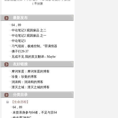
（不分派
最新发布
· 64，89
· 中论笔记3 观因缘品 之二
· 中论笔记2 观因缘品 之一
· 中论笔记1
· 习气现前，极难控制。“罪满情器
· 佛子行29-37
· 见或不见 我的英文翻译-- Maybe
友好链接
· 摩诃笨蛋：摩诃笨蛋的博客
· 珍曼：珍曼的博客
· 润涛阎：润涛阎的博客
· 湮灭之城：湮灭之城的博客
分类目录
【生命历程】
· 64，89
· 未曾亲身参与64者，不足与言64
· 他乡遇“故知”