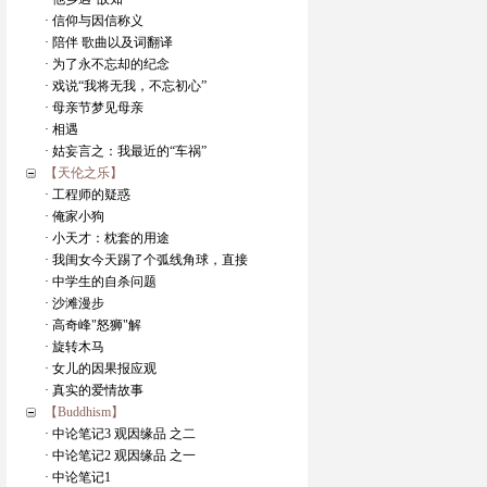
· 信仰与因信称义
· 陪伴 歌曲以及词翻译
· 为了永不忘却的纪念
· 戏说“我将无我，不忘初心”
· 母亲节梦见母亲
· 相遇
· 姑妄言之：我最近的“车祸”
【天伦之乐】
· 工程师的疑惑
· 俺家小狗
· 小天才：枕套的用途
· 我闺女今天踢了个弧线角球，直接
· 中学生的自杀问题
· 沙滩漫步
· 高奇峰"怒狮"解
· 旋转木马
· 女儿的因果报应观
· 真实的爱情故事
【Buddhism】
· 中论笔记3 观因缘品 之二
· 中论笔记2 观因缘品 之一
· 中论笔记1