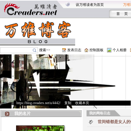
设万维读者为首页
万维
首 页
搜索>>
发表日志
控制面板
个人相册
https://blog.creaders.net/u/4442/
>
复制
>
收藏本页
我的网络日志
我的名片
世间错都是女人的