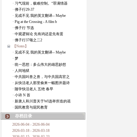
· 习气现前，极难控制。“罪满情器
· 佛子行29-37
· 见或不见 我的英文翻译-- Maybe
· Pig at the Crossing - A film b
· 佛子行 节选
· 中观逻辑论 先有鸡还是先有蛋
· 佛子行37颂之二2
【Notes】
· 见或不见 我的英文翻译-- Maybe
· 梦
· 统一思想：多么伟大的雄思妙想
· 人间地狱
· 中共国叫兽之兽，与中共国高官之
· 从快活老人那里偷来一幅图并题诗
· 随学快活老人 五绝 春早
· 小诗 N 首
· 新唐人和川普关于WI选举所造的谣
· 国民教育与屁民教育
存档目录
2026-06-04 - 2026-06-04
2026-03-18 - 2026-03-18
2026-02-15 - 2026-02-23