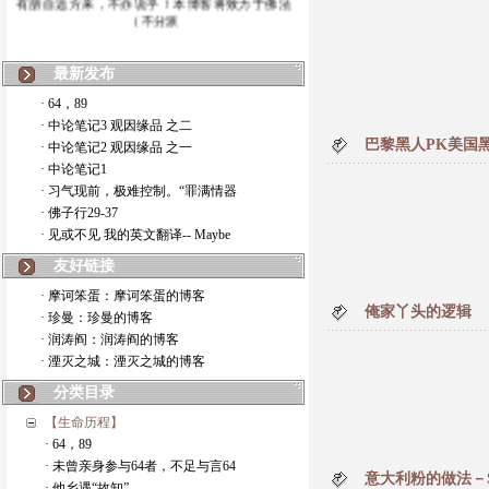
（不分派
最新发布
· 64，89
· 中论笔记3 观因缘品 之二
巴黎黑人PK美国
· 中论笔记2 观因缘品 之一
· 中论笔记1
· 习气现前，极难控制。“罪满情器
· 佛子行29-37
· 见或不见 我的英文翻译-- Maybe
友好链接
· 摩诃笨蛋：摩诃笨蛋的博客
俺家丫头的逻辑
· 珍曼：珍曼的博客
· 润涛阎：润涛阎的博客
· 湮灭之城：湮灭之城的博客
分类目录
【生命历程】
· 64，89
· 未曾亲身参与64者，不足与言64
意大利粉的做法－SEA
· 他乡遇“故知”