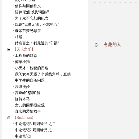
· 信仰与因信称义
· 陪伴 歌曲以及词翻译
· 为了永不忘却的纪念
· 戏说“我将无我，不忘初心”
· 母亲节梦见母亲
· 相遇
· 姑妄言之：我最近的“车祸”
有趣的人
【天伦之乐】
· 工程师的疑惑
· 俺家小狗
· 小天才：枕套的用途
· 我闺女今天踢了个弧线角球，直接
· 中学生的自杀问题
· 沙滩漫步
· 高奇峰"怒狮"解
· 旋转木马
· 女儿的因果报应观
· 真实的爱情故事
【Buddhism】
· 中论笔记3 观因缘品 之二
· 中论笔记2 观因缘品 之一
· 中论笔记1