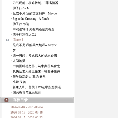
· 习气现前，极难控制。“罪满情器
· 佛子行29-37
· 见或不见 我的英文翻译-- Maybe
· Pig at the Crossing - A film b
· 佛子行 节选
· 中观逻辑论 先有鸡还是先有蛋
· 佛子行37颂之二2
【Notes】
· 见或不见 我的英文翻译-- Maybe
· 梦
· 统一思想：多么伟大的雄思妙想
· 人间地狱
· 中共国叫兽之兽，与中共国高官之
· 从快活老人那里偷来一幅图并题诗
· 随学快活老人 五绝 春早
· 小诗 N 首
· 新唐人和川普关于WI选举所造的谣
· 国民教育与屁民教育
存档目录
2026-06-04 - 2026-06-04
2026-03-18 - 2026-03-18
2026-02-15 - 2026-02-23