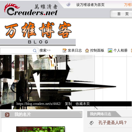
设万维读者为首页
万维
首 页
搜索>>
发表日志
控制面板
个人相册
https://blog.creaders.net/u/4442/
>
复制
>
收藏本页
我的网络日志
我的名片
孔子是圣人吗？