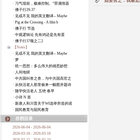
姑妄言之：我最近
· 习气现前，极难控制。“罪满情器
· 佛子行29-37
· 见或不见 我的英文翻译-- Maybe
· Pig at the Crossing - A film b
· 佛子行 节选
· 中观逻辑论 先有鸡还是先有蛋
· 佛子行37颂之二2
【Notes】
· 见或不见 我的英文翻译-- Maybe
· 梦
· 统一思想：多么伟大的雄思妙想
· 人间地狱
· 中共国叫兽之兽，与中共国高官之
· 从快活老人那里偷来一幅图并题诗
· 随学快活老人 五绝 春早
· 小诗 N 首
· 新唐人和川普关于WI选举所造的谣
· 国民教育与屁民教育
存档目录
2026-06-04 - 2026-06-04
2026-03-18 - 2026-03-18
2026-02-15 - 2026-02-23