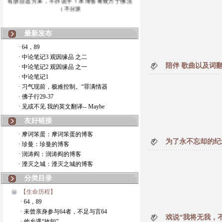
（不分派
最新发布
· 64，89
· 中论笔记3 观因缘品 之二
陪伴 歌曲以及词
· 中论笔记2 观因缘品 之一
· 中论笔记1
· 习气现前，极难控制。“罪满情器
· 佛子行29-37
· 见或不见 我的英文翻译-- Maybe
友好链接
· 摩诃笨蛋：摩诃笨蛋的博客
为了永不忘却的纪
· 珍曼：珍曼的博客
· 润涛阎：润涛阎的博客
· 湮灭之城：湮灭之城的博客
分类目录
【生命历程】
· 64，89
· 未曾亲身参与64者，不足与言64
戏说“我将无我，
· 他乡遇“故知”