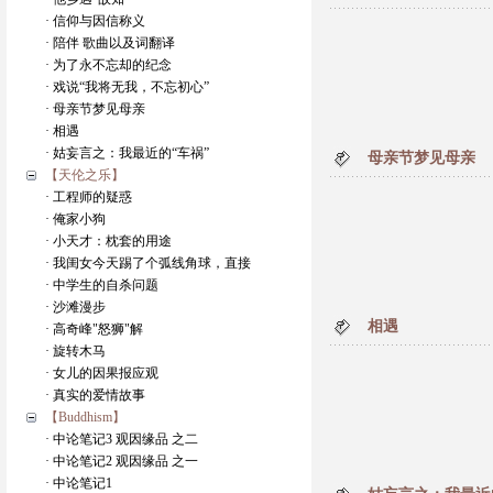
· 信仰与因信称义
· 陪伴 歌曲以及词翻译
· 为了永不忘却的纪念
· 戏说“我将无我，不忘初心”
· 母亲节梦见母亲
· 相遇
· 姑妄言之：我最近的“车祸”
母亲节梦见母亲
【天伦之乐】
· 工程师的疑惑
· 俺家小狗
· 小天才：枕套的用途
· 我闺女今天踢了个弧线角球，直接
· 中学生的自杀问题
· 沙滩漫步
相遇
· 高奇峰"怒狮"解
· 旋转木马
· 女儿的因果报应观
· 真实的爱情故事
【Buddhism】
· 中论笔记3 观因缘品 之二
· 中论笔记2 观因缘品 之一
· 中论笔记1