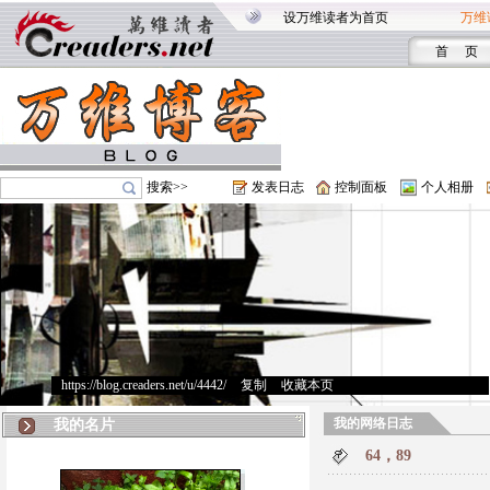
设万维读者为首页
万维
首 页
搜索>>
发表日志
控制面板
个人相册
https://blog.creaders.net/u/4442/
>
复制
>
收藏本页
我的网络日志
我的名片
64，89