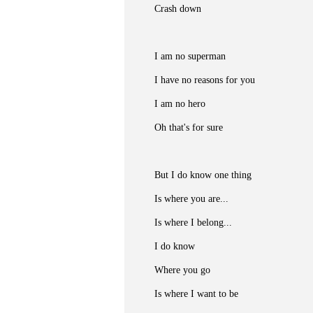
Crash down
I am no superman
I have no reasons for you
I am no hero
Oh that's for sure
But I do know one thing
Is where you are...
Is where I belong...
I do know
Where you go
Is where I want to be