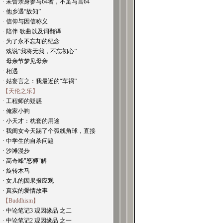
· 未曾亲身参与64者，不足与言64
· 他乡遇“故知”
· 信仰与因信称义
· 陪伴 歌曲以及词翻译
· 为了永不忘却的纪念
· 戏说“我将无我，不忘初心”
· 母亲节梦见母亲
· 相遇
· 姑妄言之：我最近的“车祸”
【天伦之乐】
· 工程师的疑惑
· 俺家小狗
· 小天才：枕套的用途
· 我闺女今天踢了个弧线角球，直接
· 中学生的自杀问题
· 沙滩漫步
· 高奇峰"怒狮"解
· 旋转木马
· 女儿的因果报应观
· 真实的爱情故事
【Buddhism】
· 中论笔记3 观因缘品 之二
· 中论笔记2 观因缘品 之一