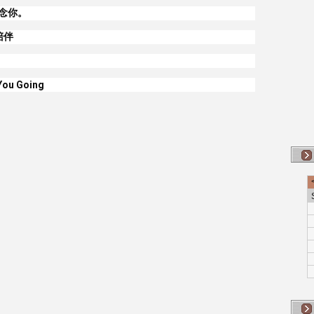
念你。
成陪伴
You Going