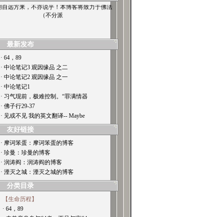
朋自远方来，不亦说乎！本博客将致力于佛法
（不分派
最新发布
· 64，89
· 中论笔记3 观因缘品 之二
· 中论笔记2 观因缘品 之一
· 中论笔记1
· 习气现前，极难控制。“罪满情器
· 佛子行29-37
· 见或不见 我的英文翻译-- Maybe
友好链接
· 摩诃笨蛋：摩诃笨蛋的博客
· 珍曼：珍曼的博客
· 润涛阎：润涛阎的博客
· 湮灭之城：湮灭之城的博客
分类目录
【生命历程】
· 64，89