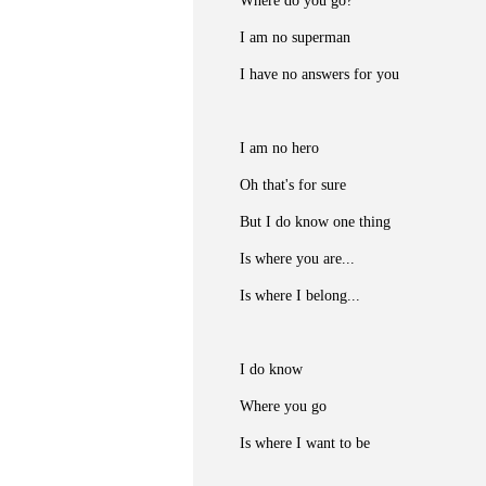
Where do you go?
I am no superman
I have no answers for you
I am no hero
Oh that's for sure
But I do know one thing
Is where you are...
Is where I belong...
I do know
Where you go
Is where I want to be