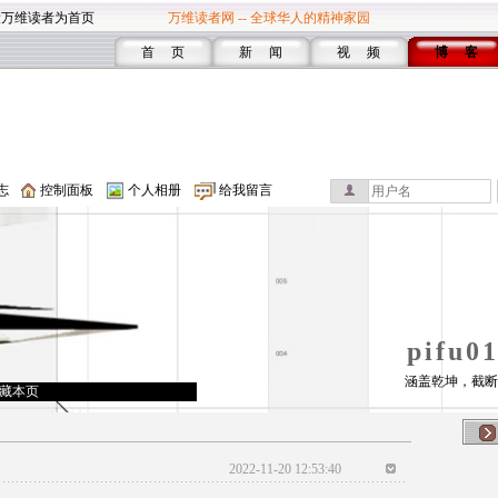
设万维读者为首页
万维读者网 -- 全球华人的精神家园
首 页
新 闻
视 频
博 客
志
控制面板
个人相册
给我留言
pifu
涵盖乾坤，截断
藏本页
2022-11-20 12:53:40