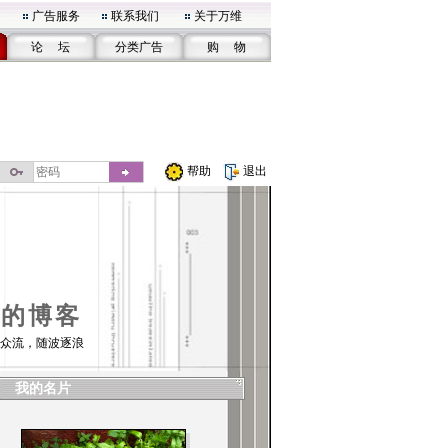
广告服务
联系我们
关于万维
论 坛
分类广告
购 物
帮助
退出
01的博客
众流，随波逐浪
我的名片