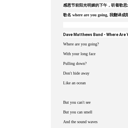
感恩节前阳光明媚的下午，听着歌思
歌名 where are you going, 我翻译
Dave Matthews Band - Where Are 
Where are you going?
With your long face
Pulling down?
Don't hide away
Like an ocean
But you can't see
But you can smell
And the sound waves