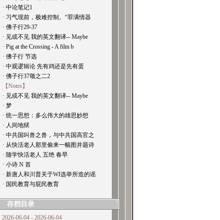
· 中论笔记1
· 习气现前，极难控制。“罪满情器
· 佛子行29-37
· 见或不见 我的英文翻译-- Maybe
· Pig at the Crossing - A film b
· 佛子行 节选
· 中观逻辑论 先有鸡还是先有蛋
· 佛子行37颂之二2
【Notes】
· 见或不见 我的英文翻译-- Maybe
· 梦
· 统一思想：多么伟大的雄思妙想
· 人间地狱
· 中共国叫兽之兽，与中共国高官之
· 从快活老人那里偷来一幅图并题诗
· 随学快活老人 五绝 春早
· 小诗 N 首
· 新唐人和川普关于WI选举所造的谣
· 国民教育与屁民教育
存档目录
2026-06-04 - 2026-06-04