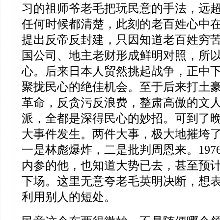
习的祖师爷老毛把玩民意的手法，远
任何时候都清楚，此刻的老百姓心中
提出反帝反封建，只因知道老百姓穷
国公司、地主老财形成鲜明对照，所
心。后来日本人贸然挑起战争，正中
聚拢民心的绝佳机会。至于后来打土
革命，反贪污反浪费，整肃高傲的文
派，全都是深得民心的妙招。可到了
大事件发生。两件大事，极大地摧垮
一是林彪爆炸，二是批判周恩来。197
内参的他，也知道大势已去，甚至预
下场。这里无意夸老毛英明决断，想
利用别人的短处。