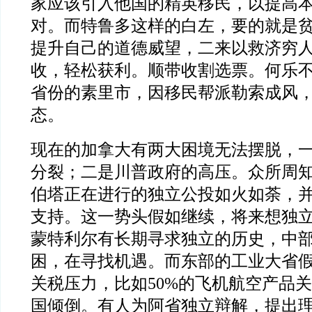
家应该引入他国的精英移民，以提高
对。而特鲁多这样的白左，要的就是
提升自己的道德威望，二来以救济穷
收，轻松获利。顺带收割选票。何乐
省份的素里市，因移民帮派勒索成风
态。
现在的加拿大有两大困境无法摆脱，
分裂；二是川普政府的高压。众所周
伯塔正在进行的独立公投如火如荼，
支持。这一势头假如继续，将来想独
蒙特利尔有长期寻求独立的历史，中
困，在寻找机遇。而东部的工业大省
关税压力，比如50%的飞机航空产品
国倾倒。有人为阿省独立辩解，提出