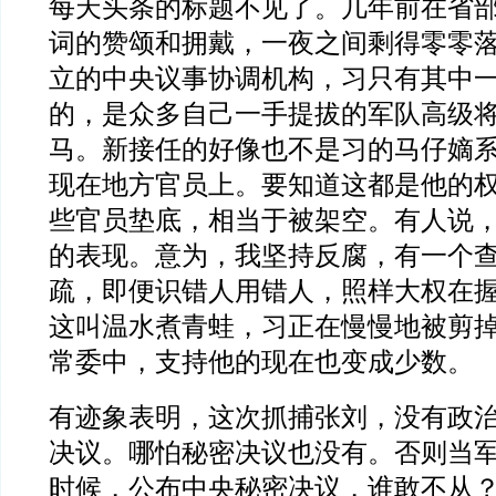
每天头条的标题不见了。几年前在省
词的赞颂和拥戴，一夜之间剩得零零
立的中央议事协调机构，习只有其中
的，是众多自己一手提拔的军队高级
马。新接任的好像也不是习的马仔嫡
现在地方官员上。要知道这都是他的
些官员垫底，相当于被架空。有人说
的表现。意为，我坚持反腐，有一个
疏，即便识错人用错人，照样大权在
这叫温水煮青蛙，习正在慢慢地被剪
常委中，支持他的现在也变成少数。
有迹象表明，这次抓捕张刘，没有政
决议。哪怕秘密决议也没有。否则当
时候，公布中央秘密决议，谁敢不从