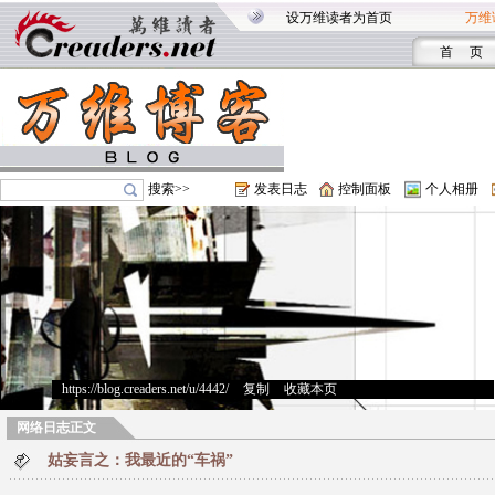
设万维读者为首页
万维
首 页
搜索>>
发表日志
控制面板
个人相册
https://blog.creaders.net/u/4442/
>
复制
>
收藏本页
网络日志正文
姑妄言之：我最近的“车祸”