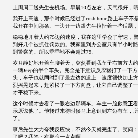
上周周二送先生去机场。早晨10点左右，天气很好，
我开上高速，那个时候已经过了rush hour,路上车子不是
我开在中间那条。一边开一边跟先生拉扯着一些话题
稳稳地开着大约75迈的速度，我在这里学会了守速，
到好几个被抓住罚款的。我家里到办公室只有半小时
到警察的。所以乖乖地不会超过75.
岁月静好地开着车聊着天，突然看到我车子右前方大
一辆Jeep的半个车头。完全是下意识反应猛打了一下
头，车子也就同时到了最左边的道上。速度很快加上
烈摇晃起来，赶紧松了一下方向盘，让它自己调整了一
才平稳下来。
这个时候才去看了一眼右边那辆车。车主一脸歉意正
示原谅他了。他转过来得时候马上意识到左边有车，所以
了。
事后先生大力夸我反应快，不然今天就完蛋了。笑问
了吧？我答：有那么一点点啊。。。