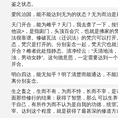
鉴之状态。
爱民治国，能不能达到无为的状态？无为而治是
天门开合，能为雌乎？天门，我去查了一下，按
他说>，是指囱门，头顶百会穴，也就是佛家的梵
法很靠谱。修破瓦法（迁识法）的梵穴可以打开
态，梵穴是打开的。分别妄念一起，梵天穴也就
开合？雌者此处指静态。清净经云：“天清地浊
浊，男动女静”。这句德意思，一定需要达到一
开合。
明白四达，能无知乎？明了清楚而能通达，不能
离分别妄念。
生之畜之，生而不有，为而不恃，长而不宰，是
面那些修行的结果：获得了智慧，那么 可以生
于自己，有所作为而不认为是自我的功德，统管
宰。达到这个程度，就是获得了最甚深的修道方