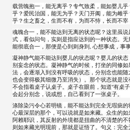
载营魄抱一，能无离乎？专气致柔，能如婴儿乎
乎？爱民治国，能无为乎？天门开阖，能为雌乎
乎？生之畜之，生而不有，为而不恃，长而不宰
魂魄合一，能不能达到无离的状态呢？这里虽说是
式，看似问句，实则是指应达到的一种状态。无
能彻底合一，那便是心到则身到, 心想事成，事
凝神静气能不能达到婴儿的状态呢？婴儿的状态
别妄念的状态。凝神静气的时候，打坐的同修如
法，会逐渐入到没有呼吸的状态，分别念也能随
也会变得极其细微乃至消失）。那个状态就是没
不会指着桌子认桌子。桌子在眼前，知道“有桌子
会起分别念，说或想，自己看到了一张桌子。
涤除染污令心若明镜，能不能达到完全无瑕疵的
心最深层的那个，可以说就是如来藏。众生的如
阿赖耶识，其反射的外境都是扭曲的不清楚的不
则如来藏光明现前，那就是证悟了。句义：完全