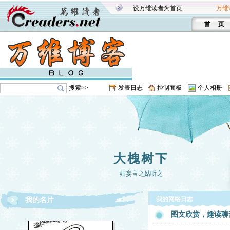
设万维读者为首页
万维
首 页
搜索>>
发表日志
控制面板
个人相册
大槐树下
姑妄言之姑听之
我的网络日志
我的名片
图文欣赏，趣读聊