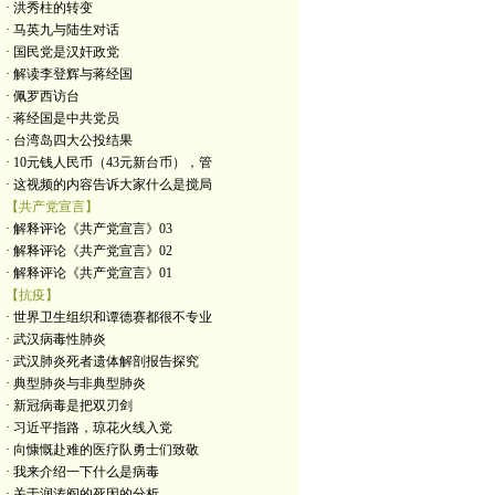
· 洪秀柱的转变
· 马英九与陆生对话
· 国民党是汉奸政党
· 解读李登辉与蒋经国
· 佩罗西访台
· 蒋经国是中共党员
· 台湾岛四大公投结果
· 10元钱人民币（43元新台币），管
· 这视频的内容告诉大家什么是搅局
【共产党宣言】
· 解释评论《共产党宣言》03
· 解释评论《共产党宣言》02
· 解释评论《共产党宣言》01
【抗疫】
· 世界卫生组织和谭德赛都很不专业
· 武汉病毒性肺炎
· 武汉肺炎死者遗体解剖报告探究
· 典型肺炎与非典型肺炎
· 新冠病毒是把双刃剑
· 习近平指路，琼花火线入党
· 向慷慨赴难的医疗队勇士们致敬
· 我来介绍一下什么是病毒
· 关于润涛阎的死因的分析