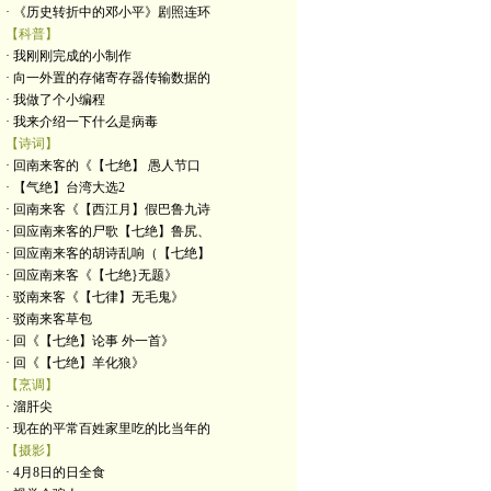
· 《历史转折中的邓小平》剧照连环
【科普】
· 我刚刚完成的小制作
· 向一外置的存储寄存器传输数据的
· 我做了个小编程
· 我来介绍一下什么是病毒
【诗词】
· 回南来客的《【七绝】 愚人节口
· 【气绝】台湾大选2
· 回南来客《【西江月】假巴鲁九诗
· 回应南来客的尸歌【七绝】鲁尻、
· 回应南来客的胡诗乱响（【七绝】
· 回应南来客《【七绝}无题》
· 驳南来客《【七律】无毛鬼》
· 驳南来客草包
· 回《【七绝】论事 外一首》
· 回《【七绝】羊化狼》
【烹调】
· 溜肝尖
· 现在的平常百姓家里吃的比当年的
【摄影】
· 4月8日的日全食