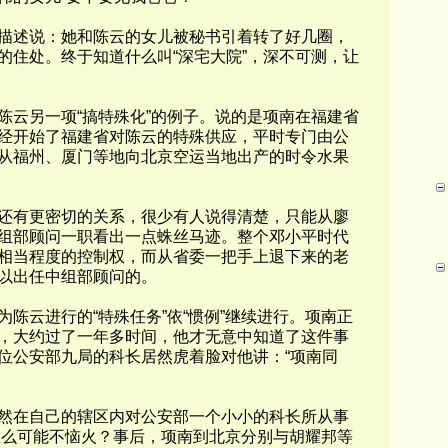
述说：她和陈云的女儿被秘书引着转了好几圈，
的住处。终于知道什么叫“深宅大院”，深不可测，让
云另一项“搞特殊化”的例子。说的是项南在福建省
经开始了福建省对陈云的特殊供应，平时专门由公
从福州、厦门等地向北京空运当地出产的时令水果
有更密切的关系，很少有人说得清楚，只能从廖
组部顾问一职看出一点蛛丝马迹。整个邓小平时代
相当程度的控制权，而从省委一把手上退下来的老
以出任中组部顾问的。
云进行的“特殊任务”依“惯例”继续进行。项南正
，大约过了一年多时间，他才无意中知道了这件事
位公安部九局的科长居然虎着脸对他讲：“项南同
在自己的辖区内对公安部一个小小的科长所从事
南怎么可能不恼火？事后，项南到北京分别与胡耀邦等