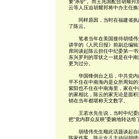
要“杀驴”。而王兆国配合胡耀邦
云等人压迫胡耀邦将中办主任换
同样原因，当时在福建省执政
了陈云。
笔者当年在美国接待胡绩伟先
讲学的《人民日报》前副总编辑
席间谈起陈云担任中纪委第一书
东兴罗列的罪状之一就是在中南
更为过分。
华国锋倒台之后，中共党内的
平不住在中南海内是众所周知的
紫阳也不住在中南海里，家在中
的家相比，陈云的家无论是面积
销在当年都堪称天文数字。
王若水先生说，当时中纪委内
把“党内群众反映”委婉地转达
胡绩伟先生顺此话题谈起自己
陈家作客，陈云女儿主动问胡绩