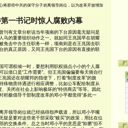
心将那些中共的保守分子劝离领导岗位，以为改革开放增加
委第一书记时惊人腐败内幕
曾刊有文章分析说当年项南的下台原因毫无疑问是
人马的重要组织动作之一。就如同王兆国早在胡耀
被免去中办主任职务一样，项南则是在王兆国去职
台的真正原因，又同王兆国下台的原因有直接的联
可谓权倾一时，要想利用职权搞点小小的个人腐
可以借口是“工作需要”。但王兆国偏偏要每天骑自行
王兆国还在胡耀邦的指使下，打着“制度改革”的旗
特殊物质待遇进行相应调整，比如公车配给制度从
度、关闭在社会上影响极坏的“特供商店”等等。因此
时积极倡导干部制度改革的邓小平都觉得“多此一
开领导岗位就已经搞得怨声载道，所以邓小平嘴
无疑是要对这些老干部采取“赎买”的政策，用比在位
部的交换条件。总之当时邓小平的意思是“卸磨”但不