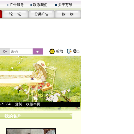
广告服务
联系我们
关于万维
论 坛
分类广告
购 物
帮助
退出
u/21334/
>
复制
>
收藏本页
我的名片