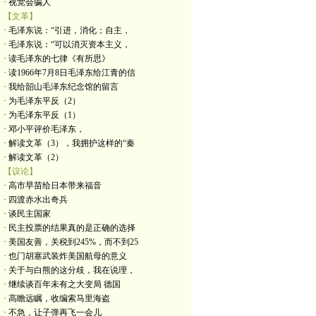
· 视觉会骗人
【文革】
· 毛泽东说：“引进，消化；自主，
· 毛泽东说：“可以消灭资本主义，
· 读毛泽东的七律《有所思》
· 读1966年7月8日毛泽东给江青的信
· 我给韶山毛泽东纪念馆的留言
· 为毛泽东平反（2）
· 为毛泽东平反（1）
· 邓小平评价毛泽东，
· 解读文革（3），我拥护这样的“秦
· 解读文革（2）
【议论】
· 高市早苗给日本带来福音
· 四渡赤水出奇兵
· 谈民主国家
· 民主投票的结果真的是正确的选择
· 美国友善，关税到245%，而不到25
· 也门胡塞武装炸美国航母的意义
· 关于与白熊的这分歧，我在说理，
· 继续谈百年未有之大变局 德国
· 高瞻远瞩，收编索马里海盗
· 不急，让子弹再飞一会儿