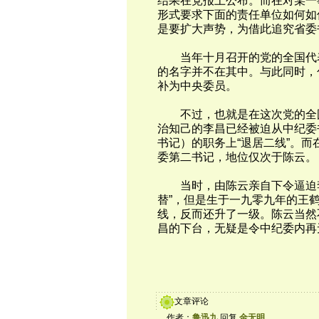
结果在党报上公布。而在对某一
形式要求下面的责任单位如何如
是要扩大声势，为借此追究省委
当年十月召开的党的全国代表
的名字并不在其中。与此同时，
补为中央委员。
不过，也就是在这次党的全国
治知己的李昌已经被迫从中纪委
书记）的职务上“退居二线”。
委第二书记，地位仅次于陈云。
当时，由陈云亲自下令逼迫李昌
替”，但是生于一九零九年的王
线，反而还升了一级。陈云当然
昌的下台，无疑是令中纪委内再
文章评论
作者：
鲁迅九
回复
金无明