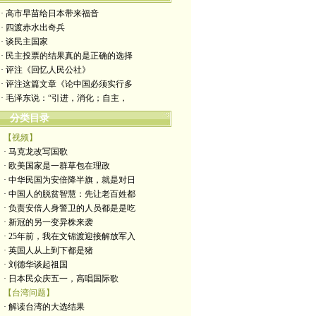
· 高市早苗给日本带来福音
· 四渡赤水出奇兵
· 谈民主国家
· 民主投票的结果真的是正确的选择
· 评注《回忆人民公社》
· 评注这篇文章《论中国必须实行多
· 毛泽东说：“引进，消化；自主，
分类目录
【视频】
· 马克龙改写国歌
· 欧美国家是一群草包在理政
· 中华民国为安倍降半旗，就是对日
· 中国人的脱贫智慧：先让老百姓都
· 负责安倍人身警卫的人员都是是吃
· 新冠的另一变异株来袭
· 25年前，我在文锦渡迎接解放军入
· 英国人从上到下都是猪
· 刘德华谈起祖国
· 日本民众庆五一，高唱国际歌
【台湾问题】
· 解读台湾的大选结果