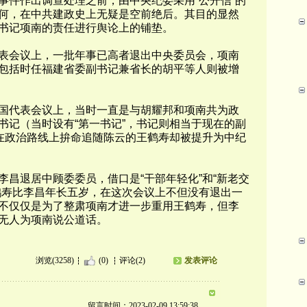
事件作出调查处理之前，由中央纪委采用“公开信”的
何，在中共建政史上无疑是空前绝后。其目的显然
书记项南的责任进行舆论上的铺垫。
会议上，一批年事已高者退出中央委员会，项南
包括时任福建省委副书记兼省长的胡平等人则被增
代表会议上，当时一直是与胡耀邦和项南共为政
书记（当时设有“第一书记”，书记则相当于现在的副
而在政治路线上拚命追随陈云的王鹤寿却被提升为中纪
退居中顾委委员，借口是“干部年轻化”和“新老交
鹤寿比李昌年长五岁，在这次会议上不但没有退出一
不仅仅是为了整肃项南才进一步重用王鹤寿，但李
无人为项南说公道话。
浏览(3258)
(0)
评论(2)
发表评论
留言时间：2023-02-09 13:59:38