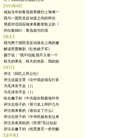
【对白集锦】
· 就如当年的鲁迅前辈横扫上海滩一
· 我与一国民党反动派之间的辩论
· 用原对话回应南来客断章取义的《
· 对白集锦01：鲁迅就与巨氓
【散文】
· 我与两个国民党反动派在上海的邂
· 解读芭蕾舞剧《红色娘子军》
· 颜宁说：“我不结婚,我不欠谁一个
· 秋天的果实，秋天的色彩，我的故
【评注】
· 评注《回忆人民公社》
· 评注这篇文章《论中国必须实行多
· 为毛泽东平反（2）
· 为毛泽东平反（1）
· 给右撇子的《中共敲诈勒索海外华
· 评注右痞子的《替习皇上辩护几句
· 评注南来客的《谁自证了什么》
· 评注右痞子的《中华民族有史以来
· 评注东条英机的《所谓“毛让站起
· 评注右撇子的《纸荒唐言一把辛酸
【连环画】