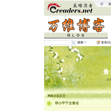
搜索>>
发表日
鲁
请
网络日志正文
邓小平千古留名