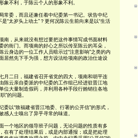
形象不利，于陈云个人的形象不利。
常委，而且还兼任着中纪委第一书记。状告中纪
不是“太岁头上动土”？更何况陈云生前向来是以“生活
南，从来就没有想过要把这件事情写成书面材料
委的衙门。而项南的好心之所以传至陈云的耳朵，
陈云身边的一位工作人员暗示过“注意影响”之类的内
面居然先下手为强，想方设法给项南的政治仕途设
月二日，福建省召开省党的四大，项南和胡平连
由陈云亲自委派的中纪委的工作组已经进驻晋江地
单位大量制造假药，并利用各种手段行贿销往各地
职”的问题。
委以“致福建省晋江地委、行署的公开信”的形式，
敏感人士嗅出了异乎寻常的味道。
一个地区的领导班子问题，无论问题的性质有多
，在有了处理结果后，或是内部通报；或是把处理