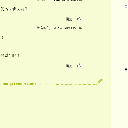
子贪污，爹反动？
回复
|
0
留言时间：2023-02-09 13:29:07
是！
等的财产吧！
回复
|
0