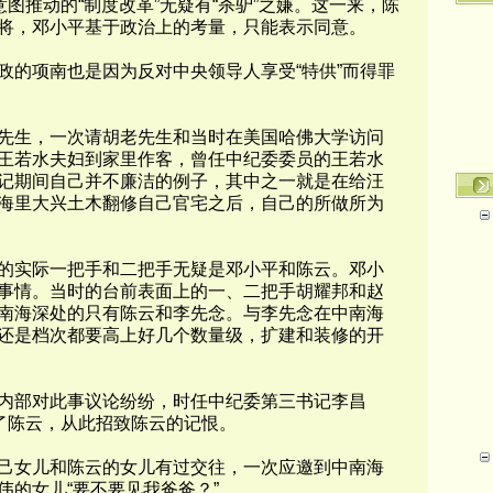
意图推动的“制度改革”无疑有“杀驴”之嫌。这一来，陈
将，邓小平基于政治上的考量，只能表示同意。
的项南也是因为反对中央领导人享受“特供”而得罪
生，一次请胡老先生和当时在美国哈佛大学访问
王若水夫妇到家里作客，曾任中纪委委员的王若水
记期间自己并不廉洁的例子，其中之一就是在给汪
海里大兴土木翻修自己官宅之后，自己的所做所为
实际一把手和二把手无疑是邓小平和陈云。邓小
事情。当时的台前表面上的一、二把手胡耀邦和赵
南海深处的只有陈云和李先念。与李先念在中南海
还是档次都要高上好几个数量级，扩建和装修的开
部对此事议论纷纷，时任中纪委第三书记李昌
给了陈云，从此招致陈云的记恨。
女儿和陈云的女儿有过交往，一次应邀到中南海
伟的女儿“要不要见我爸爸？”