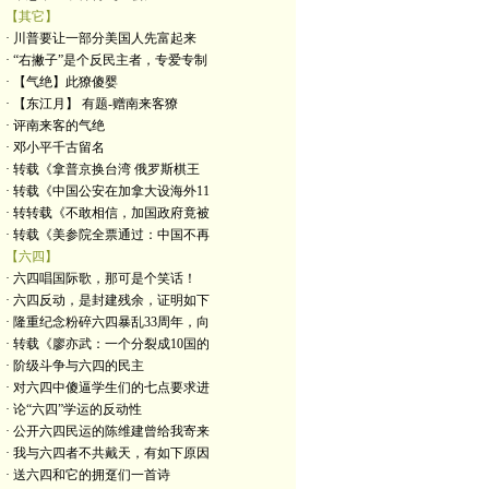
【其它】
· 川普要让一部分美国人先富起来
· “右撇子”是个反民主者，专爱专制
· 【气绝】此獠傻婴
· 【东江月】 有题-赠南来客獠
· 评南来客的气绝
· 邓小平千古留名
· 转载《拿普京换台湾 俄罗斯棋王
· 转载《中国公安在加拿大设海外11
· 转转载《不敢相信，加国政府竟被
· 转载《美参院全票通过：中国不再
【六四】
· 六四唱国际歌，那可是个笑话！
· 六四反动，是封建残余，证明如下
· 隆重纪念粉碎六四暴乱33周年，向
· 转载《廖亦武：一个分裂成10国的
· 阶级斗争与六四的民主
· 对六四中傻逼学生们的七点要求进
· 论“六四”学运的反动性
· 公开六四民运的陈维建曾给我寄来
· 我与六四者不共戴天，有如下原因
· 送六四和它的拥趸们一首诗