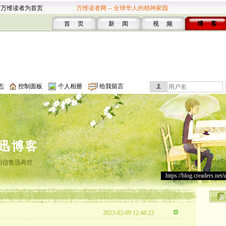
设万维读者为首页
万维读者网 -- 全球华人的精神家园
首 页
新 闻
视 频
博 客
志
控制面板
个人相册
给我留言
迅博客
相信鲁迅再世
https://blog.creaders.net/
2023-02-09 12:48:23