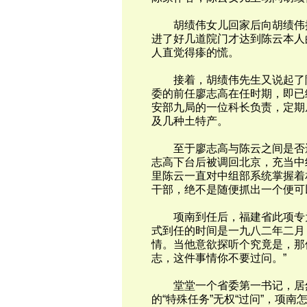
胡绩伟女儿回家后向胡绩伟描
进了好几道院门才达到陈云本人
人直觉得瘆的慌。
接着，胡绩伟先生又说起了陈
委的前任廖志高在任时期，即已
安部九局的一位科长负责，定期
及几种土特产。
至于廖志高与陈云之间是否还
志高下台后被调回北京，充当中
里陈云一直对中组部系统掌握着
干部，绝不是随便抓出一个便可
项南到任后，福建省此项专为陈
式到任的时间是一九八二年二月
情。当他意欲探听个究竟是，那
志，这件事情你不要过问。”
堂堂一个省委第一书记，居然
的“特殊任务”无权“过问”，项