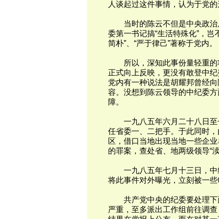
人谈起过这件事情，认为于党的
当时的陈云不但是中央政治局
委第一书记搞“生活特殊化”，岂
简朴”、“严于律己”著称于党内。
所以，深知此事份量轻重的项
正式向上反映，更没有敢登中纪
党内有一种说法是胡耀邦曾经向
容。没想到陈云领导的中纪委方
障。
一九八五年六月二十八日至七
任省委一、二把手。于此同时，
区，借口当地出现当地一些企业
的罪案，查处省、地两级领导“渎
一九八五年七月十三日，中纪
将此事件对外曝光，立刻被一些
共产党中央的纪委要处理下面
严重，至多派出工作组前往调查