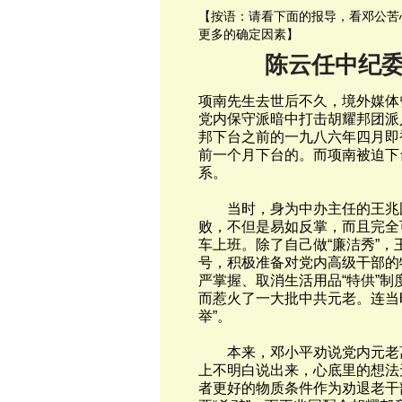
【按语：请看下面的报导，看邓公苦
更多的确定因素】
陈云任中纪
项南先生去世后不久，境外媒体
党内保守派暗中打击胡耀邦团派
邦下台之前的一九八六年四月即
前一个月下台的。而项南被迫下
系。
当时，身为中办主任的王兆国
败，不但是易如反掌，而且完全
车上班。除了自己做“廉洁秀”，
号，积极准备对党内高级干部的
严掌握、取消生活用品“特供”制
而惹火了一大批中共元老。连当
举”。
本来，邓小平劝说党内元老离
上不明白说出来，心底里的想法
者更好的物质条件作为劝退老干