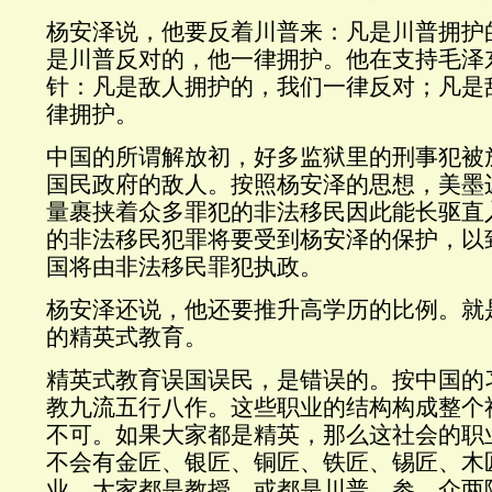
杨安泽说，他要反着川普来：凡是川普拥护
是川普反对的，他一律拥护。他在支持毛泽东
针：凡是敌人拥护的，我们一律反对；凡是
律拥护。
中国的所谓解放初，好多监狱里的刑事犯被
国民政府的敌人。按照杨安泽的思想，美墨
量裹挟着众多罪犯的非法移民因此能长驱直
的非法移民犯罪将要受到杨安泽的保护，以
国将由非法移民罪犯执政。
杨安泽还说，他还要推升高学历的比例。就
的精英式教育。
精英式教育误国误民，是错误的。按中国的
教九流五行八作。这些职业的结构构成整个
不可。如果大家都是精英，那么这社会的职
不会有金匠、银匠、铜匠、铁匠、锡匠、木
业，大家都是教授，或都是川普。参、众两