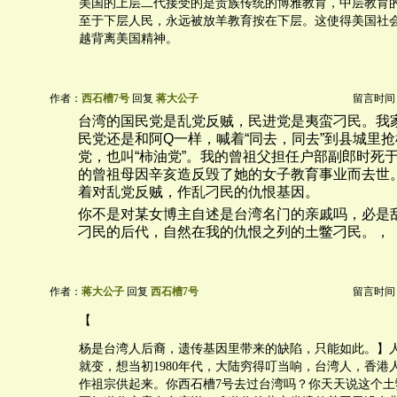
美国的上层二代接受的是贵族传统的博雅教育，中层教育
至于下层人民，永远被放羊教育按在下层。这使得美国社
越背离美国精神。
作者：
西石槽7号
回复
蒋大公子
留言时间：20
台湾的国民党是乱党反贼，民进党是夷蛮刁民。我
民党还是和阿Q一样，喊着“同去，同去”到县城里
党，也叫“柿油党”。我的曾祖父担任户部副郎时死于
的曾祖母因辛亥造反毁了她的女子教育事业而去世
着对乱党反贼，作乱刁民的仇恨基因。
你不是对某女博主自述是台湾名门的亲戚吗，必是
刁民的后代，自然在我的仇恨之列的土鳖刁民。，
作者：
蒋大公子
回复
西石槽7号
留言时间：20
【
杨是台湾人后裔，遗传基因里带来的缺陷，只能如此。】人
就变，想当初1980年代，大陆穷得叮当响，台湾人，香港
作祖宗供起来。你西石槽7号去过台湾吗？你天天说这个土