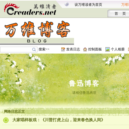
设万维读者为首页
万维
首 页
搜索>>
发表日志
控制面板
个人相册
鲁迅博客
请相信鲁迅再世
网络日志正文
大家唱样板戏：《川普打虎上山，迎来春色换人间》