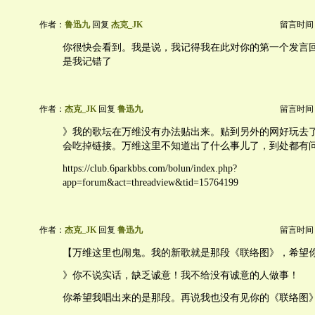
作者：
鲁迅九
回复
杰克_JK
留言时间：20
你很快会看到。我是说，我记得我在此对你的第一个发言
是我记错了
作者：
杰克_JK
回复
鲁迅九
留言时间：20
》我的歌坛在万维没有办法贴出来。贴到另外的网好玩去
会吃掉链接。万维这里不知道出了什么事儿了，到处都有
https://club.6parkbbs.com/bolun/index.php?
app=forum&act=threadview&tid=15764199
作者：
杰克_JK
回复
鲁迅九
留言时间：20
【万维这里也闹鬼。我的新歌就是那段《联络图》，希望
》你不说实话，缺乏诚意！我不给没有诚意的人做事！
你希望我唱出来的是那段。再说我也没有见你的《联络图