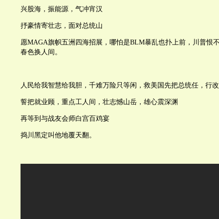
兴股海，振能源，气冲宵汉
抒豪情寄壮志，面对总统山
愿MAGA旗帜五洲四海招展，哪怕是BLM暴乱也扑上前，川普恨
春色换人间。
人民给我智慧给我胆，千难万险只等闲，救美国先把总统任，行改
誓把就业顾，重点工人间，壮志憾山岳，雄心震深渊
再等到与战友会师白宫百鸡宴
捣川黑定叫他地覆天翻。