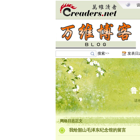
搜索>>
发表日
鲁
请
网络日志正文
我给韶山毛泽东纪念馆的留言