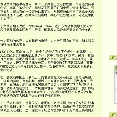
东发动文革的错误有疑问，所以，来到韶山去寻找答案，用老毛的实事
纪念馆，光是在这纪念馆，我就花了两天的时间参观，细细地品味。我
送本文时，纪念馆的一位馆员认出了我，对我在韶山停留了这么多天而
让我彻底懂了老毛。在我离开韶山时，我心中默默地认为：老毛是中国
全文如下：
文革有如下说明：“1966年至1976年，毛泽东发动和领导了文化大
彪和江青反革命集团利用，给党、国家和人民带来严重灾难的十年内
东作为领袖的名声，大有栽赃的嫌疑。为维护毛泽东的声誉，和本着实
并称呼毛泽东为老毛。
做出发动“文化大革命”的决定（这个在纪念馆的文字介绍中也有体现），
扩大会议的成员都在决定上签了字，其中，就包括刘少奇、彭真、林彪
这个时候，老毛在哪里呢？老毛不在京城。老毛从1966年1月起，就
住了许久，还到了武汉畅游长江，并于1966年7月底返回京城，离开
有在发动文化大革命的决议上签字，老毛根本就不是文化大革命的发
是无稽之谈。
心理，要搅动中国上下的风云，而发动文化大革命完全不是老毛所愿。
一场政治骚动，令他心烦，所以，才离开京城6个月，回到家乡，用
期间，在韶山，老毛在滴水洞隐居了11天，在那里写下诗句“正是神
天发，败叶纷随碧水池；一阵风雷惊世界，满街红绿走旌旗；凭杆静听
明了老毛已感觉到国家有大事发生了，也说明了老毛已在家乡这段时间
，以表达他为了人民敢于做出任何牺牲的精神。
捕了一千多名师生，引起民愤。老毛的一张大字报《炮打司令部》让事
学的师生抓捕，批斗，搬起石头砸了自己的脚。后来的事情就交到了老
了救命恩人老毛的一边，这就有了纪念馆里的那张千万个红卫兵涌向天