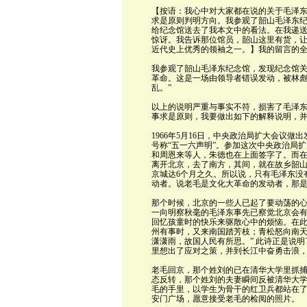
【按语：我心中对大家都在说的关于毛泽
求是原则判明方向。我参观了韶山毛泽东
给纪念馆送去了我本文中的看法。在我递
惊讶。我告诉那位馆员，韶山这里有货，
近代史上优秀的领袖之一。】我的留言的
我参观了韶山毛泽东纪念馆，发现纪念馆关于
革命。这是一场由领导者错误发动，被林
乱。”
以上的说明严重与事实不符，损害了毛泽
事求是原则，我要做出如下的解释说明，
1966年5月16日，中央政治局扩大会议
号称“五一六声明”。参加这次中央政治局
和周恩来等人，朱德也在上面签字了。而在
离开北京，去了南方，其间，就在故乡韶山
京城达6个月之久。所以说，只有毛泽东没
动者。说老毛是文化大革命的发动者，那
那个时候，北京的一些人已起了要动荡的
一向明察秋毫的毛泽东事先已察觉北京会有
回忆孩童时的快乐来驱散心中的烦恼。在此
州有事时，又来南国踏芳枝；青松怒向南
潇潇雨，故国人民有所思。” 此诗正是说
里想出了应对之策，并到长江中奋勇击浪
老毛回京，那个姓刘的已在清华大学里抓
态反转，那个姓刘的夫妻瞬间反被清华大
毛的手里，以学生为骨干的红卫兵都站在
安门广场，愿意接受老毛的检阅的照片。