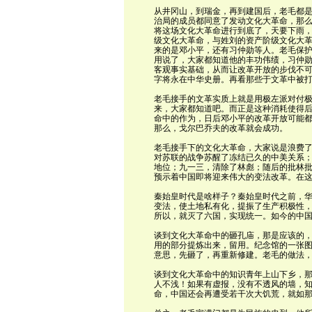
从井冈山，到瑞金，再到建国后，老毛都
治局的成员都同意了发动文化大革命，那
将这场文化大革命进行到底了，天要下雨
级文化大革命，与姓刘的资产阶级文化大
来的是邓小平，还有习仲勋等人。老毛保
用说了，大家都知道他的丰功伟绩，习仲
客观事实基础，从而让改革开放的步伐不
字将永在中华史册。再看那些于文革中被
老毛接手的文革实质上就是用极左派对付
来，大家都知道吧。而正是这种消耗使得
命中的作为，日后邓小平的改革开放可能
那么，戈尔巴乔夫的改革就会成功。
老毛接手下的文化大革命，大家说是浪费
对苏联的战争苏醒了冻结已久的中美关系；1
地位；九一三，清除了林彪；随后的批林
预示着中国即将迎来伟大的变法改革。在
秦始皇时代是啥样子？秦始皇时代之前，
变法，使土地私有化，提振了生产积极性
所以，就灭了六国，实现统一。如今的中
谈到文化大革命中的砸孔庙，那是应该的
用的部分提炼出来，留用。纪念馆的一张图
意思，先砸了，再重新修建。老毛的做法
谈到文化大革命中的知识青年上山下乡，
人不浅！如果有虚报，没有不透风的墙，
命，中国还会再遭受若干次大饥荒，就如