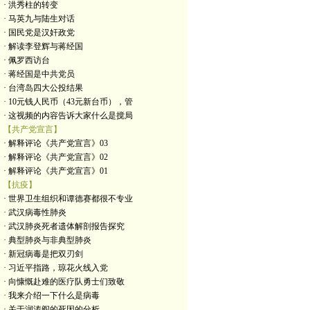
· 洪秀柱的转变
· 马英九与陆生对话
· 国民党是汉奸政党
· 解读李登辉与蒋经国
· 佩罗西访台
· 蒋经国是中共党员
· 台湾岛四大公投结果
· 10元钱人民币（43元新台币），管
· 这视频的内容告诉大家什么是搅局
【共产党宣言】
· 解释评论《共产党宣言》03
· 解释评论《共产党宣言》02
· 解释评论《共产党宣言》01
【抗疫】
· 世界卫生组织和谭德赛都很不专业
· 武汉病毒性肺炎
· 武汉肺炎死者遗体解剖报告探究
· 典型肺炎与非典型肺炎
· 新冠病毒是把双刃剑
· 习近平指路，琼花火线入党
· 向慷慨赴难的医疗队勇士们致敬
· 我来介绍一下什么是病毒
· 关于润涛阎的死因的分析