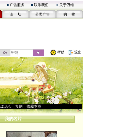
广告服务
联系我们
关于万维
论 坛
分类广告
购 物
帮助
退出
u/21334/
>
复制
>
收藏本页
我的名片