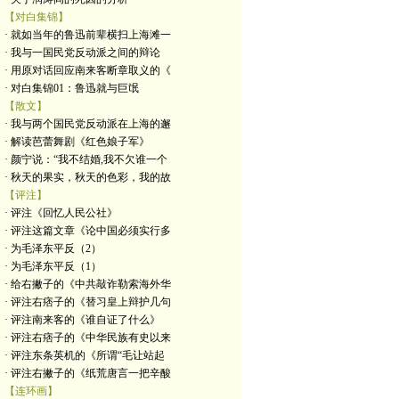
【对白集锦】
· 就如当年的鲁迅前辈横扫上海滩一
· 我与一国民党反动派之间的辩论
· 用原对话回应南来客断章取义的《
· 对白集锦01：鲁迅就与巨氓
【散文】
· 我与两个国民党反动派在上海的邂
· 解读芭蕾舞剧《红色娘子军》
· 颜宁说：“我不结婚,我不欠谁一个
· 秋天的果实，秋天的色彩，我的故
【评注】
· 评注《回忆人民公社》
· 评注这篇文章《论中国必须实行多
· 为毛泽东平反（2）
· 为毛泽东平反（1）
· 给右撇子的《中共敲诈勒索海外华
· 评注右痞子的《替习皇上辩护几句
· 评注南来客的《谁自证了什么》
· 评注右痞子的《中华民族有史以来
· 评注东条英机的《所谓“毛让站起
· 评注右撇子的《纸荒唐言一把辛酸
【连环画】