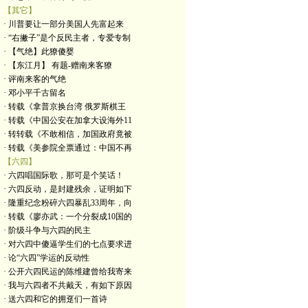
【其它】
· 川普要让一部分美国人先富起来
· “右撇子”是个反民主者，专爱专制
· 【气绝】此獠傻婴
· 【东江月】 有题-赠南来客獠
· 评南来客的气绝
· 邓小平千古留名
· 转载《拿普京换台湾 俄罗斯棋王
· 转载《中国公安在加拿大设海外11
· 转转载《不敢相信，加国政府竟被
· 转载《美参院全票通过：中国不再
【六四】
· 六四唱国际歌，那可是个笑话！
· 六四反动，是封建残余，证明如下
· 隆重纪念粉碎六四暴乱33周年，向
· 转载《廖亦武：一个分裂成10国的
· 阶级斗争与六四的民主
· 对六四中傻逼学生们的七点要求进
· 论“六四”学运的反动性
· 公开六四民运的陈维建曾给我寄来
· 我与六四者不共戴天，有如下原因
· 送六四和它的拥趸们一首诗