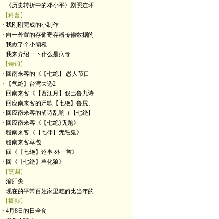
· 《历史转折中的邓小平》剧照连环
【科普】
· 我刚刚完成的小制作
· 向一外置的存储寄存器传输数据的
· 我做了个小编程
· 我来介绍一下什么是病毒
【诗词】
· 回南来客的《【七绝】 愚人节口
· 【气绝】台湾大选2
· 回南来客《【西江月】假巴鲁九诗
· 回应南来客的尸歌【七绝】鲁尻、
· 回应南来客的胡诗乱响（【七绝】
· 回应南来客《【七绝}无题》
· 驳南来客《【七律】无毛鬼》
· 驳南来客草包
· 回《【七绝】论事 外一首》
· 回《【七绝】羊化狼》
【烹调】
· 溜肝尖
· 现在的平常百姓家里吃的比当年的
【摄影】
· 4月8日的日全食