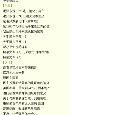
· 视觉会骗人
【文革】
· 毛泽东说：“引进，消化；自主，
· 毛泽东说：“可以消灭资本主义，
· 读毛泽东的七律《有所思》
· 读1966年7月8日毛泽东给江青的信
· 我给韶山毛泽东纪念馆的留言
· 为毛泽东平反（2）
· 为毛泽东平反（1）
· 邓小平评价毛泽东，
· 解读文革（3），我拥护这样的“秦
· 解读文革（2）
【议论】
· 高市早苗给日本带来福音
· 四渡赤水出奇兵
· 谈民主国家
· 民主投票的结果真的是正确的选择
· 美国友善，关税到245%，而不到25
· 也门胡塞武装炸美国航母的意义
· 关于与白熊的这分歧，我在说理，
· 继续谈百年未有之大变局 德国
· 高瞻远瞩，收编索马里海盗
· 不急，让子弹再飞一会儿