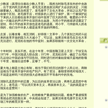
是少数派（真理往往都在少数人手里），既然当时除毛泽东外的中央政
么，出于党内民主的考虑，老毛无法更改政治局扩大会议的决定，只能
，娘要嫁人，顺其自然罢了。老毛接手了文化大革命，并冠之以无产阶
革命做个区别。老毛接手后，对很多的人进行了保护，第一个被保护起
护下来的人日后都在改革开放行动中发挥了巨大的作用。敬爱的小平不
勋在一片极左的声讨声中在深圳杀出血路，为邓小平的南巡讲话奠定了
可逆转。邓小平的改革开放也是老毛的遗愿。邓小平、习仲勋等人的名
打倒的，他们当中许多人都是改革开放的绊脚石。
极左派，以毒攻毒，相互消耗，好得很！文革中，几个派别之间武斗起
后来的改革开放的阻力大大减小了，可以说，如果没有老毛在文化大革
都无法进行。尼克松在他的书中提到，如果苏联能有一次文化大革命，
了十年时间，其实不然。在这十年里，中国首颗卫星上天宫；于珍宝岛
971年，中国大陆进入联合国；1972年，尼克松访华，确定了台湾的
批孔运动让中国必须与守旧告别。同时进行的对秦始皇铺天盖地的歌颂
这十年里，能做出这些事，足够了，不亏。
华夏大地上都是土地公有制，相当于我们经历过的那个人民公社。商鞅
，这相当于改革开放中的包产到户。有了变法，秦朝变得绝对地强大，
国不就是这样吗？经济的强大必将收回不平等条约中的失地。
，清除孔孟思想中的迂腐，为以后的改革变法让路，再将孔孟思想中有
片上，老毛说：“可以消灭资本主义，再搞资本主义。” 说的就是这个
，我实在是赞同！
那是为了加强粮食的生产，杜绝粮食产量虚报的问题。粮食产量虚报害
知青就会把消息散出来，中央就会知道了。如果没有老毛接手文化大革
那场三年的粮荒灾害一样。