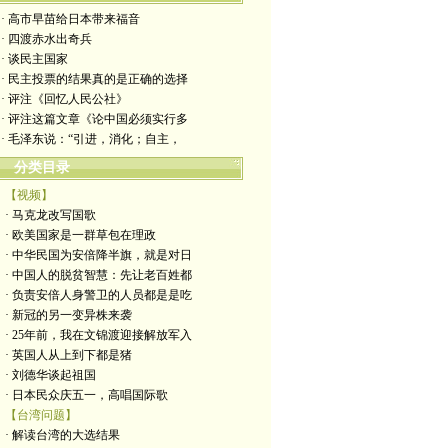
· 高市早苗给日本带来福音
· 四渡赤水出奇兵
· 谈民主国家
· 民主投票的结果真的是正确的选择
· 评注《回忆人民公社》
· 评注这篇文章《论中国必须实行多
· 毛泽东说：“引进，消化；自主，
分类目录
【视频】
· 马克龙改写国歌
· 欧美国家是一群草包在理政
· 中华民国为安倍降半旗，就是对日
· 中国人的脱贫智慧：先让老百姓都
· 负责安倍人身警卫的人员都是是吃
· 新冠的另一变异株来袭
· 25年前，我在文锦渡迎接解放军入
· 英国人从上到下都是猪
· 刘德华谈起祖国
· 日本民众庆五一，高唱国际歌
【台湾问题】
· 解读台湾的大选结果