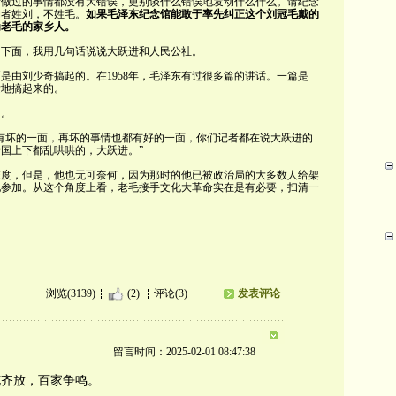
所做过的事情都没有大错误，更别谈什么错误地发动什么什么。请纪念
动者姓刘，不姓毛。
如果毛泽东纪念馆能敢于率先纠正这个刘冠毛戴的
为老毛的家乡人。
。下面，我用几句话说说大跃进和人民公社。
是由刘少奇搞起的。在1958年，毛泽东有过很多篇的讲话。一篇是
发地搞起来的。
的。
有坏的一面，再坏的事情也都有好的一面，你们记者都在说大跃进的
国上下都乱哄哄的，大跃进。”
态度，但是，他也无可奈何，因为那时的他已被政治局的大多数人给架
他参加。从这个角度上看，老毛接手文化大革命实在是有必要，扫清一
浏览(3139)
(2)
评论(3)
发表评论
留言时间：2025-02-01 08:47:38
花齐放，百家争鸣。