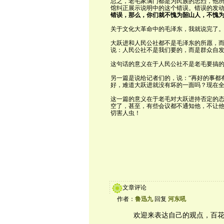
总之，老毛家满门都是为民族的忠烈，他
馆纠正展示说明中的这个错误。错误的发
错误，那么，你们就不愧为韶山人，不愧
关于文化大革命中的毛泽东，我就说完了
大跃进和人民公社都不是毛泽东的所愿，而
说：人民公社不是我们要的，而是群众自
这句话的意义在于人民公社不是老毛要搞
另一篇是说给记者们的，说：“再好的事都
好，难道大跃进就没有坏的一面吗？现在全
这一篇的意义在于老毛对大跃进持否定的
空了，甚至，有些会议都不通知他，不让
切害人虫！
文章评论
作者：
鲁迅九
回复
河东吼
欢迎来表达自己的观点，百