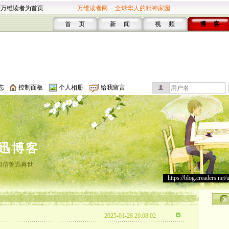
设万维读者为首页
万维读者网 -- 全球华人的精神家园
首 页
新 闻
视 频
博 客
志
控制面板
个人相册
给我留言
迅博客
相信鲁迅再世
https://blog.creaders.net/
2025-01-28 20:08:02