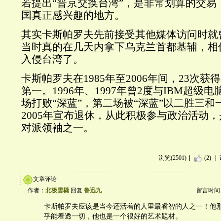
若提出“普京交换台湾”，是非常划算的交易
国真正感兴趣的地方。
其实卡斯帕罗夫先前接受其他媒体访问时就
当时真的在几天内拿下乌克兰首都基辅，相
入侵台湾了。
卡斯帕罗夫在1985年至2006年间，23次
第一。1996年、1997年曾2度与IBM超级
场打败“深蓝”，第二场被“深蓝”以二胜三
2005年宣布退休，从此积极参与政治活动
对派领袖之一。
浏览(2501)
(2)
文章评论
作者：
北极雪橇
回复
鲁迅九
留言时间：20
卡斯帕罗夫应该是当今还活着的人里最睿智的人之一！他
乎能看透一切，他也是一个很好的艺术题材。