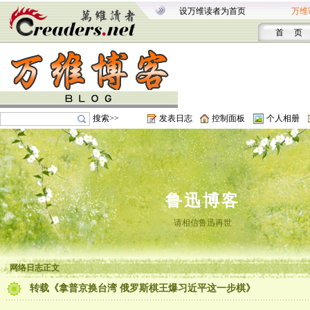
设万维读者为首页
万维
首 页
搜索>>
发表日志
控制面板
个人相册
鲁迅博客
请相信鲁迅再世
网络日志正文
转载《拿普京换台湾 俄罗斯棋王爆习近平这一步棋》