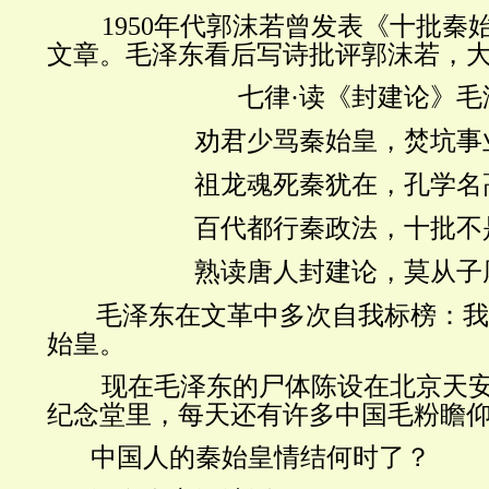
1950
年代郭沫若曾发表《十批秦
文章。毛泽东看后写诗批评郭沫若，
七律
·
读《封建论》毛
劝君少骂秦始皇，焚坑事
祖龙魂死秦犹在，孔学名
百代都行秦政法，十批不
熟读唐人封建论，莫从子
毛泽东在文革中多次自我标榜：
始皇。
现在毛泽东的尸体陈设在北京天
纪念堂里，每天还有许多中国毛粉瞻
中国人的秦始皇情结何时了？