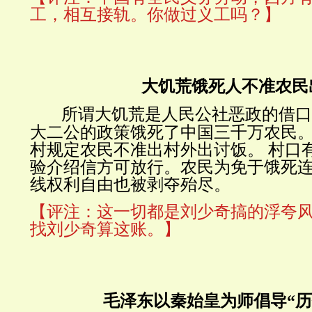
工，相互接轨。你做过义工吗？】
大饥荒饿死人不准农民
所谓大饥荒是人民公社恶政的借
大二公的政策饿死了中国三千万农民
村规定农民不准出村外出讨饭。 村口
验介绍信方可放行。农民为免于饿死
线权利自由也被剥夺殆尽。
【评注：这一切都是刘少奇搞的浮夸
找刘少奇算这账。】
毛泽东以秦始皇为师倡导“