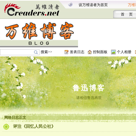
设万维读者为首页
万维
首 页
搜索>>
发表日志
控制面板
个人相册
鲁迅博客
请相信鲁迅再世
网络日志正文
评注《回忆人民公社》