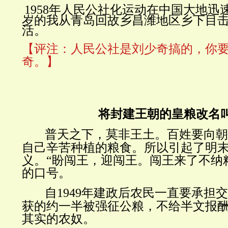
1958
年人民公社化运动在中国大地迅
岁的我从青岛回故乡昌潍地区乡下目
活。
【评注：人民公社是刘少奇搞的，你
奇。】
将封建王朝的皇粮改名
普天之下，莫非王土。百姓要向
自己辛苦种植的粮食。所以引起了明
义。“盼闯王，迎闯王。闯王来了不纳
的口号。
自
1949
年建政后农民一直要承担交
获的约一半被强征公粮，不给半文报
其实的农奴。