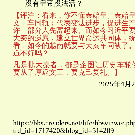
没有皇帝没法活？
【评注：看来，你不懂秦始皇。秦始
文，车同轨；代表变法进步，促进生
许一部分人先富起来。而如今习近平
大秦的遗愿，建立世界命运共同体，
看，如今的越南就要与大秦车同轨了
道不好吗？
凡是批大秦者，都是企图让历史车轮
要从
子厚返文王，要克己复礼。
】
2025
年
4
月
2
https://bbs.creaders.net/life/bbsviewer.ph
trd_id=1717420&blog_id=514289