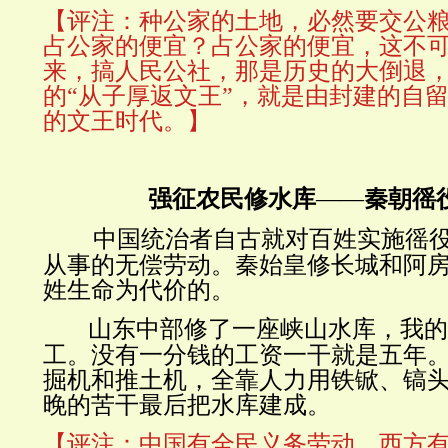
【评注：种公家的土地，必然要交公
占公家的便宜？占公家的便宜，这不
来，搞人民公社，那是历史的大倒退
的“
从子厚返文王
”，就是由封建的自
的文王时代。】
强征农民修水库
——
秦朝徭
中国统治者自古就对百姓实施徭
从事的无偿劳动。秦始皇修长城和阿
姓生命为代价的。
山东中部修了一座峡山水库，我
工。没有一分钱的工资一干就是五年
掘机和推土机，全靠人力用铁锨、镐
晚的苦干最后把水库建成。
【评注：中国有全民义务劳动，西方