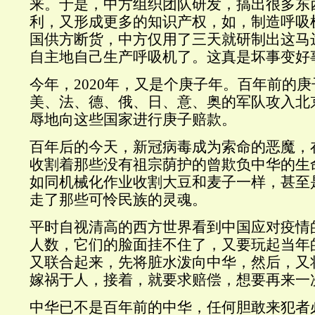
来。于是，中方组织团队研发，搞出很多东
利，又形成更多的知识产权，如，制造呼吸
国供方断货，中方仅用了三天就研制出这马
自主地自己生产呼吸机了。这真是坏事变好
今年，2020年，又是个庚子年。百年前的
美、法、德、俄、日、意、奥的军队攻入北
辱地向这些国家进行庚子赔款。
百年后的今天，新冠病毒成为索命的恶魔，
收割着那些没有祖宗荫护的曾欺负中华的生
如同机械化作业收割大豆和麦子一样，甚至
走了那些可怜民族的灵魂。
平时自视清高的西方世界看到中国应对疫情
人数，它们的脸面挂不住了，又要玩起当年
又联合起来，先将脏水泼向中华，然后，又
嫁祸于人，接着，就要求赔偿，想要再来一
中华已不是百年前的中华，任何胆敢来犯者