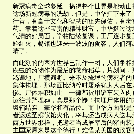
新冠病毒全球蔓延，搞得整个世界是地动山
这场新冠病毒的洗劫，但是，中华扛下来了
行善，有富于文化和智慧的祖先保佑，有老
药。靠着这些宝贵的精神财富，中华挺过这
气清的好局面，学校陆续复课，工厂逐步复
始红火，餐馆也迎来一波波的食客，人们露
晴了。
而此刻的的西方世界已乱作一团，人们争相
疾虫的药物作为最后的救命稻草，片刻间，
鸿遍地，尸横遍野。来不及掩埋的病死者的
集体掩埋，那场面比纳粹时屠杀犹太人后在
惨。尸体堆积如山，一律都被用铲车装入肉
运往荒野埋葬，真是那个惨！掩埋尸体用的
圾箱结实、豪华和有品位。而中华方面都是
者运送至殡仪馆火化，将其还当成病人送其
西方世界那样，把逝者当成屠宰后的猪肉装
主国家原来是这个德行！难怪某美国的政客