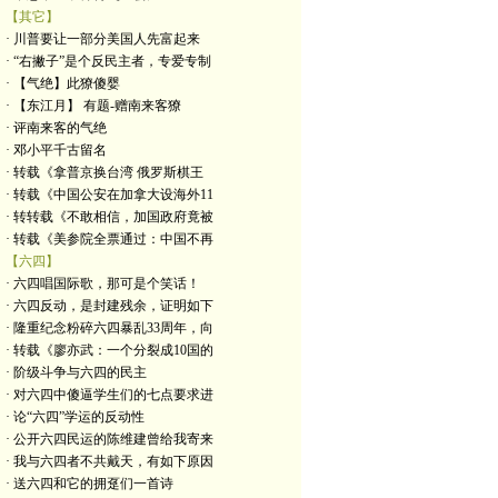
【其它】
· 川普要让一部分美国人先富起来
· “右撇子”是个反民主者，专爱专制
· 【气绝】此獠傻婴
· 【东江月】 有题-赠南来客獠
· 评南来客的气绝
· 邓小平千古留名
· 转载《拿普京换台湾 俄罗斯棋王
· 转载《中国公安在加拿大设海外11
· 转转载《不敢相信，加国政府竟被
· 转载《美参院全票通过：中国不再
【六四】
· 六四唱国际歌，那可是个笑话！
· 六四反动，是封建残余，证明如下
· 隆重纪念粉碎六四暴乱33周年，向
· 转载《廖亦武：一个分裂成10国的
· 阶级斗争与六四的民主
· 对六四中傻逼学生们的七点要求进
· 论“六四”学运的反动性
· 公开六四民运的陈维建曾给我寄来
· 我与六四者不共戴天，有如下原因
· 送六四和它的拥趸们一首诗