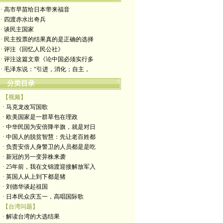
· 高市早苗给日本带来福音
· 四渡赤水出奇兵
· 谈民主国家
· 民主投票的结果真的是正确的选择
· 评注《回忆人民公社》
· 评注这篇文章《论中国必须实行多
· 毛泽东说：“引进，消化；自主，
分类目录
【视频】
· 马克龙改写国歌
· 欧美国家是一群草包在理政
· 中华民国为安倍降半旗，就是对日
· 中国人的脱贫智慧：先让老百姓都
· 负责安倍人身警卫的人员都是是吃
· 新冠的另一变异株来袭
· 25年前，我在文锦渡迎接解放军入
· 英国人从上到下都是猪
· 刘德华谈起祖国
· 日本民众庆五一，高唱国际歌
【台湾问题】
· 解读台湾的大选结果