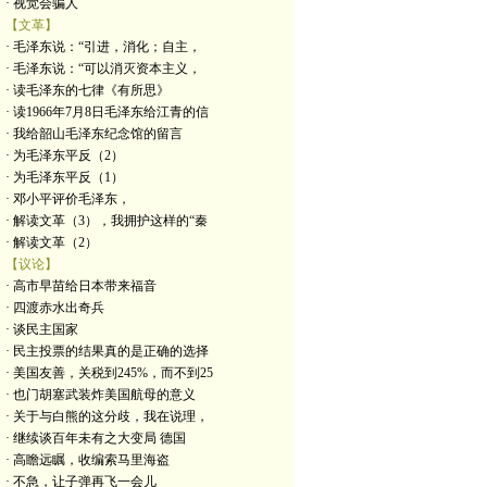
· 视觉会骗人
【文革】
· 毛泽东说：“引进，消化；自主，
· 毛泽东说：“可以消灭资本主义，
· 读毛泽东的七律《有所思》
· 读1966年7月8日毛泽东给江青的信
· 我给韶山毛泽东纪念馆的留言
· 为毛泽东平反（2）
· 为毛泽东平反（1）
· 邓小平评价毛泽东，
· 解读文革（3），我拥护这样的“秦
· 解读文革（2）
【议论】
· 高市早苗给日本带来福音
· 四渡赤水出奇兵
· 谈民主国家
· 民主投票的结果真的是正确的选择
· 美国友善，关税到245%，而不到25
· 也门胡塞武装炸美国航母的意义
· 关于与白熊的这分歧，我在说理，
· 继续谈百年未有之大变局 德国
· 高瞻远瞩，收编索马里海盗
· 不急，让子弹再飞一会儿