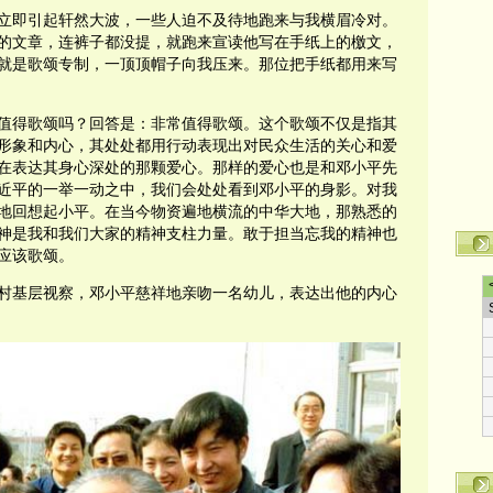
立即引起轩然大波，一些人迫不及待地跑来与我横眉冷对。
的文章，连裤子都没提，就跑来宣读他写在手纸上的檄文，
就是歌颂专制，一顶顶帽子向我压来。那位把手纸都用来写
值得歌颂吗？回答是：非常值得歌颂。这个歌颂不仅是指其
形象和内心，其处处都用行动表现出对民众生活的关心和爱
在表达其身心深处的那颗爱心。那样的爱心也是和邓小平先
近平的一举一动之中，我们会处处看到邓小平的身影。对我
地回想起小平。在当今物资遍地横流的中华大地，那熟悉的
神是我和我们大家的精神支柱力量。敢于担当忘我的精神也
应该歌颂。
村基层视察，邓小平慈祥地亲吻一名幼儿，表达出他的内心