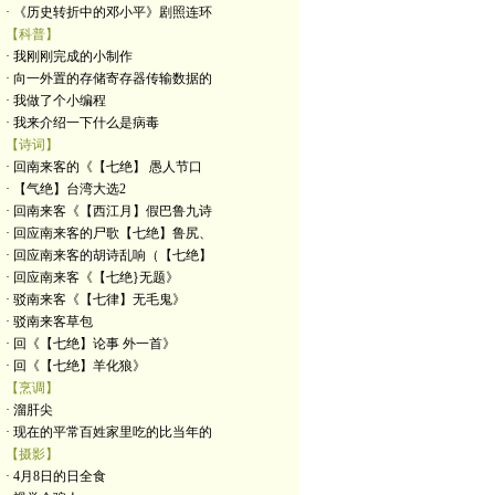
· 《历史转折中的邓小平》剧照连环
【科普】
· 我刚刚完成的小制作
· 向一外置的存储寄存器传输数据的
· 我做了个小编程
· 我来介绍一下什么是病毒
【诗词】
· 回南来客的《【七绝】 愚人节口
· 【气绝】台湾大选2
· 回南来客《【西江月】假巴鲁九诗
· 回应南来客的尸歌【七绝】鲁尻、
· 回应南来客的胡诗乱响（【七绝】
· 回应南来客《【七绝}无题》
· 驳南来客《【七律】无毛鬼》
· 驳南来客草包
· 回《【七绝】论事 外一首》
· 回《【七绝】羊化狼》
【烹调】
· 溜肝尖
· 现在的平常百姓家里吃的比当年的
【摄影】
· 4月8日的日全食