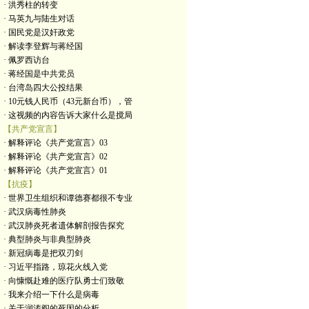
· 洪秀柱的转变
· 马英九与陆生对话
· 国民党是汉奸政党
· 解读李登辉与蒋经国
· 佩罗西访台
· 蒋经国是中共党员
· 台湾岛四大公投结果
· 10元钱人民币（43元新台币），管
· 这视频的内容告诉大家什么是搅局
【共产党宣言】
· 解释评论《共产党宣言》03
· 解释评论《共产党宣言》02
· 解释评论《共产党宣言》01
【抗疫】
· 世界卫生组织和谭德赛都很不专业
· 武汉病毒性肺炎
· 武汉肺炎死者遗体解剖报告探究
· 典型肺炎与非典型肺炎
· 新冠病毒是把双刃剑
· 习近平指路，琼花火线入党
· 向慷慨赴难的医疗队勇士们致敬
· 我来介绍一下什么是病毒
· 关于润涛阎的死因的分析