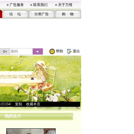
广告服务
联系我们
关于万维
论 坛
分类广告
购 物
帮助
退出
u/21334/
>
复制
>
收藏本页
我的名片