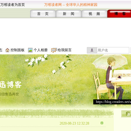
设万维读者为首页
万维读者网 -- 全球华人的精神家园
首 页
新 闻
视 频
博 客
志
控制面板
个人相册
给我留言
迅博客
相信鲁迅再世
https://blog.creaders.net/
2020-08-23 12:32:28