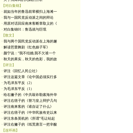
【对白集锦】
· 就如当年的鲁迅前辈横扫上海滩一
· 我与一国民党反动派之间的辩论
· 用原对话回应南来客断章取义的《
· 对白集锦01：鲁迅就与巨氓
【散文】
· 我与两个国民党反动派在上海的邂
· 解读芭蕾舞剧《红色娘子军》
· 颜宁说：“我不结婚,我不欠谁一个
· 秋天的果实，秋天的色彩，我的故
【评注】
· 评注《回忆人民公社》
· 评注这篇文章《论中国必须实行多
· 为毛泽东平反（2）
· 为毛泽东平反（1）
· 给右撇子的《中共敲诈勒索海外华
· 评注右痞子的《替习皇上辩护几句
· 评注南来客的《谁自证了什么》
· 评注右痞子的《中华民族有史以来
· 评注东条英机的《所谓“毛让站起
· 评注右撇子的《纸荒唐言一把辛酸
【连环画】