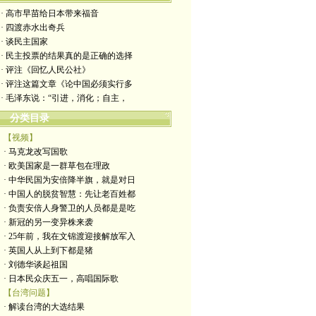
· 高市早苗给日本带来福音
· 四渡赤水出奇兵
· 谈民主国家
· 民主投票的结果真的是正确的选择
· 评注《回忆人民公社》
· 评注这篇文章《论中国必须实行多
· 毛泽东说：“引进，消化；自主，
分类目录
【视频】
· 马克龙改写国歌
· 欧美国家是一群草包在理政
· 中华民国为安倍降半旗，就是对日
· 中国人的脱贫智慧：先让老百姓都
· 负责安倍人身警卫的人员都是是吃
· 新冠的另一变异株来袭
· 25年前，我在文锦渡迎接解放军入
· 英国人从上到下都是猪
· 刘德华谈起祖国
· 日本民众庆五一，高唱国际歌
【台湾问题】
· 解读台湾的大选结果