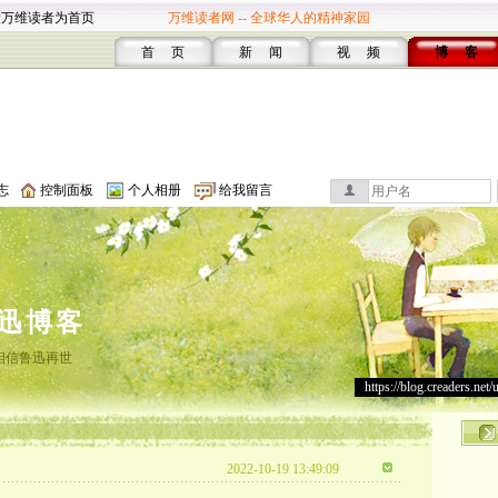
设万维读者为首页
万维读者网 -- 全球华人的精神家园
首 页
新 闻
视 频
博 客
志
控制面板
个人相册
给我留言
迅博客
相信鲁迅再世
https://blog.creaders.net/
2022-10-19 13:49:09