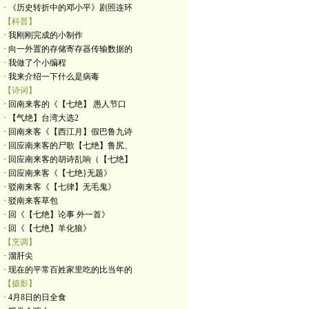
· 《历史转折中的邓小平》剧照连环
【科普】
· 我刚刚完成的小制作
· 向一外置的存储寄存器传输数据的
· 我做了个小编程
· 我来介绍一下什么是病毒
【诗词】
· 回南来客的《【七绝】 愚人节口
· 【气绝】台湾大选2
· 回南来客《【西江月】假巴鲁九诗
· 回应南来客的尸歌【七绝】鲁尻、
· 回应南来客的胡诗乱响（【七绝】
· 回应南来客《【七绝}无题》
· 驳南来客《【七律】无毛鬼》
· 驳南来客草包
· 回《【七绝】论事 外一首》
· 回《【七绝】羊化狼》
【烹调】
· 溜肝尖
· 现在的平常百姓家里吃的比当年的
【摄影】
· 4月8日的日全食