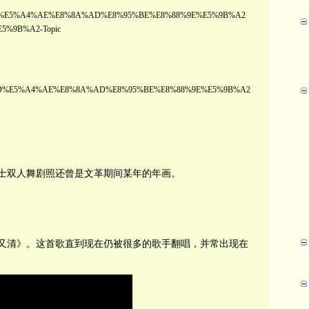
8%AD%E5%A4%AE%E8%8A%AD%E8%95%BE%E8%88%9E%E5%9B%A2
%9B%A2-Topic
8%AD%E5%A4%AE%E8%8A%AD%E8%95%BE%E8%88%9E%E5%9B%A2
士双人舞剧照还曾是文革期间某年的年画。
又清》。这首歌直到现在仍被很多的歌手翻唱，并常出现在