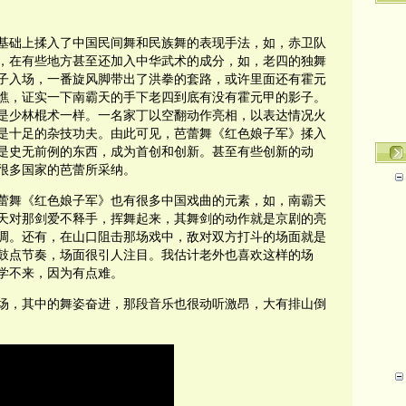
基础上揉入了中国民间舞和民族舞的表现手法，如，赤卫队
，在有些地方甚至还加入中华武术的成分，如，老四的独舞
子入场，一番旋风脚带出了洪拳的套路，或许里面还有霍元
瞧，证实一下南霸天的手下老四到底有没有霍元甲的影子。
是少林棍术一样。一名家丁以空翻动作亮相，以表达情况火
是十足的杂技功夫。由此可见，芭蕾舞《红色娘子军》揉入
是史无前例的东西，成为首创和创新。甚至有些创新的动
很多国家的芭蕾所采纳。
蕾舞《红色娘子军》也有很多中国戏曲的元素，如，南霸天
天对那剑爱不释手，挥舞起来，其舞剑的动作就是京剧的亮
调。还有，在山口阻击那场戏中，敌对双方打斗的场面就是
鼓点节奏，场面很引人注目。我估计老外也喜欢这样的场
学不来，因为有点难。
场，其中的舞姿奋进，那段音乐也很动听激昂，大有排山倒