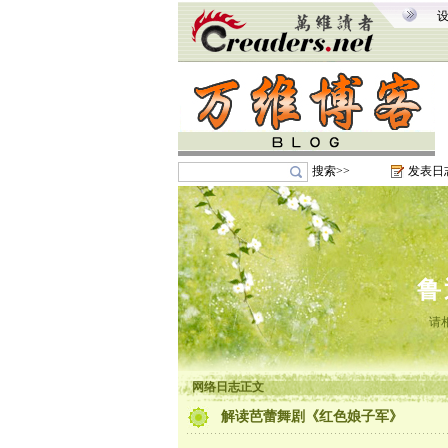
搜索>>
发表日
鲁
请
网络日志正文
解读芭蕾舞剧《红色娘子军》