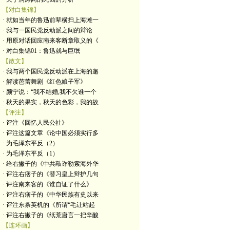
【对白集锦】
· 就如当年的鲁迅前辈横扫上海滩一
· 我与一国民党反动派之间的辩论
· 用原对话回应南来客断章取义的《
· 对白集锦01：鲁迅就与巨氓
【散文】
· 我与两个国民党反动派在上海的邂
· 解读芭蕾舞剧《红色娘子军》
· 颜宁说：“我不结婚,我不欠谁一个
· 秋天的果实，秋天的色彩，我的故
【评注】
· 评注《回忆人民公社》
· 评注这篇文章《论中国必须实行多
· 为毛泽东平反（2）
· 为毛泽东平反（1）
· 给右撇子的《中共敲诈勒索海外华
· 评注右痞子的《替习皇上辩护几句
· 评注南来客的《谁自证了什么》
· 评注右痞子的《中华民族有史以来
· 评注东条英机的《所谓“毛让站起
· 评注右撇子的《纸荒唐言一把辛酸
【连环画】