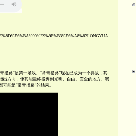
E9%BE%8D%E6%BA%90%E9%9F%B3%E6%A8%82LONGYUA
常青指路“是第一场戏。“常青指路”现在已成为一个典故，其
指出方向，使其能最终投奔到光明、自由、安全的地方。我
都可能是”常青指路“的结果。