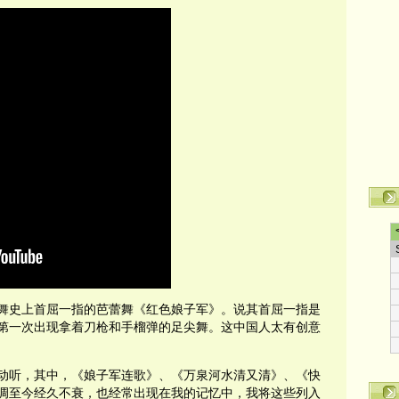
蕾舞史上首屈一指的芭蕾舞《红色娘子军》。说其首屈一指是
第一次出现拿着刀枪和手榴弹的足尖舞。这中国人太有创意
动听，其中，《娘子军连歌》、《万泉河水清又清》、《快
调至今经久不衰，也经常出现在我的记忆中，我将这些列入