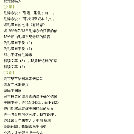
· 视觉会骗人
【文革】
· 毛泽东说：“引进，消化；自主，
· 毛泽东说：“可以消灭资本主义，
· 读毛泽东的七律《有所思》
· 读1966年7月8日毛泽东给江青的信
· 我给韶山毛泽东纪念馆的留言
· 为毛泽东平反（2）
· 为毛泽东平反（1）
· 邓小平评价毛泽东，
· 解读文革（3），我拥护这样的“秦
· 解读文革（2）
【议论】
· 高市早苗给日本带来福音
· 四渡赤水出奇兵
· 谈民主国家
· 民主投票的结果真的是正确的选择
· 美国友善，关税到245%，而不到25
· 也门胡塞武装炸美国航母的意义
· 关于与白熊的这分歧，我在说理，
· 继续谈百年未有之大变局 德国
· 高瞻远瞩，收编索马里海盗
· 不急，让子弹再飞一会儿