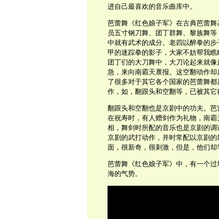
进自己最喜欢的音乐曲库中。
芭蕾舞《红色娘子军》在古典芭蕾舞
员五寸钢刀舞、团丁群舞、黎族舞等
中就有武术的成分。老四以醉拳的步
甲的迷踪拳的影子，大家不妨帮我瞧
团丁们的大刀舞中，大刀论起来就像
急，来向南霸天禀报。这空翻动作却
了很多对于其它各个国家的芭蕾舞都
作，如，翻跟头和空翻等，已被其它
翻跟头和空翻也是京剧中的功夫。芭
在祝寿时，有人赠剑作为礼物，南霸
相，舞剑时所配的音乐也是京剧的调
京剧的武打动作，并时常配以京剧的
面，很新奇，很刺激，但是，他们却
芭蕾舞《红色娘子军》中，有一个过
海的气势。