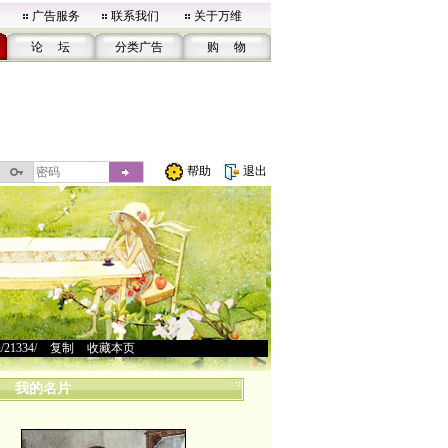
广告服务
联系我们
关于万维
论 坛
分类广告
购 物
帮助
退出
u/21334/
>
复制
>
收藏本页
我的名片