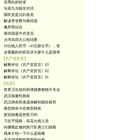
· 洪秀柱的转变
· 马英九与陆生对话
· 国民党是汉奸政党
· 解读李登辉与蒋经国
· 佩罗西访台
· 蒋经国是中共党员
· 台湾岛四大公投结果
· 10元钱人民币（43元新台币），管
· 这视频的内容告诉大家什么是搅局
【共产党宣言】
· 解释评论《共产党宣言》03
· 解释评论《共产党宣言》02
· 解释评论《共产党宣言》01
【抗疫】
· 世界卫生组织和谭德赛都很不专业
· 武汉病毒性肺炎
· 武汉肺炎死者遗体解剖报告探究
· 典型肺炎与非典型肺炎
· 新冠病毒是把双刃剑
· 习近平指路，琼花火线入党
· 向慷慨赴难的医疗队勇士们致敬
· 我来介绍一下什么是病毒
· 关于润涛阎的死因的分析