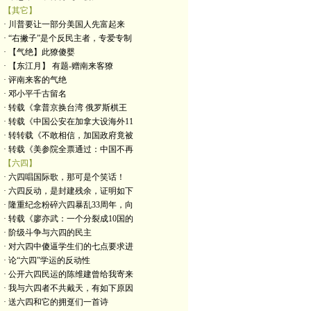
【其它】
· 川普要让一部分美国人先富起来
· “右撇子”是个反民主者，专爱专制
· 【气绝】此獠傻婴
· 【东江月】 有题-赠南来客獠
· 评南来客的气绝
· 邓小平千古留名
· 转载《拿普京换台湾 俄罗斯棋王
· 转载《中国公安在加拿大设海外11
· 转转载《不敢相信，加国政府竟被
· 转载《美参院全票通过：中国不再
【六四】
· 六四唱国际歌，那可是个笑话！
· 六四反动，是封建残余，证明如下
· 隆重纪念粉碎六四暴乱33周年，向
· 转载《廖亦武：一个分裂成10国的
· 阶级斗争与六四的民主
· 对六四中傻逼学生们的七点要求进
· 论“六四”学运的反动性
· 公开六四民运的陈维建曾给我寄来
· 我与六四者不共戴天，有如下原因
· 送六四和它的拥趸们一首诗