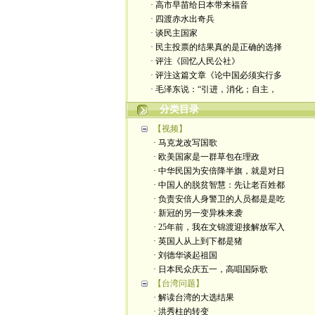
· 高市早苗给日本带来福音
· 四渡赤水出奇兵
· 谈民主国家
· 民主投票的结果真的是正确的选择
· 评注《回忆人民公社》
· 评注这篇文章《论中国必须实行多
· 毛泽东说：“引进，消化；自主，
分类目录
【视频】
· 马克龙改写国歌
· 欧美国家是一群草包在理政
· 中华民国为安倍降半旗，就是对日
· 中国人的脱贫智慧：先让老百姓都
· 负责安倍人身警卫的人员都是是吃
· 新冠的另一变异株来袭
· 25年前，我在文锦渡迎接解放军入
· 英国人从上到下都是猪
· 刘德华谈起祖国
· 日本民众庆五一，高唱国际歌
【台湾问题】
· 解读台湾的大选结果
· 洪秀柱的转变