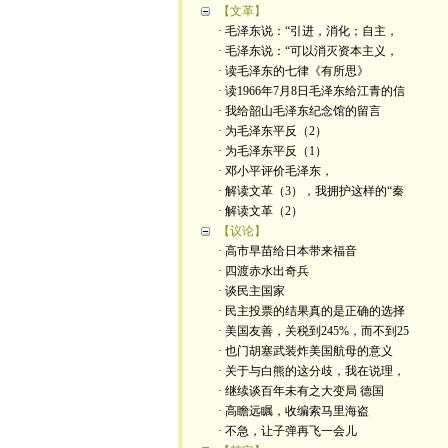
【文革】
· 毛泽东说：“引进，消化；自主，
· 毛泽东说：“可以消灭资本主义，
· 读毛泽东的七律《有所思》
· 读1966年7月8日毛泽东给江青的信
· 我给韶山毛泽东纪念馆的留言
· 为毛泽东平反（2）
· 为毛泽东平反（1）
· 邓小平评价毛泽东，
· 解读文革（3），我拥护这样的“秦
· 解读文革（2）
【议论】
· 高市早苗给日本带来福音
· 四渡赤水出奇兵
· 谈民主国家
· 民主投票的结果真的是正确的选择
· 美国友善，关税到245%，而不到25
· 也门胡塞武装炸美国航母的意义
· 关于与白熊的这分歧，我在说理，
· 继续谈百年未有之大变局 德国
· 高瞻远瞩，收编索马里海盗
· 不急，让子弹再飞一会儿