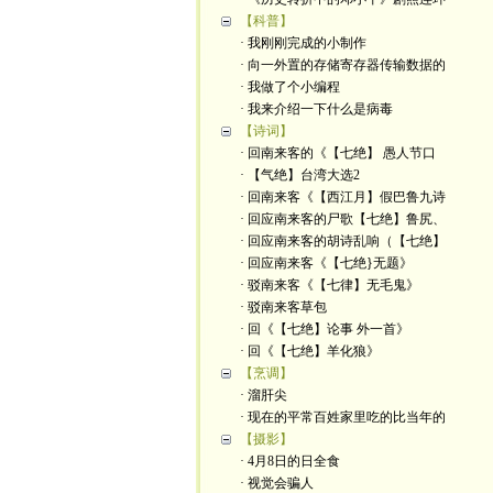
【科普】
· 我刚刚完成的小制作
· 向一外置的存储寄存器传输数据的
· 我做了个小编程
· 我来介绍一下什么是病毒
【诗词】
· 回南来客的《【七绝】 愚人节口
· 【气绝】台湾大选2
· 回南来客《【西江月】假巴鲁九诗
· 回应南来客的尸歌【七绝】鲁尻、
· 回应南来客的胡诗乱响（【七绝】
· 回应南来客《【七绝}无题》
· 驳南来客《【七律】无毛鬼》
· 驳南来客草包
· 回《【七绝】论事 外一首》
· 回《【七绝】羊化狼》
【烹调】
· 溜肝尖
· 现在的平常百姓家里吃的比当年的
【摄影】
· 4月8日的日全食
· 视觉会骗人