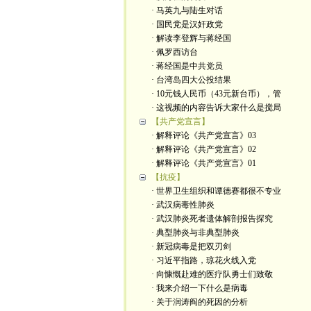
· 马英九与陆生对话
· 国民党是汉奸政党
· 解读李登辉与蒋经国
· 佩罗西访台
· 蒋经国是中共党员
· 台湾岛四大公投结果
· 10元钱人民币（43元新台币），管
· 这视频的内容告诉大家什么是搅局
【共产党宣言】
· 解释评论《共产党宣言》03
· 解释评论《共产党宣言》02
· 解释评论《共产党宣言》01
【抗疫】
· 世界卫生组织和谭德赛都很不专业
· 武汉病毒性肺炎
· 武汉肺炎死者遗体解剖报告探究
· 典型肺炎与非典型肺炎
· 新冠病毒是把双刃剑
· 习近平指路，琼花火线入党
· 向慷慨赴难的医疗队勇士们致敬
· 我来介绍一下什么是病毒
· 关于润涛阎的死因的分析