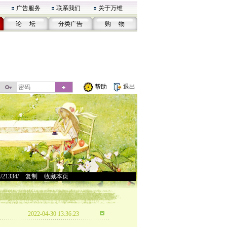
广告服务
联系我们
关于万维
论 坛
分类广告
购 物
帮助
退出
u/21334/
>
复制
>
收藏本页
2022-04-30 13:36:23