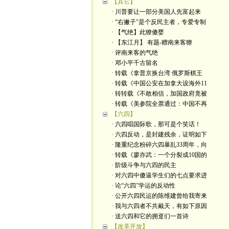
【其它】
· 川普要让一部分美国人先富起来
· “右撇子”是个反民主者，专爱专制
· 【气绝】此獠傻婴
· 【东江月】 有题-赠南来客獠
· 评南来客的气绝
· 邓小平千古留名
· 转载《拿普京换台湾 俄罗斯棋王
· 转载《中国公安在加拿大设海外11
· 转转载《不敢相信，加国政府竟被
· 转载《美参院全票通过：中国不再
【六四】
· 六四唱国际歌，那可是个笑话！
· 六四反动，是封建残余，证明如下
· 隆重纪念粉碎六四暴乱33周年，向
· 转载《廖亦武：一个分裂成10国的
· 阶级斗争与六四的民主
· 对六四中傻逼学生们的七点要求进
· 论“六四”学运的反动性
· 公开六四民运的陈维建曾给我寄来
· 我与六四者不共戴天，有如下原因
· 送六四和它的拥趸们一首诗
【改革开放】