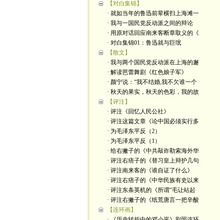
【对白集锦】
· 就如当年的鲁迅前辈横扫上海滩一
· 我与一国民党反动派之间的辩论
· 用原对话回应南来客断章取义的《
· 对白集锦01：鲁迅就与巨氓
【散文】
· 我与两个国民党反动派在上海的邂
· 解读芭蕾舞剧《红色娘子军》
· 颜宁说：“我不结婚,我不欠谁一个
· 秋天的果实，秋天的色彩，我的故
【评注】
· 评注《回忆人民公社》
· 评注这篇文章《论中国必须实行多
· 为毛泽东平反（2）
· 为毛泽东平反（1）
· 给右撇子的《中共敲诈勒索海外华
· 评注右痞子的《替习皇上辩护几句
· 评注南来客的《谁自证了什么》
· 评注右痞子的《中华民族有史以来
· 评注东条英机的《所谓“毛让站起
· 评注右撇子的《纸荒唐言一把辛酸
【连环画】
· 《历史转折中的邓小平》剧照连环