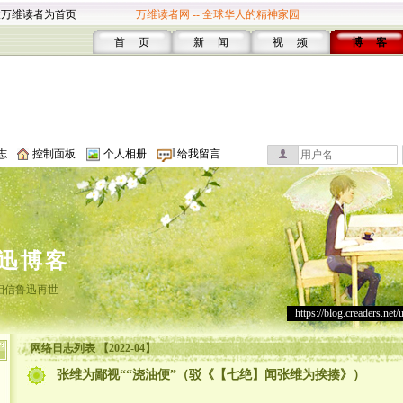
设万维读者为首页
万维读者网 -- 全球华人的精神家园
首 页
新 闻
视 频
博 客
志
控制面板
个人相册
给我留言
迅博客
相信鲁迅再世
https://blog.creaders.net/
网络日志列表 【2022-04】
张维为鄙视““浇油便”（驳《【七绝】闻张维为挨揍》）