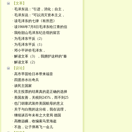
【文革】
· 毛泽东说：“引进，消化；自主，
· 毛泽东说：“可以消灭资本主义，
· 读毛泽东的七律《有所思》
· 读1966年7月8日毛泽东给江青的信
· 我给韶山毛泽东纪念馆的留言
· 为毛泽东平反（2）
· 为毛泽东平反（1）
· 邓小平评价毛泽东，
· 解读文革（3），我拥护这样的“秦
· 解读文革（2）
【议论】
· 高市早苗给日本带来福音
· 四渡赤水出奇兵
· 谈民主国家
· 民主投票的结果真的是正确的选择
· 美国友善，关税到245%，而不到25
· 也门胡塞武装炸美国航母的意义
· 关于与白熊的这分歧，我在说理，
· 继续谈百年未有之大变局 德国
· 高瞻远瞩，收编索马里海盗
· 不急，让子弹再飞一会儿