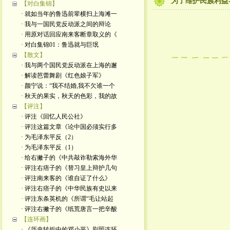
为了维护民族利益
【对白集锦】
· 就如当年的鲁迅前辈横扫上海滩一
· 我与一国民党反动派之间的辩论
· 用原对话回应南来客断章取义的《
· 对白集锦01：鲁迅就与巨氓
【散文】
· 我与两个国民党反动派在上海的邂
· 解读芭蕾舞剧《红色娘子军》
· 颜宁说：“我不结婚,我不欠谁一个
· 秋天的果实，秋天的色彩，我的故
【评注】
· 评注《回忆人民公社》
· 评注这篇文章《论中国必须实行多
· 为毛泽东平反（2）
· 为毛泽东平反（1）
· 给右撇子的《中共敲诈勒索海外华
· 评注右痞子的《替习皇上辩护几句
· 评注南来客的《谁自证了什么》
· 评注右痞子的《中华民族有史以来
· 评注东条英机的《所谓“毛让站起
· 评注右撇子的《纸荒唐言一把辛酸
【连环画】
· 《历史转折中的邓小平》剧照连环