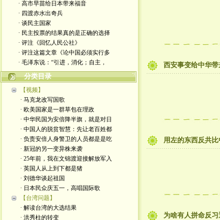
· 高市早苗给日本带来福音
· 四渡赤水出奇兵
· 谈民主国家
· 民主投票的结果真的是正确的选择
· 评注《回忆人民公社》
· 评注这篇文章《论中国必须实行多
· 毛泽东说：“引进，消化；自主，
西安事变给中华带
分类目录
【视频】
· 马克龙改写国歌
· 欧美国家是一群草包在理政
· 中华民国为安倍降半旗，就是对日
· 中国人的脱贫智慧：先让老百姓都
· 负责安倍人身警卫的人员都是是吃
用左的东西反共比
· 新冠的另一变异株来袭
· 25年前，我在文锦渡迎接解放军入
· 英国人从上到下都是猪
· 刘德华谈起祖国
· 日本民众庆五一，高唱国际歌
【台湾问题】
· 解读台湾的大选结果
为啥有人拼命反习
· 洪秀柱的转变