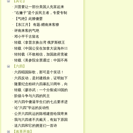
【其它】
· 川普要让一部分美国人先富起来
· “右撇子”是个反民主者，专爱专制
· 【气绝】此獠傻婴
· 【东江月】 有题-赠南来客獠
· 评南来客的气绝
· 邓小平千古留名
· 转载《拿普京换台湾 俄罗斯棋王
· 转载《中国公安在加拿大设海外11
· 转转载《不敢相信，加国政府竟被
· 转载《美参院全票通过：中国不再
【六四】
· 六四唱国际歌，那可是个笑话！
· 六四反动，是封建残余，证明如下
· 隆重纪念粉碎六四暴乱33周年，向
· 转载《廖亦武：一个分裂成10国的
· 阶级斗争与六四的民主
· 对六四中傻逼学生们的七点要求进
· 论“六四”学运的反动性
· 公开六四民运的陈维建曾给我寄来
· 我与六四者不共戴天，有如下原因
· 送六四和它的拥趸们一首诗
【改革开放】