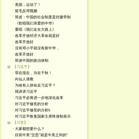
· 美国，运动了！
· 挺毛反邓视频
· 简述：中国的社会制度是封建帝制
· 《歌唱我们亲爱的中华》
· 重唱《我们走在大路上》
· 改革开放经济大革命就是好
· 改革开放好
· 没有邓小平就没有新中华，
· 改革开放好
· 简谈中国的政治体制
【习近平】
· 罪在现在，功在千秋！
· 向仙人请教
· 为啥有人拼命反习近平？
· 我讲讲习近平
· 习近平必将进一步地深化改革
· 对习近平修宪的分析
· 对习近平修宪的分析b
· 对习近平恢复国家主席终身制表示
【川普】
· 大家都想要什么？
· 目前中美“交恶”就是中美之间的“