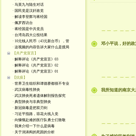
· 马英九与陆生对话
· 国民党是汉奸政党
· 解读李登辉与蒋经国
· 佩罗西访台
· 蒋经国是中共党员
· 台湾岛四大公投结果
· 10元钱人民币（43元新台币），管
邓小平说，好的政
· 这视频的内容告诉大家什么是搅局
【共产党宣言】
· 解释评论《共产党宣言》03
· 解释评论《共产党宣言》02
· 解释评论《共产党宣言》01
【抗疫】
· 世界卫生组织和谭德赛都很不专业
· 武汉病毒性肺炎
我所知道的南京大
· 武汉肺炎死者遗体解剖报告探究
· 典型肺炎与非典型肺炎
· 新冠病毒是把双刃剑
· 习近平指路，琼花火线入党
· 向慷慨赴难的医疗队勇士们致敬
· 我来介绍一下什么是病毒
· 关于润涛阎的死因的分析