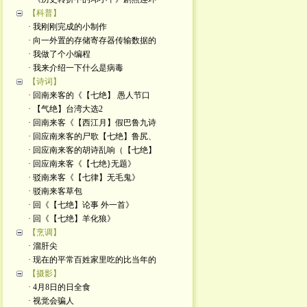
【科普】
· 我刚刚完成的小制作
· 向一外置的存储寄存器传输数据的
· 我做了个小编程
· 我来介绍一下什么是病毒
【诗词】
· 回南来客的《【七绝】 愚人节口
· 【气绝】台湾大选2
· 回南来客《【西江月】假巴鲁九诗
· 回应南来客的尸歌【七绝】鲁尻、
· 回应南来客的胡诗乱响（【七绝】
· 回应南来客《【七绝}无题》
· 驳南来客《【七律】无毛鬼》
· 驳南来客草包
· 回《【七绝】论事 外一首》
· 回《【七绝】羊化狼》
【烹调】
· 溜肝尖
· 现在的平常百姓家里吃的比当年的
【摄影】
· 4月8日的日全食
· 视觉会骗人