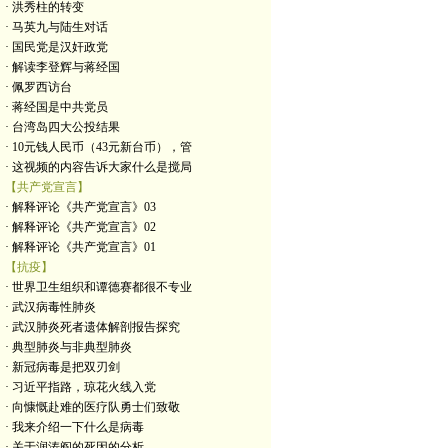
· 洪秀柱的转变
· 马英九与陆生对话
· 国民党是汉奸政党
· 解读李登辉与蒋经国
· 佩罗西访台
· 蒋经国是中共党员
· 台湾岛四大公投结果
· 10元钱人民币（43元新台币），管
· 这视频的内容告诉大家什么是搅局
【共产党宣言】
· 解释评论《共产党宣言》03
· 解释评论《共产党宣言》02
· 解释评论《共产党宣言》01
【抗疫】
· 世界卫生组织和谭德赛都很不专业
· 武汉病毒性肺炎
· 武汉肺炎死者遗体解剖报告探究
· 典型肺炎与非典型肺炎
· 新冠病毒是把双刃剑
· 习近平指路，琼花火线入党
· 向慷慨赴难的医疗队勇士们致敬
· 我来介绍一下什么是病毒
· 关于润涛阎的死因的分析