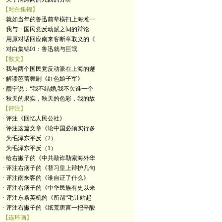
【对白集锦】
· 就如当年的鲁迅前辈横扫上海滩一
· 我与一国民党反动派之间的辩论
· 用原对话回应南来客断章取义的《
· 对白集锦01：鲁迅就与巨氓
【散文】
· 我与两个国民党反动派在上海的邂
· 解读芭蕾舞剧《红色娘子军》
· 颜宁说：“我不结婚,我不欠谁一个
· 秋天的果实，秋天的色彩，我的故
【评注】
· 评注《回忆人民公社》
· 评注这篇文章《论中国必须实行多
· 为毛泽东平反（2）
· 为毛泽东平反（1）
· 给右撇子的《中共敲诈勒索海外华
· 评注右痞子的《替习皇上辩护几句
· 评注南来客的《谁自证了什么》
· 评注右痞子的《中华民族有史以来
· 评注东条英机的《所谓“毛让站起
· 评注右撇子的《纸荒唐言一把辛酸
【连环画】