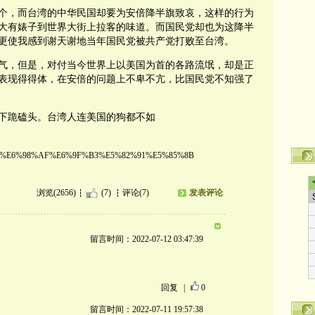
个，而台湾的中华民国却要为安倍降半旗致哀，这样的行为
大有婊子到世界大街上拉客的味道。而国民党却也为这降半
更使我感到谢天谢地当年国民党被共产党打败至台湾。
气，但是，对付当今世界上以美国为首的各路流氓，却是正
表现得得体，在安倍的问题上不卑不亢，比国民党不知强了
下跪磕头。台湾人连美国的狗都不如
%91%E6%98%AF%E6%9F%B3%E5%82%91%E5%85%8B
浏览(2656)
(7)
评论(7)
发表评论
留言时间：2022-07-12 03:47:39
回复
|
0
留言时间：2022-07-11 19:57:38