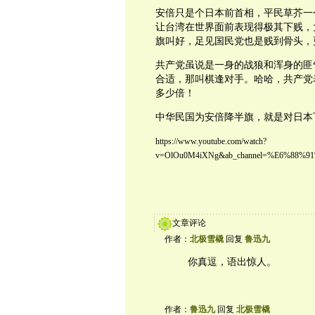
安倍只是个日本前首相，平民草芥一
让台湾在世界面前表现得极其下贱，
旗叫好，足见国民党也是贱到骨头，
共产党虽说是一身的战狼和浑身的匪
合适，那叫棋逢对手。哈哈，共产党
多少倍！
中华民国为安倍降半旗，就是对日本
https://www.youtube.com/watch?
v=OlOu0M4iXNg&ab_channel=%E6%88
文章评论
作者：
北极雪橇
回复
鲁迅九
你真逗，语出惊人。
作者：
鲁迅九
回复
北极雪橇