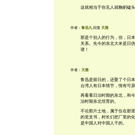
这就相当于你见人就鞠躬磕
作者：
鲁迅九
回复
天雅
那是个别人的行为，但，日
关系。先今的东北大米是日
谱！
作者：
天雅
鲁迅是留日的，还娶了个日
台湾人有日本情节，情有可
再看看日治时期的东北，和
治时期东北培育的。
不论那片土地，属于住在那
的党支书，村长们把厂里的
是中国人对中国人干的。