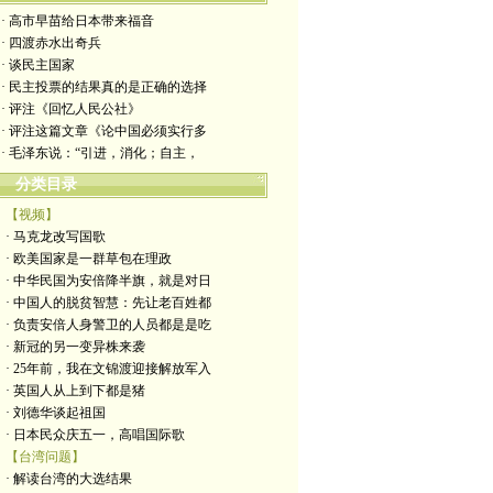
· 高市早苗给日本带来福音
· 四渡赤水出奇兵
· 谈民主国家
· 民主投票的结果真的是正确的选择
· 评注《回忆人民公社》
· 评注这篇文章《论中国必须实行多
· 毛泽东说：“引进，消化；自主，
分类目录
【视频】
· 马克龙改写国歌
· 欧美国家是一群草包在理政
· 中华民国为安倍降半旗，就是对日
· 中国人的脱贫智慧：先让老百姓都
· 负责安倍人身警卫的人员都是是吃
· 新冠的另一变异株来袭
· 25年前，我在文锦渡迎接解放军入
· 英国人从上到下都是猪
· 刘德华谈起祖国
· 日本民众庆五一，高唱国际歌
【台湾问题】
· 解读台湾的大选结果