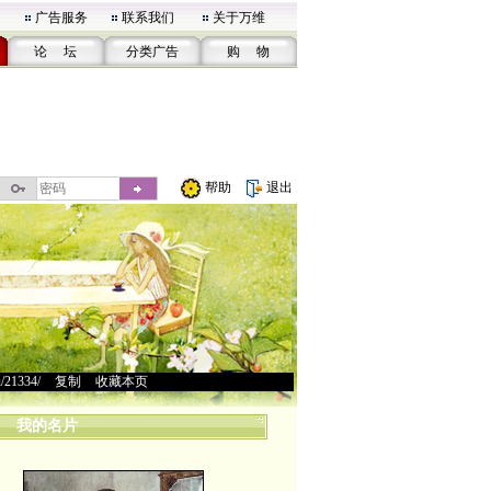
广告服务
联系我们
关于万维
论 坛
分类广告
购 物
帮助
退出
u/21334/
>
复制
>
收藏本页
我的名片