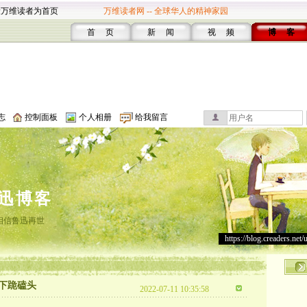
设万维读者为首页
万维读者网 -- 全球华人的精神家园
首 页
新 闻
视 频
博 客
志
控制面板
个人相册
给我留言
迅博客
相信鲁迅再世
https://blog.creaders.net/
下跪磕头
2022-07-11 10:35:58