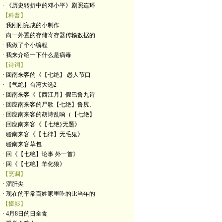
· 《历史转折中的邓小平》剧照连环
【科普】
· 我刚刚完成的小制作
· 向一外置的存储寄存器传输数据的
· 我做了个小编程
· 我来介绍一下什么是病毒
【诗词】
· 回南来客的《【七绝】 愚人节口
· 【气绝】台湾大选2
· 回南来客《【西江月】假巴鲁九诗
· 回应南来客的尸歌【七绝】鲁尻、
· 回应南来客的胡诗乱响（【七绝】
· 回应南来客《【七绝}无题》
· 驳南来客《【七律】无毛鬼》
· 驳南来客草包
· 回《【七绝】论事 外一首》
· 回《【七绝】羊化狼》
【烹调】
· 溜肝尖
· 现在的平常百姓家里吃的比当年的
【摄影】
· 4月8日的日全食