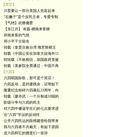
【其它】
· 川普要让一部分美国人先富起来
· “右撇子”是个反民主者，专爱专制
· 【气绝】此獠傻婴
· 【东江月】 有题-赠南来客獠
· 评南来客的气绝
· 邓小平千古留名
· 转载《拿普京换台湾 俄罗斯棋王
· 转载《中国公安在加拿大设海外11
· 转转载《不敢相信，加国政府竟被
· 转载《美参院全票通过：中国不再
【六四】
· 六四唱国际歌，那可是个笑话！
· 六四反动，是封建残余，证明如下
· 隆重纪念粉碎六四暴乱33周年，向
· 转载《廖亦武：一个分裂成10国的
· 阶级斗争与六四的民主
· 对六四中傻逼学生们的七点要求进
· 论“六四”学运的反动性
· 公开六四民运的陈维建曾给我寄来
· 我与六四者不共戴天，有如下原因
· 送六四和它的拥趸们一首诗