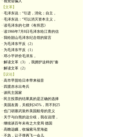
· 视觉会骗人
【文革】
· 毛泽东说：“引进，消化；自主，
· 毛泽东说：“可以消灭资本主义，
· 读毛泽东的七律《有所思》
· 读1966年7月8日毛泽东给江青的信
· 我给韶山毛泽东纪念馆的留言
· 为毛泽东平反（2）
· 为毛泽东平反（1）
· 邓小平评价毛泽东，
· 解读文革（3），我拥护这样的“秦
· 解读文革（2）
【议论】
· 高市早苗给日本带来福音
· 四渡赤水出奇兵
· 谈民主国家
· 民主投票的结果真的是正确的选择
· 美国友善，关税到245%，而不到25
· 也门胡塞武装炸美国航母的意义
· 关于与白熊的这分歧，我在说理，
· 继续谈百年未有之大变局 德国
· 高瞻远瞩，收编索马里海盗
· 不急，让子弹再飞一会儿