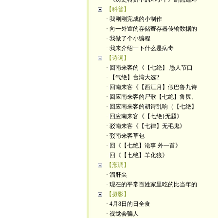
【科普】
· 我刚刚完成的小制作
· 向一外置的存储寄存器传输数据的
· 我做了个小编程
· 我来介绍一下什么是病毒
【诗词】
· 回南来客的《【七绝】 愚人节口
· 【气绝】台湾大选2
· 回南来客《【西江月】假巴鲁九诗
· 回应南来客的尸歌【七绝】鲁尻、
· 回应南来客的胡诗乱响（【七绝】
· 回应南来客《【七绝}无题》
· 驳南来客《【七律】无毛鬼》
· 驳南来客草包
· 回《【七绝】论事 外一首》
· 回《【七绝】羊化狼》
【烹调】
· 溜肝尖
· 现在的平常百姓家里吃的比当年的
【摄影】
· 4月8日的日全食
· 视觉会骗人