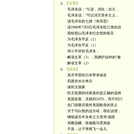
【文革】
· 毛泽东说：“引进，消化；自主，
· 毛泽东说：“可以消灭资本主义，
· 读毛泽东的七律《有所思》
· 读1966年7月8日毛泽东给江青的信
· 我给韶山毛泽东纪念馆的留言
· 为毛泽东平反（2）
· 为毛泽东平反（1）
· 邓小平评价毛泽东，
· 解读文革（3），我拥护这样的“秦
· 解读文革（2）
【议论】
· 高市早苗给日本带来福音
· 四渡赤水出奇兵
· 谈民主国家
· 民主投票的结果真的是正确的选择
· 美国友善，关税到245%，而不到25
· 也门胡塞武装炸美国航母的意义
· 关于与白熊的这分歧，我在说理，
· 继续谈百年未有之大变局 德国
· 高瞻远瞩，收编索马里海盗
· 不急，让子弹再飞一会儿