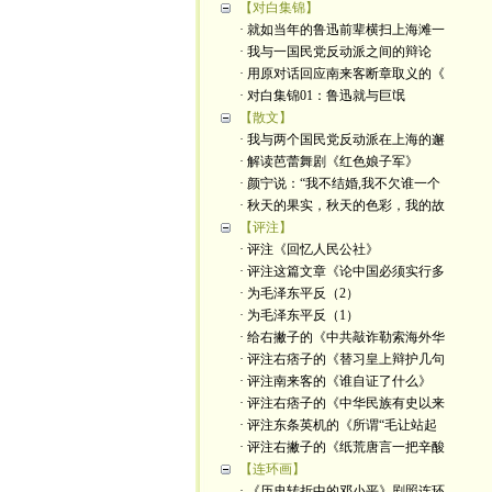
【对白集锦】
· 就如当年的鲁迅前辈横扫上海滩一
· 我与一国民党反动派之间的辩论
· 用原对话回应南来客断章取义的《
· 对白集锦01：鲁迅就与巨氓
【散文】
· 我与两个国民党反动派在上海的邂
· 解读芭蕾舞剧《红色娘子军》
· 颜宁说：“我不结婚,我不欠谁一个
· 秋天的果实，秋天的色彩，我的故
【评注】
· 评注《回忆人民公社》
· 评注这篇文章《论中国必须实行多
· 为毛泽东平反（2）
· 为毛泽东平反（1）
· 给右撇子的《中共敲诈勒索海外华
· 评注右痞子的《替习皇上辩护几句
· 评注南来客的《谁自证了什么》
· 评注右痞子的《中华民族有史以来
· 评注东条英机的《所谓“毛让站起
· 评注右撇子的《纸荒唐言一把辛酸
【连环画】
· 《历史转折中的邓小平》剧照连环