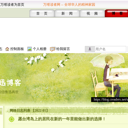
设万维读者为首页
万维读者网 -- 全球华人的精神家园
首 页
新 闻
视 频
博 客
志
控制面板
个人相册
给我留言
迅博客
相信鲁迅再世
https://blog.creaders.net/
网络日志列表 【2022-01】
愿台湾岛上的居民在新的一年里能做出新的选择！