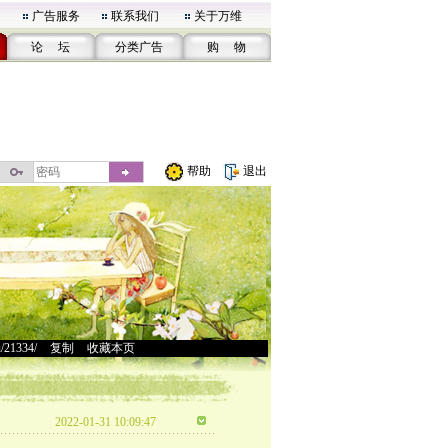
广告服务
联系我们
关于万维
论 坛
分类广告
购 物
帮助
退出
u/21334/
>
复制
>
收藏本页
2022-01-31 10:09:47