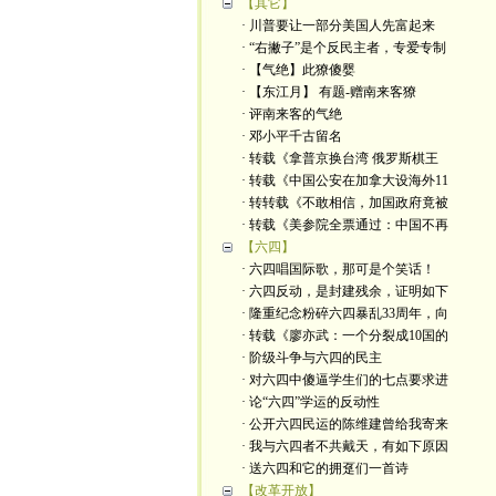
【其它】
· 川普要让一部分美国人先富起来
· “右撇子”是个反民主者，专爱专制
· 【气绝】此獠傻婴
· 【东江月】 有题-赠南来客獠
· 评南来客的气绝
· 邓小平千古留名
· 转载《拿普京换台湾 俄罗斯棋王
· 转载《中国公安在加拿大设海外11
· 转转载《不敢相信，加国政府竟被
· 转载《美参院全票通过：中国不再
【六四】
· 六四唱国际歌，那可是个笑话！
· 六四反动，是封建残余，证明如下
· 隆重纪念粉碎六四暴乱33周年，向
· 转载《廖亦武：一个分裂成10国的
· 阶级斗争与六四的民主
· 对六四中傻逼学生们的七点要求进
· 论“六四”学运的反动性
· 公开六四民运的陈维建曾给我寄来
· 我与六四者不共戴天，有如下原因
· 送六四和它的拥趸们一首诗
【改革开放】