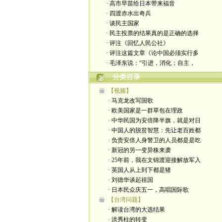
· 高市早苗给日本带来福音
· 四渡赤水出奇兵
· 谈民主国家
· 民主投票的结果真的是正确的选择
· 评注《回忆人民公社》
· 评注这篇文章《论中国必须实行多
· 毛泽东说：“引进，消化；自主，
分类目录
【视频】
· 马克龙改写国歌
· 欧美国家是一群草包在理政
· 中华民国为安倍降半旗，就是对日
· 中国人的脱贫智慧：先让老百姓都
· 负责安倍人身警卫的人员都是是吃
· 新冠的另一变异株来袭
· 25年前，我在文锦渡迎接解放军入
· 英国人从上到下都是猪
· 刘德华谈起祖国
· 日本民众庆五一，高唱国际歌
【台湾问题】
· 解读台湾的大选结果
· 洪秀柱的转变