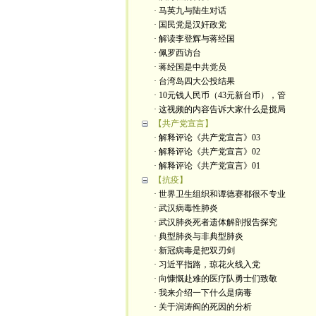
· 马英九与陆生对话
· 国民党是汉奸政党
· 解读李登辉与蒋经国
· 佩罗西访台
· 蒋经国是中共党员
· 台湾岛四大公投结果
· 10元钱人民币（43元新台币），管
· 这视频的内容告诉大家什么是搅局
【共产党宣言】
· 解释评论《共产党宣言》03
· 解释评论《共产党宣言》02
· 解释评论《共产党宣言》01
【抗疫】
· 世界卫生组织和谭德赛都很不专业
· 武汉病毒性肺炎
· 武汉肺炎死者遗体解剖报告探究
· 典型肺炎与非典型肺炎
· 新冠病毒是把双刃剑
· 习近平指路，琼花火线入党
· 向慷慨赴难的医疗队勇士们致敬
· 我来介绍一下什么是病毒
· 关于润涛阎的死因的分析