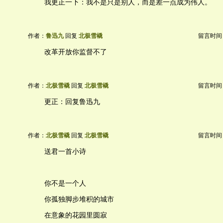
我更正一下：我不是只是别人，而是差一点成为伟人。
作者：
鲁迅九
回复
北极雪橇
留言时间：20
改革开放你监督不了
作者：
北极雪橇
回复
北极雪橇
留言时间：20
更正：回复鲁迅九
作者：
北极雪橇
回复
北极雪橇
留言时间：20
送君一首小诗
你不是一个人
你孤独脚步堆积的城市
在意象的花园里圆寂