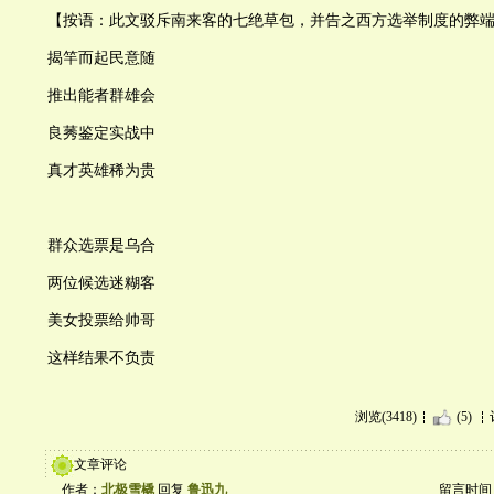
【按语：此文驳斥南来客的七绝草包，并告之西方选举制度的弊
揭竿而起民意随
推出能者群雄会
良莠鉴定实战中
真才英雄稀为贵
群众选票是乌合
两位候选迷糊客
美女投票给帅哥
这样结果不负责
浏览(3418)
(5)
文章评论
作者：
北极雪橇
回复
鲁迅九
留言时间：20