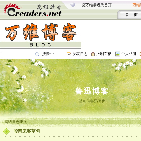
设万维读者为首页
万维
首 页
搜索>>
发表日志
控制面板
个人相册
鲁迅博客
请相信鲁迅再世
网络日志正文
驳南来客草包