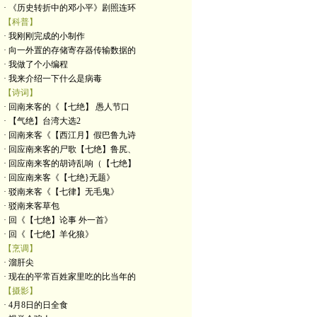
· 《历史转折中的邓小平》剧照连环
【科普】
· 我刚刚完成的小制作
· 向一外置的存储寄存器传输数据的
· 我做了个小编程
· 我来介绍一下什么是病毒
【诗词】
· 回南来客的《【七绝】 愚人节口
· 【气绝】台湾大选2
· 回南来客《【西江月】假巴鲁九诗
· 回应南来客的尸歌【七绝】鲁尻、
· 回应南来客的胡诗乱响（【七绝】
· 回应南来客《【七绝}无题》
· 驳南来客《【七律】无毛鬼》
· 驳南来客草包
· 回《【七绝】论事 外一首》
· 回《【七绝】羊化狼》
【烹调】
· 溜肝尖
· 现在的平常百姓家里吃的比当年的
【摄影】
· 4月8日的日全食