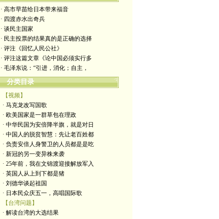
· 高市早苗给日本带来福音
· 四渡赤水出奇兵
· 谈民主国家
· 民主投票的结果真的是正确的选择
· 评注《回忆人民公社》
· 评注这篇文章《论中国必须实行多
· 毛泽东说：“引进，消化；自主，
分类目录
【视频】
· 马克龙改写国歌
· 欧美国家是一群草包在理政
· 中华民国为安倍降半旗，就是对日
· 中国人的脱贫智慧：先让老百姓都
· 负责安倍人身警卫的人员都是是吃
· 新冠的另一变异株来袭
· 25年前，我在文锦渡迎接解放军入
· 英国人从上到下都是猪
· 刘德华谈起祖国
· 日本民众庆五一，高唱国际歌
【台湾问题】
· 解读台湾的大选结果