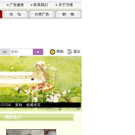
广告服务
联系我们
关于万维
论 坛
分类广告
购 物
帮助
退出
u/21334/
>
复制
>
收藏本页
我的名片