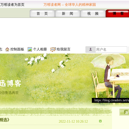
设万维读者为首页
万维读者网 -- 全球华人的精神家园
首 页
新 闻
视 频
博 客
志
控制面板
个人相册
给我留言
迅博客
相信鲁迅再世
https://blog.creaders.net/
精选》
2022-11-12 10:26:12