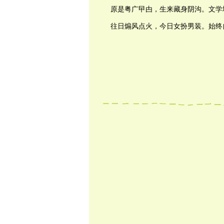
原是粤广曱甴，生来藏身阴沟。文学
往日煽风点火，今日女扮男装。始终