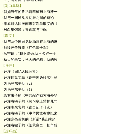
【对白集锦】
· 就如当年的鲁迅前辈横扫上海滩一
· 我与一国民党反动派之间的辩论
· 用原对话回应南来客断章取义的《
· 对白集锦01：鲁迅就与巨氓
【散文】
· 我与两个国民党反动派在上海的邂
· 解读芭蕾舞剧《红色娘子军》
· 颜宁说：“我不结婚,我不欠谁一个
· 秋天的果实，秋天的色彩，我的故
【评注】
· 评注《回忆人民公社》
· 评注这篇文章《论中国必须实行多
· 为毛泽东平反（2）
· 为毛泽东平反（1）
· 给右撇子的《中共敲诈勒索海外华
· 评注右痞子的《替习皇上辩护几句
· 评注南来客的《谁自证了什么》
· 评注右痞子的《中华民族有史以来
· 评注东条英机的《所谓“毛让站起
· 评注右撇子的《纸荒唐言一把辛酸
【连环画】