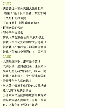
【其它】
· 川普要让一部分美国人先富起来
· “右撇子”是个反民主者，专爱专制
· 【气绝】此獠傻婴
· 【东江月】 有题-赠南来客獠
· 评南来客的气绝
· 邓小平千古留名
· 转载《拿普京换台湾 俄罗斯棋王
· 转载《中国公安在加拿大设海外11
· 转转载《不敢相信，加国政府竟被
· 转载《美参院全票通过：中国不再
【六四】
· 六四唱国际歌，那可是个笑话！
· 六四反动，是封建残余，证明如下
· 隆重纪念粉碎六四暴乱33周年，向
· 转载《廖亦武：一个分裂成10国的
· 阶级斗争与六四的民主
· 对六四中傻逼学生们的七点要求进
· 论“六四”学运的反动性
· 公开六四民运的陈维建曾给我寄来
· 我与六四者不共戴天，有如下原因
· 送六四和它的拥趸们一首诗