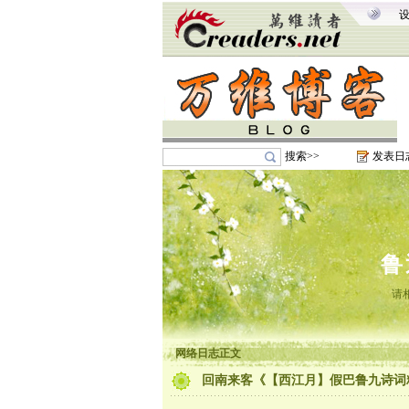
搜索>>
发表日
鲁
请
网络日志正文
回南来客《【西江月】假巴鲁九诗词