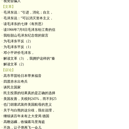
· 视觉会骗人
【文革】
· 毛泽东说：“引进，消化；自主，
· 毛泽东说：“可以消灭资本主义，
· 读毛泽东的七律《有所思》
· 读1966年7月8日毛泽东给江青的信
· 我给韶山毛泽东纪念馆的留言
· 为毛泽东平反（2）
· 为毛泽东平反（1）
· 邓小平评价毛泽东，
· 解读文革（3），我拥护这样的“秦
· 解读文革（2）
【议论】
· 高市早苗给日本带来福音
· 四渡赤水出奇兵
· 谈民主国家
· 民主投票的结果真的是正确的选择
· 美国友善，关税到245%，而不到25
· 也门胡塞武装炸美国航母的意义
· 关于与白熊的这分歧，我在说理，
· 继续谈百年未有之大变局 德国
· 高瞻远瞩，收编索马里海盗
· 不急，让子弹再飞一会儿