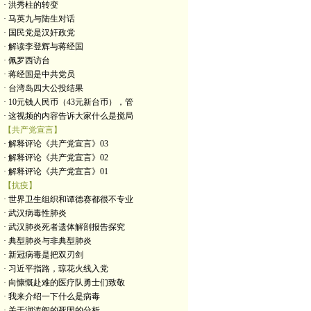
· 洪秀柱的转变
· 马英九与陆生对话
· 国民党是汉奸政党
· 解读李登辉与蒋经国
· 佩罗西访台
· 蒋经国是中共党员
· 台湾岛四大公投结果
· 10元钱人民币（43元新台币），管
· 这视频的内容告诉大家什么是搅局
【共产党宣言】
· 解释评论《共产党宣言》03
· 解释评论《共产党宣言》02
· 解释评论《共产党宣言》01
【抗疫】
· 世界卫生组织和谭德赛都很不专业
· 武汉病毒性肺炎
· 武汉肺炎死者遗体解剖报告探究
· 典型肺炎与非典型肺炎
· 新冠病毒是把双刃剑
· 习近平指路，琼花火线入党
· 向慷慨赴难的医疗队勇士们致敬
· 我来介绍一下什么是病毒
· 关于润涛阎的死因的分析