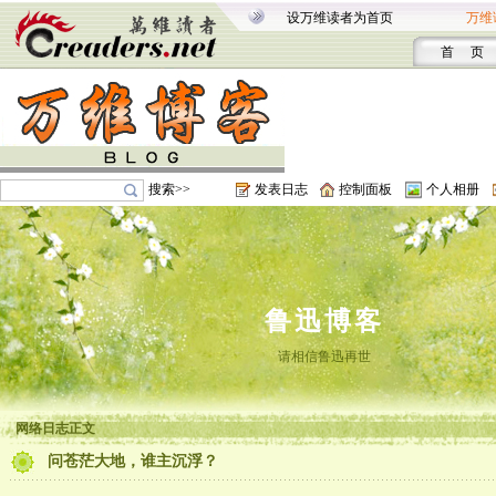
设万维读者为首页
万维
首 页
搜索>>
发表日志
控制面板
个人相册
鲁迅博客
请相信鲁迅再世
网络日志正文
问苍茫大地，谁主沉浮？