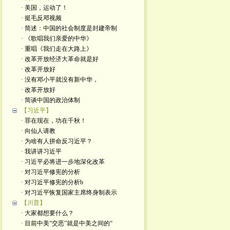
· 美国，运动了！
· 挺毛反邓视频
· 简述：中国的社会制度是封建帝制
· 《歌唱我们亲爱的中华》
· 重唱《我们走在大路上》
· 改革开放经济大革命就是好
· 改革开放好
· 没有邓小平就没有新中华，
· 改革开放好
· 简谈中国的政治体制
【习近平】
· 罪在现在，功在千秋！
· 向仙人请教
· 为啥有人拼命反习近平？
· 我讲讲习近平
· 习近平必将进一步地深化改革
· 对习近平修宪的分析
· 对习近平修宪的分析b
· 对习近平恢复国家主席终身制表示
【川普】
· 大家都想要什么？
· 目前中美“交恶”就是中美之间的“