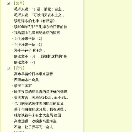
【文革】
· 毛泽东说：“引进，消化；自主，
· 毛泽东说：“可以消灭资本主义，
· 读毛泽东的七律《有所思》
· 读1966年7月8日毛泽东给江青的信
· 我给韶山毛泽东纪念馆的留言
· 为毛泽东平反（2）
· 为毛泽东平反（1）
· 邓小平评价毛泽东，
· 解读文革（3），我拥护这样的“秦
· 解读文革（2）
【议论】
· 高市早苗给日本带来福音
· 四渡赤水出奇兵
· 谈民主国家
· 民主投票的结果真的是正确的选择
· 美国友善，关税到245%，而不到25
· 也门胡塞武装炸美国航母的意义
· 关于与白熊的这分歧，我在说理，
· 继续谈百年未有之大变局 德国
· 高瞻远瞩，收编索马里海盗
· 不急，让子弹再飞一会儿