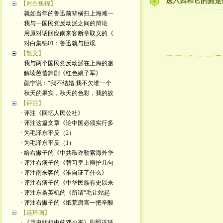
送六四和它的拥趸
【对白集锦】
· 就如当年的鲁迅前辈横扫上海滩一
· 我与一国民党反动派之间的辩论
· 用原对话回应南来客断章取义的《
· 对白集锦01：鲁迅就与巨氓
【散文】
· 我与两个国民党反动派在上海的邂
· 解读芭蕾舞剧《红色娘子军》
· 颜宁说：“我不结婚,我不欠谁一个
· 秋天的果实，秋天的色彩，我的故
【评注】
· 评注《回忆人民公社》
· 评注这篇文章《论中国必须实行多
· 为毛泽东平反（2）
· 为毛泽东平反（1）
· 给右撇子的《中共敲诈勒索海外华
· 评注右痞子的《替习皇上辩护几句
· 评注南来客的《谁自证了什么》
· 评注右痞子的《中华民族有史以来
· 评注东条英机的《所谓“毛让站起
· 评注右撇子的《纸荒唐言一把辛酸
【连环画】
· 《历史转折中的邓小平》剧照连环