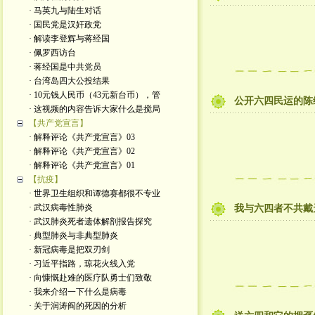
· 马英九与陆生对话
· 国民党是汉奸政党
· 解读李登辉与蒋经国
· 佩罗西访台
· 蒋经国是中共党员
· 台湾岛四大公投结果
· 10元钱人民币（43元新台币），管
公开六四民运的陈
· 这视频的内容告诉大家什么是搅局
【共产党宣言】
· 解释评论《共产党宣言》03
· 解释评论《共产党宣言》02
· 解释评论《共产党宣言》01
【抗疫】
· 世界卫生组织和谭德赛都很不专业
· 武汉病毒性肺炎
我与六四者不共戴
· 武汉肺炎死者遗体解剖报告探究
· 典型肺炎与非典型肺炎
· 新冠病毒是把双刃剑
· 习近平指路，琼花火线入党
· 向慷慨赴难的医疗队勇士们致敬
· 我来介绍一下什么是病毒
· 关于润涛阎的死因的分析