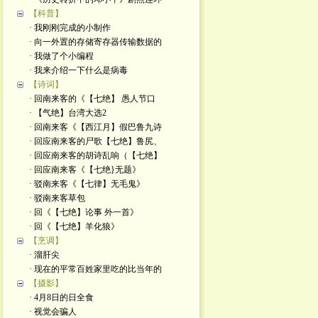
【科普】
· 我刚刚完成的小制作
· 向一外置的存储寄存器传输数据的
· 我做了个小编程
· 我来介绍一下什么是病毒
【诗词】
· 回南来客的《【七绝】 愚人节口
· 【气绝】台湾大选2
· 回南来客《【西江月】假巴鲁九诗
· 回应南来客的尸歌【七绝】鲁尻、
· 回应南来客的胡诗乱响（【七绝】
· 回应南来客《【七绝}无题》
· 驳南来客《【七律】无毛鬼》
· 驳南来客草包
· 回《【七绝】论事 外一首》
· 回《【七绝】羊化狼》
【烹调】
· 溜肝尖
· 现在的平常百姓家里吃的比当年的
【摄影】
· 4月8日的日全食
· 视觉会骗人