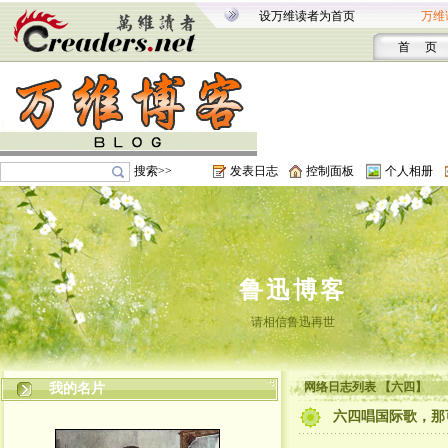
设万维读者为首页
万维
首 页
搜索>>
发表日志
控制面板
个人相册
鲁迅博客
请相信鲁迅再世
网络日志列表 【六四】
我的名片
六四唱国际歌，那