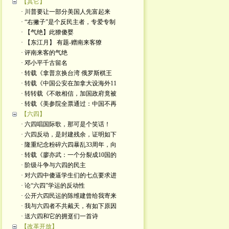
【其它】
· 川普要让一部分美国人先富起来
· “右撇子”是个反民主者，专爱专制
· 【气绝】此獠傻婴
· 【东江月】 有题-赠南来客獠
· 评南来客的气绝
· 邓小平千古留名
· 转载《拿普京换台湾 俄罗斯棋王
· 转载《中国公安在加拿大设海外11
· 转转载《不敢相信，加国政府竟被
· 转载《美参院全票通过：中国不再
【六四】
· 六四唱国际歌，那可是个笑话！
· 六四反动，是封建残余，证明如下
· 隆重纪念粉碎六四暴乱33周年，向
· 转载《廖亦武：一个分裂成10国的
· 阶级斗争与六四的民主
· 对六四中傻逼学生们的七点要求进
· 论“六四”学运的反动性
· 公开六四民运的陈维建曾给我寄来
· 我与六四者不共戴天，有如下原因
· 送六四和它的拥趸们一首诗
【改革开放】