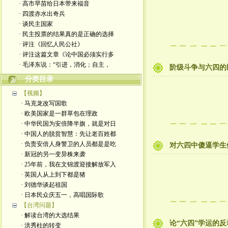
· 高市早苗给日本带来福音
· 四渡赤水出奇兵
· 谈民主国家
· 民主投票的结果真的是正确的选择
· 评注《回忆人民公社》
· 评注这篇文章《论中国必须实行多
· 毛泽东说：“引进，消化；自主，
阶级斗争与六四的
分类目录
【视频】
· 马克龙改写国歌
· 欧美国家是一群草包在理政
· 中华民国为安倍降半旗，就是对日
· 中国人的脱贫智慧：先让老百姓都
· 负责安倍人身警卫的人员都是是吃
对六四中傻逼学生
· 新冠的另一变异株来袭
· 25年前，我在文锦渡迎接解放军入
· 英国人从上到下都是猪
· 刘德华谈起祖国
· 日本民众庆五一，高唱国际歌
【台湾问题】
· 解读台湾的大选结果
论“六四”学运的反
· 洪秀柱的转变