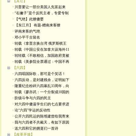
【其它】
· 川普要让一部分美国人先富起来
· “右撇子”是个反民主者，专爱专制
· 【气绝】此獠傻婴
· 【东江月】 有题-赠南来客獠
· 评南来客的气绝
· 邓小平千古留名
· 转载《拿普京换台湾 俄罗斯棋王
· 转载《中国公安在加拿大设海外11
· 转转载《不敢相信，加国政府竟被
· 转载《美参院全票通过：中国不再
【六四】
· 六四唱国际歌，那可是个笑话！
· 六四反动，是封建残余，证明如下
· 隆重纪念粉碎六四暴乱33周年，向
· 转载《廖亦武：一个分裂成10国的
· 阶级斗争与六四的民主
· 对六四中傻逼学生们的七点要求进
· 论“六四”学运的反动性
· 公开六四民运的陈维建曾给我寄来
· 我与六四者不共戴天，有如下原因
· 送六四和它的拥趸们一首诗
【改革开放】