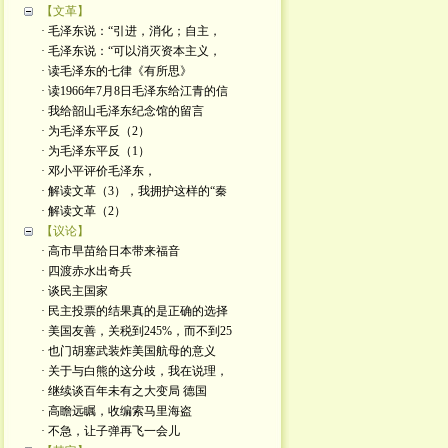
【文革】
· 毛泽东说：“引进，消化；自主，
· 毛泽东说：“可以消灭资本主义，
· 读毛泽东的七律《有所思》
· 读1966年7月8日毛泽东给江青的信
· 我给韶山毛泽东纪念馆的留言
· 为毛泽东平反（2）
· 为毛泽东平反（1）
· 邓小平评价毛泽东，
· 解读文革（3），我拥护这样的“秦
· 解读文革（2）
【议论】
· 高市早苗给日本带来福音
· 四渡赤水出奇兵
· 谈民主国家
· 民主投票的结果真的是正确的选择
· 美国友善，关税到245%，而不到25
· 也门胡塞武装炸美国航母的意义
· 关于与白熊的这分歧，我在说理，
· 继续谈百年未有之大变局 德国
· 高瞻远瞩，收编索马里海盗
· 不急，让子弹再飞一会儿