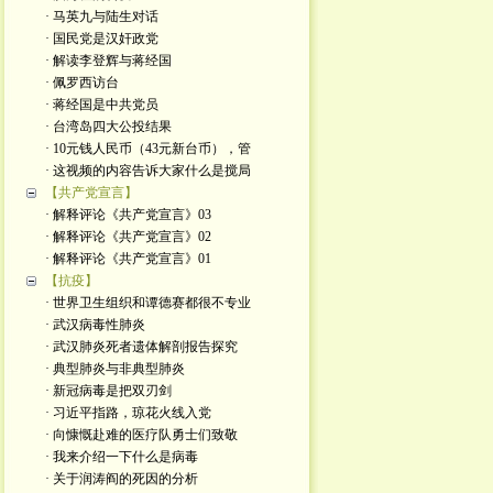
· 马英九与陆生对话
· 国民党是汉奸政党
· 解读李登辉与蒋经国
· 佩罗西访台
· 蒋经国是中共党员
· 台湾岛四大公投结果
· 10元钱人民币（43元新台币），管
· 这视频的内容告诉大家什么是搅局
【共产党宣言】
· 解释评论《共产党宣言》03
· 解释评论《共产党宣言》02
· 解释评论《共产党宣言》01
【抗疫】
· 世界卫生组织和谭德赛都很不专业
· 武汉病毒性肺炎
· 武汉肺炎死者遗体解剖报告探究
· 典型肺炎与非典型肺炎
· 新冠病毒是把双刃剑
· 习近平指路，琼花火线入党
· 向慷慨赴难的医疗队勇士们致敬
· 我来介绍一下什么是病毒
· 关于润涛阎的死因的分析