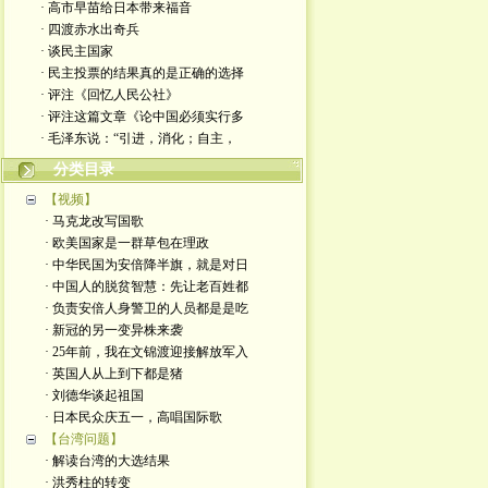
· 高市早苗给日本带来福音
· 四渡赤水出奇兵
· 谈民主国家
· 民主投票的结果真的是正确的选择
· 评注《回忆人民公社》
· 评注这篇文章《论中国必须实行多
· 毛泽东说：“引进，消化；自主，
分类目录
【视频】
· 马克龙改写国歌
· 欧美国家是一群草包在理政
· 中华民国为安倍降半旗，就是对日
· 中国人的脱贫智慧：先让老百姓都
· 负责安倍人身警卫的人员都是是吃
· 新冠的另一变异株来袭
· 25年前，我在文锦渡迎接解放军入
· 英国人从上到下都是猪
· 刘德华谈起祖国
· 日本民众庆五一，高唱国际歌
【台湾问题】
· 解读台湾的大选结果
· 洪秀柱的转变