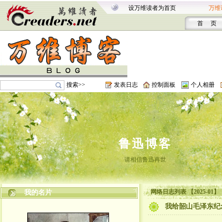
设万维读者为首页
万维
首 页
搜索>>
发表日志
控制面板
个人相册
鲁迅博客
请相信鲁迅再世
网络日志列表 【2025-01】
我的名片
我给韶山毛泽东纪