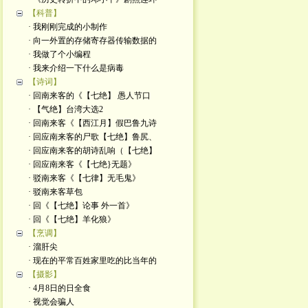
【科普】
· 我刚刚完成的小制作
· 向一外置的存储寄存器传输数据的
· 我做了个小编程
· 我来介绍一下什么是病毒
【诗词】
· 回南来客的《【七绝】 愚人节口
· 【气绝】台湾大选2
· 回南来客《【西江月】假巴鲁九诗
· 回应南来客的尸歌【七绝】鲁尻、
· 回应南来客的胡诗乱响（【七绝】
· 回应南来客《【七绝}无题》
· 驳南来客《【七律】无毛鬼》
· 驳南来客草包
· 回《【七绝】论事 外一首》
· 回《【七绝】羊化狼》
【烹调】
· 溜肝尖
· 现在的平常百姓家里吃的比当年的
【摄影】
· 4月8日的日全食
· 视觉会骗人