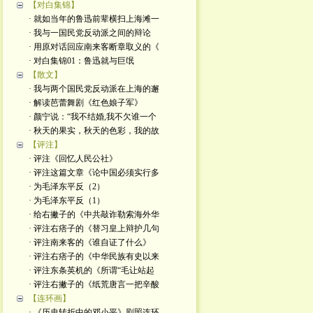
【对白集锦】
· 就如当年的鲁迅前辈横扫上海滩一
· 我与一国民党反动派之间的辩论
· 用原对话回应南来客断章取义的《
· 对白集锦01：鲁迅就与巨氓
【散文】
· 我与两个国民党反动派在上海的邂
· 解读芭蕾舞剧《红色娘子军》
· 颜宁说：“我不结婚,我不欠谁一个
· 秋天的果实，秋天的色彩，我的故
【评注】
· 评注《回忆人民公社》
· 评注这篇文章《论中国必须实行多
· 为毛泽东平反（2）
· 为毛泽东平反（1）
· 给右撇子的《中共敲诈勒索海外华
· 评注右痞子的《替习皇上辩护几句
· 评注南来客的《谁自证了什么》
· 评注右痞子的《中华民族有史以来
· 评注东条英机的《所谓“毛让站起
· 评注右撇子的《纸荒唐言一把辛酸
【连环画】
· 《历史转折中的邓小平》剧照连环