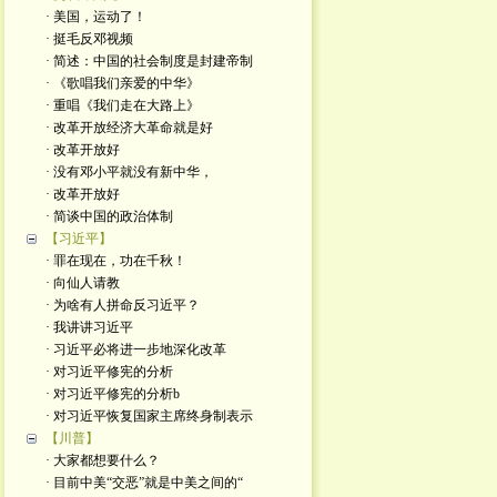
· 美国，运动了！
· 挺毛反邓视频
· 简述：中国的社会制度是封建帝制
· 《歌唱我们亲爱的中华》
· 重唱《我们走在大路上》
· 改革开放经济大革命就是好
· 改革开放好
· 没有邓小平就没有新中华，
· 改革开放好
· 简谈中国的政治体制
【习近平】
· 罪在现在，功在千秋！
· 向仙人请教
· 为啥有人拼命反习近平？
· 我讲讲习近平
· 习近平必将进一步地深化改革
· 对习近平修宪的分析
· 对习近平修宪的分析b
· 对习近平恢复国家主席终身制表示
【川普】
· 大家都想要什么？
· 目前中美“交恶”就是中美之间的“