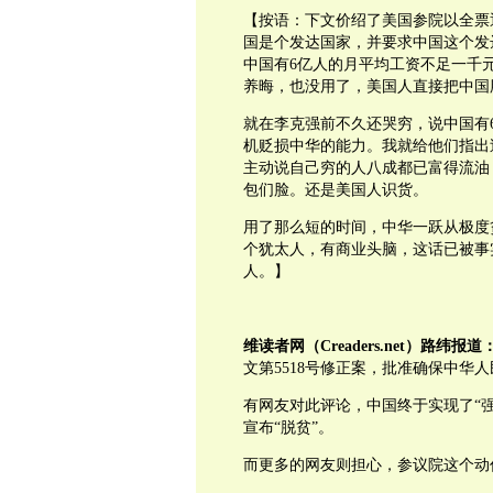
【按语：下文价绍了美国参院以全票
国是个发达国家，并要求中国这个发
中国有6亿人的月平均工资不足一千
养晦，也没用了，美国人直接把中国
就在李克强前不久还哭穷，说中国有
机贬损中华的能力。我就给他们指出
主动说自己穷的人八成都已富得流油
包们脸。还是美国人识货。
用了那么短的时间，中华一跃从极度
个犹太人，有商业头脑，这话已被事
人。】
维读者网（Creaders.net）路纬报道
文第5518号修正案，批准确保中华
有网友对此评论，中国终于实现了“强
宣布“脱贫”。
而更多的网友则担心，参议院这个动