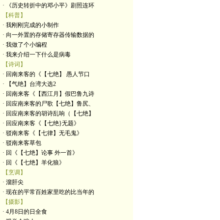
· 《历史转折中的邓小平》剧照连环
【科普】
· 我刚刚完成的小制作
· 向一外置的存储寄存器传输数据的
· 我做了个小编程
· 我来介绍一下什么是病毒
【诗词】
· 回南来客的《【七绝】 愚人节口
· 【气绝】台湾大选2
· 回南来客《【西江月】假巴鲁九诗
· 回应南来客的尸歌【七绝】鲁尻、
· 回应南来客的胡诗乱响（【七绝】
· 回应南来客《【七绝}无题》
· 驳南来客《【七律】无毛鬼》
· 驳南来客草包
· 回《【七绝】论事 外一首》
· 回《【七绝】羊化狼》
【烹调】
· 溜肝尖
· 现在的平常百姓家里吃的比当年的
【摄影】
· 4月8日的日全食