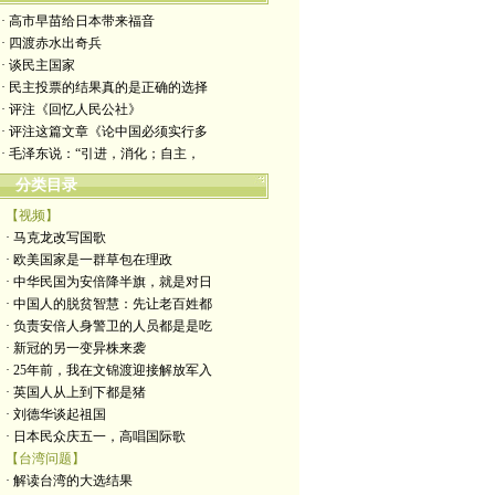
· 高市早苗给日本带来福音
· 四渡赤水出奇兵
· 谈民主国家
· 民主投票的结果真的是正确的选择
· 评注《回忆人民公社》
· 评注这篇文章《论中国必须实行多
· 毛泽东说：“引进，消化；自主，
分类目录
【视频】
· 马克龙改写国歌
· 欧美国家是一群草包在理政
· 中华民国为安倍降半旗，就是对日
· 中国人的脱贫智慧：先让老百姓都
· 负责安倍人身警卫的人员都是是吃
· 新冠的另一变异株来袭
· 25年前，我在文锦渡迎接解放军入
· 英国人从上到下都是猪
· 刘德华谈起祖国
· 日本民众庆五一，高唱国际歌
【台湾问题】
· 解读台湾的大选结果