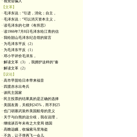
· 视觉会骗人
【文革】
· 毛泽东说：“引进，消化；自主，
· 毛泽东说：“可以消灭资本主义，
· 读毛泽东的七律《有所思》
· 读1966年7月8日毛泽东给江青的信
· 我给韶山毛泽东纪念馆的留言
· 为毛泽东平反（2）
· 为毛泽东平反（1）
· 邓小平评价毛泽东，
· 解读文革（3），我拥护这样的“秦
· 解读文革（2）
【议论】
· 高市早苗给日本带来福音
· 四渡赤水出奇兵
· 谈民主国家
· 民主投票的结果真的是正确的选择
· 美国友善，关税到245%，而不到25
· 也门胡塞武装炸美国航母的意义
· 关于与白熊的这分歧，我在说理，
· 继续谈百年未有之大变局 德国
· 高瞻远瞩，收编索马里海盗
· 不急，让子弹再飞一会儿