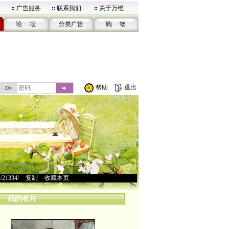
广告服务
联系我们
关于万维
论 坛
分类广告
购 物
帮助
退出
u/21334/
>
复制
>
收藏本页
我的名片