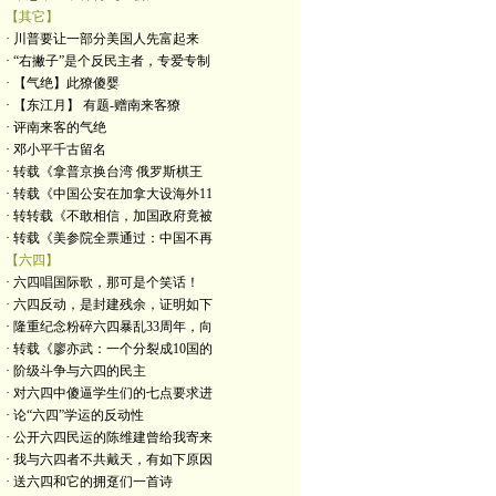
【其它】
· 川普要让一部分美国人先富起来
· “右撇子”是个反民主者，专爱专制
· 【气绝】此獠傻婴
· 【东江月】 有题-赠南来客獠
· 评南来客的气绝
· 邓小平千古留名
· 转载《拿普京换台湾 俄罗斯棋王
· 转载《中国公安在加拿大设海外11
· 转转载《不敢相信，加国政府竟被
· 转载《美参院全票通过：中国不再
【六四】
· 六四唱国际歌，那可是个笑话！
· 六四反动，是封建残余，证明如下
· 隆重纪念粉碎六四暴乱33周年，向
· 转载《廖亦武：一个分裂成10国的
· 阶级斗争与六四的民主
· 对六四中傻逼学生们的七点要求进
· 论“六四”学运的反动性
· 公开六四民运的陈维建曾给我寄来
· 我与六四者不共戴天，有如下原因
· 送六四和它的拥趸们一首诗