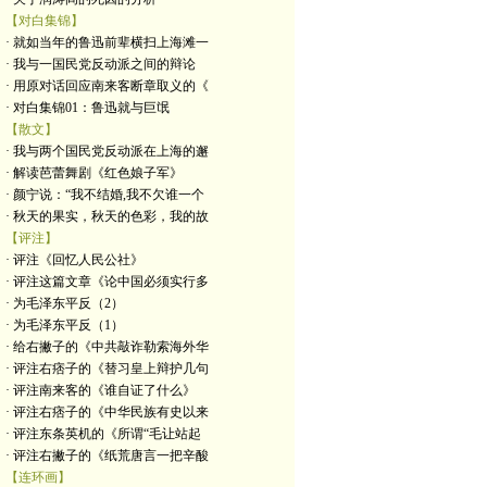
【对白集锦】
· 就如当年的鲁迅前辈横扫上海滩一
· 我与一国民党反动派之间的辩论
· 用原对话回应南来客断章取义的《
· 对白集锦01：鲁迅就与巨氓
【散文】
· 我与两个国民党反动派在上海的邂
· 解读芭蕾舞剧《红色娘子军》
· 颜宁说：“我不结婚,我不欠谁一个
· 秋天的果实，秋天的色彩，我的故
【评注】
· 评注《回忆人民公社》
· 评注这篇文章《论中国必须实行多
· 为毛泽东平反（2）
· 为毛泽东平反（1）
· 给右撇子的《中共敲诈勒索海外华
· 评注右痞子的《替习皇上辩护几句
· 评注南来客的《谁自证了什么》
· 评注右痞子的《中华民族有史以来
· 评注东条英机的《所谓“毛让站起
· 评注右撇子的《纸荒唐言一把辛酸
【连环画】