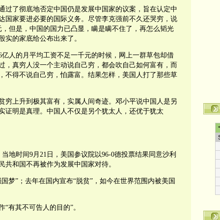
通过了彻底地否定中国仍是发展中国家的议案，旨在认定中
达国家要进必要的国际义务。尽管李克强前不久还哭穷，说
元，但是，中国的国力已凸显，瞒是瞒不住了，再怎么韬光
殷实的家底给公布出来了。
6亿人的月平均工资不足一千元的时候，网上一群草包却借
过，真穷人没一个主动说自己穷，都会吹自己如何富有，而
，不得不说自己穷，怕露富。结果怎样，美国人打了那些草
贫穷上升到极其富有，实属人间奇迹。邓小平说中国人是另
实证明是真理。中国人不仅是另个犹太人，还优于犹太
：
当地时间9月21日，美国参议院以96-0德投票结果同意沙利
人民共和国不再被作为发展中国家对待。
国梦”；去年在国内宣布“脱贫”，如今在世界范围内被美国
作“有其不可告人的目的”。