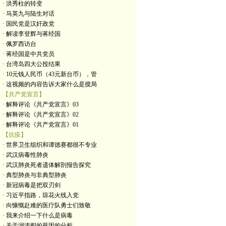
· 洪秀柱的转变
· 马英九与陆生对话
· 国民党是汉奸政党
· 解读李登辉与蒋经国
· 佩罗西访台
· 蒋经国是中共党员
· 台湾岛四大公投结果
· 10元钱人民币（43元新台币），管
· 这视频的内容告诉大家什么是搅局
【共产党宣言】
· 解释评论《共产党宣言》03
· 解释评论《共产党宣言》02
· 解释评论《共产党宣言》01
【抗疫】
· 世界卫生组织和谭德赛都很不专业
· 武汉病毒性肺炎
· 武汉肺炎死者遗体解剖报告探究
· 典型肺炎与非典型肺炎
· 新冠病毒是把双刃剑
· 习近平指路，琼花火线入党
· 向慷慨赴难的医疗队勇士们致敬
· 我来介绍一下什么是病毒
· 关于润涛阎的死因的分析