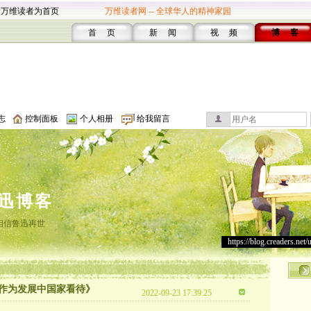
设万维读者为首页
万维读者网 -- 全球华人的精神家园
首 页
新 闻
视 频
博 客
志
控制面板
个人相册
给我留言
迅博客
相信鲁迅再世
https://blog.creaders.net/
作为发展中国家看待》
2022-09-23 17:39:25