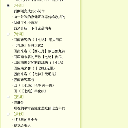
【科普】
· 我刚刚完成的小制作
· 向一外置的存储寄存器传输数据的
· 我做了个小编程
· 我来介绍一下什么是病毒
【诗词】
· 回南来客的《【七绝】 愚人节口
· 【气绝】台湾大选2
· 回南来客《【西江月】假巴鲁九诗
· 回应南来客的尸歌【七绝】鲁尻、
· 回应南来客的胡诗乱响（【七绝】
· 回应南来客《【七绝}无题》
· 驳南来客《【七律】无毛鬼》
· 驳南来客草包
· 回《【七绝】论事 外一首》
· 回《【七绝】羊化狼》
【烹调】
· 溜肝尖
· 现在的平常百姓家里吃的比当年的
【摄影】
· 4月8日的日全食
· 视觉会骗人