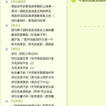
不要封控要自由的
【对白集锦】
· 就如当年的鲁迅前辈横扫上海滩一
· 我与一国民党反动派之间的辩论
· 用原对话回应南来客断章取义的《
· 对白集锦01：鲁迅就与巨氓
【散文】
· 我与两个国民党反动派在上海的邂
· 解读芭蕾舞剧《红色娘子军》
· 颜宁说：“我不结婚,我不欠谁一个
· 秋天的果实，秋天的色彩，我的故
【评注】
· 评注《回忆人民公社》
· 评注这篇文章《论中国必须实行多
· 为毛泽东平反（2）
· 为毛泽东平反（1）
· 给右撇子的《中共敲诈勒索海外华
· 评注右痞子的《替习皇上辩护几句
· 评注南来客的《谁自证了什么》
· 评注右痞子的《中华民族有史以来
· 评注东条英机的《所谓“毛让站起
· 评注右撇子的《纸荒唐言一把辛酸
【连环画】
· 《历史转折中的邓小平》剧照连环