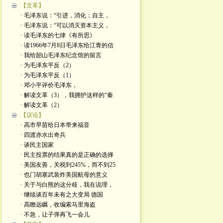
【文革】
· 毛泽东说：“引进，消化；自主，
· 毛泽东说：“可以消灭资本主义，
· 读毛泽东的七律《有所思》
· 读1966年7月8日毛泽东给江青的信
· 我给韶山毛泽东纪念馆的留言
· 为毛泽东平反（2）
· 为毛泽东平反（1）
· 邓小平评价毛泽东，
· 解读文革（3），我拥护这样的“秦
· 解读文革（2）
【议论】
· 高市早苗给日本带来福音
· 四渡赤水出奇兵
· 谈民主国家
· 民主投票的结果真的是正确的选择
· 美国友善，关税到245%，而不到25
· 也门胡塞武装炸美国航母的意义
· 关于与白熊的这分歧，我在说理，
· 继续谈百年未有之大变局 德国
· 高瞻远瞩，收编索马里海盗
· 不急，让子弹再飞一会儿