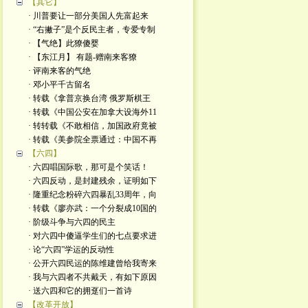
【其它】
· 川普要让一部分美国人先富起来
· “右撇子”是个反民主者，专爱专制
· 【气绝】此獠傻婴
· 【东江月】 有题-赠南来客獠
· 评南来客的气绝
· 邓小平千古留名
· 转载《拿普京换台湾 俄罗斯棋王
· 转载《中国公安在加拿大设海外11
· 转转载《不敢相信，加国政府竟被
· 转载《美参院全票通过：中国不再
【六四】
· 六四唱国际歌，那可是个笑话！
· 六四反动，是封建残余，证明如下
· 隆重纪念粉碎六四暴乱33周年，向
· 转载《廖亦武：一个分裂成10国的
· 阶级斗争与六四的民主
· 对六四中傻逼学生们的七点要求进
· 论“六四”学运的反动性
· 公开六四民运的陈维建曾给我寄来
· 我与六四者不共戴天，有如下原因
· 送六四和它的拥趸们一首诗
【改革开放】