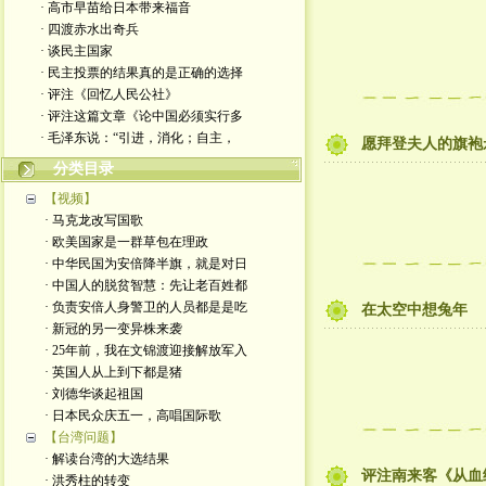
· 高市早苗给日本带来福音
· 四渡赤水出奇兵
· 谈民主国家
· 民主投票的结果真的是正确的选择
· 评注《回忆人民公社》
· 评注这篇文章《论中国必须实行多
· 毛泽东说：“引进，消化；自主，
愿拜登夫人的旗袍
分类目录
【视频】
· 马克龙改写国歌
· 欧美国家是一群草包在理政
· 中华民国为安倍降半旗，就是对日
· 中国人的脱贫智慧：先让老百姓都
· 负责安倍人身警卫的人员都是是吃
在太空中想兔年
· 新冠的另一变异株来袭
· 25年前，我在文锦渡迎接解放军入
· 英国人从上到下都是猪
· 刘德华谈起祖国
· 日本民众庆五一，高唱国际歌
【台湾问题】
· 解读台湾的大选结果
评注南来客《从血
· 洪秀柱的转变