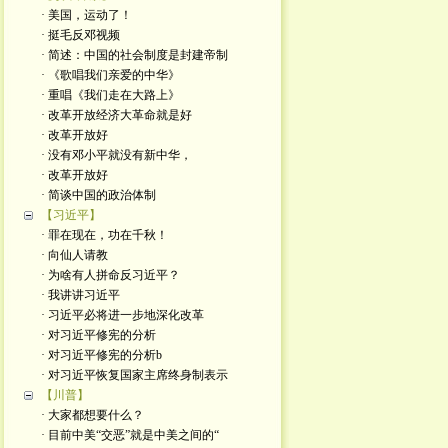
· 美国，运动了！
· 挺毛反邓视频
· 简述：中国的社会制度是封建帝制
· 《歌唱我们亲爱的中华》
· 重唱《我们走在大路上》
· 改革开放经济大革命就是好
· 改革开放好
· 没有邓小平就没有新中华，
· 改革开放好
· 简谈中国的政治体制
【习近平】
· 罪在现在，功在千秋！
· 向仙人请教
· 为啥有人拼命反习近平？
· 我讲讲习近平
· 习近平必将进一步地深化改革
· 对习近平修宪的分析
· 对习近平修宪的分析b
· 对习近平恢复国家主席终身制表示
【川普】
· 大家都想要什么？
· 目前中美“交恶”就是中美之间的“