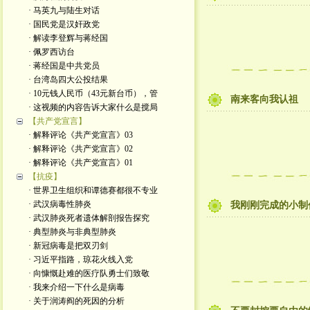
· 马英九与陆生对话
· 国民党是汉奸政党
· 解读李登辉与蒋经国
· 佩罗西访台
· 蒋经国是中共党员
· 台湾岛四大公投结果
· 10元钱人民币（43元新台币），管
南来客向我认祖
· 这视频的内容告诉大家什么是搅局
【共产党宣言】
· 解释评论《共产党宣言》03
· 解释评论《共产党宣言》02
· 解释评论《共产党宣言》01
【抗疫】
· 世界卫生组织和谭德赛都很不专业
· 武汉病毒性肺炎
我刚刚完成的小制
· 武汉肺炎死者遗体解剖报告探究
· 典型肺炎与非典型肺炎
· 新冠病毒是把双刃剑
· 习近平指路，琼花火线入党
· 向慷慨赴难的医疗队勇士们致敬
· 我来介绍一下什么是病毒
· 关于润涛阎的死因的分析