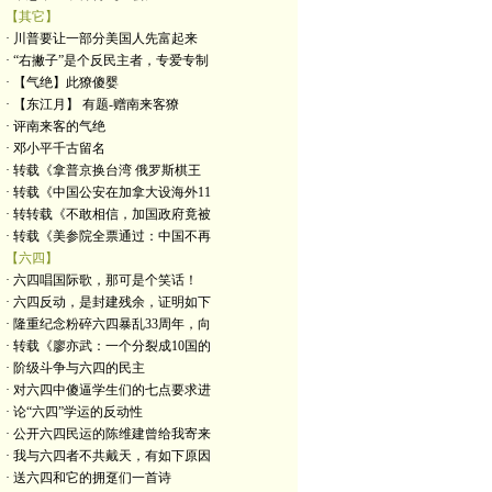
【其它】
· 川普要让一部分美国人先富起来
· “右撇子”是个反民主者，专爱专制
· 【气绝】此獠傻婴
· 【东江月】 有题-赠南来客獠
· 评南来客的气绝
· 邓小平千古留名
· 转载《拿普京换台湾 俄罗斯棋王
· 转载《中国公安在加拿大设海外11
· 转转载《不敢相信，加国政府竟被
· 转载《美参院全票通过：中国不再
【六四】
· 六四唱国际歌，那可是个笑话！
· 六四反动，是封建残余，证明如下
· 隆重纪念粉碎六四暴乱33周年，向
· 转载《廖亦武：一个分裂成10国的
· 阶级斗争与六四的民主
· 对六四中傻逼学生们的七点要求进
· 论“六四”学运的反动性
· 公开六四民运的陈维建曾给我寄来
· 我与六四者不共戴天，有如下原因
· 送六四和它的拥趸们一首诗