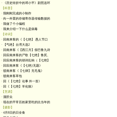
· 《历史转折中的邓小平》剧照连环
【科普】
· 我刚刚完成的小制作
· 向一外置的存储寄存器传输数据的
· 我做了个小编程
· 我来介绍一下什么是病毒
【诗词】
· 回南来客的《【七绝】 愚人节口
· 【气绝】台湾大选2
· 回南来客《【西江月】假巴鲁九诗
· 回应南来客的尸歌【七绝】鲁尻、
· 回应南来客的胡诗乱响（【七绝】
· 回应南来客《【七绝}无题》
· 驳南来客《【七律】无毛鬼》
· 驳南来客草包
· 回《【七绝】论事 外一首》
· 回《【七绝】羊化狼》
【烹调】
· 溜肝尖
· 现在的平常百姓家里吃的比当年的
【摄影】
· 4月8日的日全食