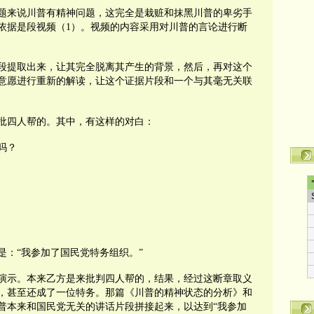
题来说川普有精神问题，这完全是栽赃和抹黑川普的卑劣手
依据是段视频（
1
）。视频的内容采用对川普的言论进行断
段提取出来，让其完全脱离其产生的背景，然后，再对这个
意愿进行重新的解读，让这个证据片段和一个与其毫无关联
批四人帮的。其中，有这样的对白：
吗？
是：“我参加了国民党特务组织。”
演示。本来乙方是来批判四人帮的，结果，经过这断章取义
，甚至还成了一位特务。那篇《川普的精神状态的分析》和
普本来和国民党无关的讲话片段拼接起来，以达到“我参加