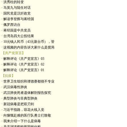
· 洪秀柱的转变
· 马英九与陆生对话
· 国民党是汉奸政党
· 解读李登辉与蒋经国
· 佩罗西访台
· 蒋经国是中共党员
· 台湾岛四大公投结果
· 10元钱人民币（43元新台币），管
· 这视频的内容告诉大家什么是搅局
【共产党宣言】
· 解释评论《共产党宣言》03
· 解释评论《共产党宣言》02
· 解释评论《共产党宣言》01
【抗疫】
· 世界卫生组织和谭德赛都很不专业
· 武汉病毒性肺炎
· 武汉肺炎死者遗体解剖报告探究
· 典型肺炎与非典型肺炎
· 新冠病毒是把双刃剑
· 习近平指路，琼花火线入党
· 向慷慨赴难的医疗队勇士们致敬
· 我来介绍一下什么是病毒
· 关于润涛阎的死因的分析