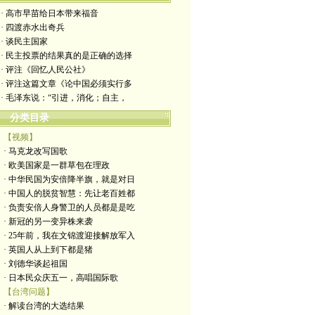
· 高市早苗给日本带来福音
· 四渡赤水出奇兵
· 谈民主国家
· 民主投票的结果真的是正确的选择
· 评注《回忆人民公社》
· 评注这篇文章《论中国必须实行多
· 毛泽东说：“引进，消化；自主，
分类目录
【视频】
· 马克龙改写国歌
· 欧美国家是一群草包在理政
· 中华民国为安倍降半旗，就是对日
· 中国人的脱贫智慧：先让老百姓都
· 负责安倍人身警卫的人员都是是吃
· 新冠的另一变异株来袭
· 25年前，我在文锦渡迎接解放军入
· 英国人从上到下都是猪
· 刘德华谈起祖国
· 日本民众庆五一，高唱国际歌
【台湾问题】
· 解读台湾的大选结果