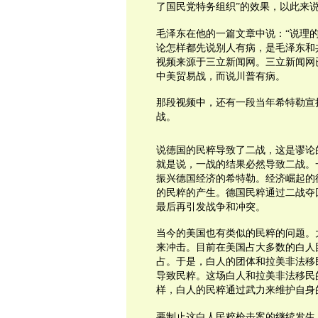
了国民党特务组织”的效果，以此来
毛泽东在他的一篇文章中说：“说理
论怎样都先说别人有病，是毛泽东和
视频来源于三立新闻网。三立新闻网
中美贸易战，而说川普有病。
那段视频中，还有一段当年希特勒宣
战。
说德国的民粹导致了二战，这是谬论
就是说，一战的结果必然导致二战。
振兴德国经济的希特勒。经济崛起的
的民粹的产生。德国民粹通过二战夺
最后再引发战争和冲突。
当今的美国也有类似的民粹的问题。
来冲击。目前在美国占大多数的白人
占。于是，白人的团体和拉美非法移
导致民粹。这场白人和拉美非法移民
样，白人的民粹通过武力来维护自身
要制止这白人民粹枪击案的继续发生