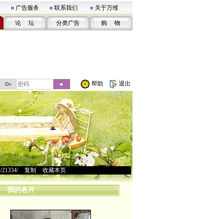
广告服务
联系我们
关于万维
论 坛
分类广告
购 物
帮助
退出
u/21334/
>
复制
>
收藏本页
我的名片