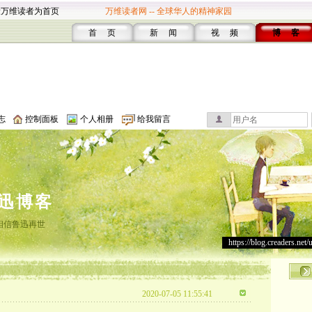
设万维读者为首页
万维读者网 -- 全球华人的精神家园
首 页
新 闻
视 频
博 客
志
控制面板
个人相册
给我留言
迅博客
相信鲁迅再世
https://blog.creaders.net/
2020-07-05 11:55:41