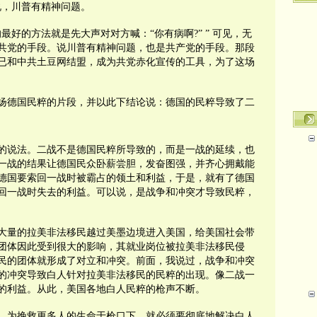
说，川普有精神问题。
的最好的方法就是先大声对对方喊：“你有病啊
?” ”
可见，无
共党的手段。说川普有精神问题，也是共产党的手段。那段
已和中共土豆网结盟，成为共党赤化宣传的工具，为了这场
扬德国民粹的片段，并以此下结论说：德国的民粹导致了二
的说法。二战不是德国民粹所导致的，而是一战的延续，也
一战的结果让德国民众卧薪尝胆，发奋图强，并齐心拥戴能
德国要索回一战时被霸占的领土和利益，于是，就有了德国
回一战时失去的利益。可以说，是战争和冲突才导致民粹，
大量的拉美非法移民越过美墨边境进入美国，给美国社会带
团体因此受到很大的影响，其就业岗位被拉美非法移民侵
民的团体就形成了对立和冲突。前面，我说过，战争和冲突
的冲突导致白人针对拉美非法移民的民粹的出现。像二战一
的利益。从此，美国各地白人民粹的枪声不断。
，为挽救更多人的生命于枪口下，就必须要彻底地解决白人