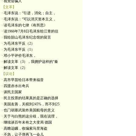
· 视觉会骗人
【文革】
· 毛泽东说：“引进，消化；自主，
· 毛泽东说：“可以消灭资本主义，
· 读毛泽东的七律《有所思》
· 读1966年7月8日毛泽东给江青的信
· 我给韶山毛泽东纪念馆的留言
· 为毛泽东平反（2）
· 为毛泽东平反（1）
· 邓小平评价毛泽东，
· 解读文革（3），我拥护这样的“秦
· 解读文革（2）
【议论】
· 高市早苗给日本带来福音
· 四渡赤水出奇兵
· 谈民主国家
· 民主投票的结果真的是正确的选择
· 美国友善，关税到245%，而不到25
· 也门胡塞武装炸美国航母的意义
· 关于与白熊的这分歧，我在说理，
· 继续谈百年未有之大变局 德国
· 高瞻远瞩，收编索马里海盗
· 不急，让子弹再飞一会儿