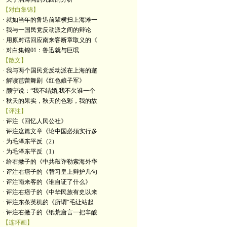
【对白集锦】
· 就如当年的鲁迅前辈横扫上海滩一
· 我与一国民党反动派之间的辩论
· 用原对话回应南来客断章取义的《
· 对白集锦01：鲁迅就与巨氓
【散文】
· 我与两个国民党反动派在上海的邂
· 解读芭蕾舞剧《红色娘子军》
· 颜宁说：“我不结婚,我不欠谁一个
· 秋天的果实，秋天的色彩，我的故
【评注】
· 评注《回忆人民公社》
· 评注这篇文章《论中国必须实行多
· 为毛泽东平反（2）
· 为毛泽东平反（1）
· 给右撇子的《中共敲诈勒索海外华
· 评注右痞子的《替习皇上辩护几句
· 评注南来客的《谁自证了什么》
· 评注右痞子的《中华民族有史以来
· 评注东条英机的《所谓“毛让站起
· 评注右撇子的《纸荒唐言一把辛酸
【连环画】