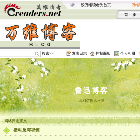
设万维读者为首页
万维
首 页
搜索>>
发表日志
控制面板
个人相册
鲁迅博客
请相信鲁迅再世
网络日志正文
挺毛反邓视频