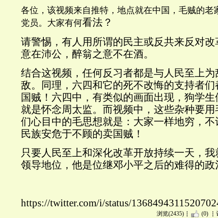
各位，该视频来自推特，地点就在中国，毛贼的老
看法？
党员。大家有何
请警惕，有人用所谓的民主或反共来反对改
意在沛公，醉翁之意不在酒。
结合这视频，任何反习者都是与人民至上为
敌。
同理，六四和它的死不改悔的支持者们
国贼！
六四中，有类似的画面出现，狗学生
就是怀
念周太监。而视频中，这些杂种要用
们心目中的毛思想就是：大家一样地穷，不
民族安危于不顾的卖国贼！
只要人民至上和深化改革开放持续一天，我
领导
地位，他是位继邓小平之后的难得的政
https://twitter.com/i/status/136849431152070
浏览(2435)
(0)