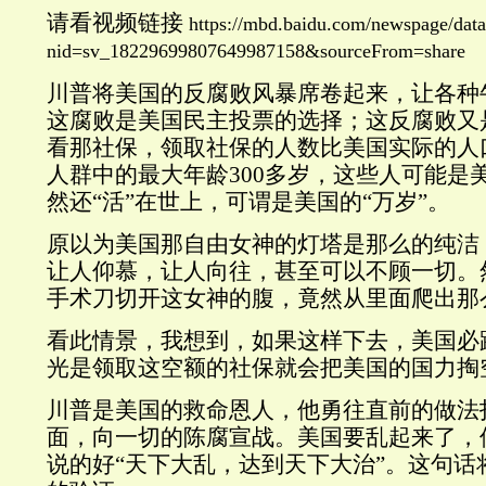
请看视频链接
https://mbd.baidu.com/newspage/data
nid=sv_18229699807649987158&sourceFrom=share
川普将美国的反腐败风暴席卷起来，让各种
这腐败是美国民主投票的选择；这反腐败又
看那社保，领取社保的人数比美国实际的人
人群中的最大年龄300多岁，这些人可能是
然还“活”在世上，可谓是美国的“万岁”。
原以为美国那自由女神的灯塔是那么的纯洁
让人仰慕，让人向往，甚至可以不顾一切。
手术刀切开这女神的腹，竟然从里面爬出那
看此情景，我想到，如果这样下去，美国必
光是领取这空额的社保就会把美国的国力掏
川普是美国的救命恩人，他勇往直前的做法
面，向一切的陈腐宣战。美国要乱起来了，
说的好“天下大乱，达到天下大治”。这句话